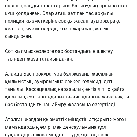
өкілінің заңды талаптарына бағынудың орнына оған
күш қолданған. Олар ағаш зат пен тас арқылы
полиция қызметкеріне соққы жасап, ауыр жарақат
келтіріп, қызметкердің көзін жаралап, жағын
сындырған.
Сот қылмыскерлерге бас бостандығын шектеу
түріндегі жаза тағайындаған.
Алайда Бас прокуратура бұл жазаны жасалған
қылмыстың ауырлығына сәйкес келмейді деп
таныды. Кассациялық наразылық енгізіліп, іс қайта
қаралып, сотталғандарға тағайындалған жаза нақты
бас бостандығынан айыру жазасына өзгертілді.
Аталған жағдай қызметтік міндетін атқарып жүрген
мамандардың өмірі мен денсаулығына қол
сұққандарға жаза міндетті түрде қатаң жаза