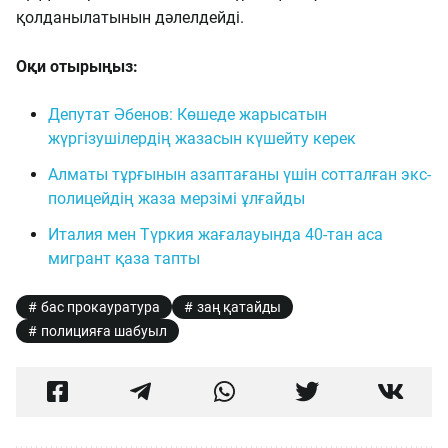
қолданылатынын дәлелдейді.
Оқи отырыңыз:
Депутат Әбенов: Көшеде жарысатын
жүргізушілердің жазасын күшейту керек
Алматы тұрғынын азаптағаны үшін сотталған экс-
полицейдің жаза мерзімі ұлғайды
Италия мен Түркия жағалауында 40-тан аса
мигрант қаза тапты
бас прокауратура
заң қатайды
полицияға шабуыл