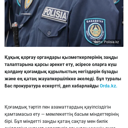
Фото: Polisia.kz
Құқық қорғау органдары қызметкерлерінің заңды
талаптарына қарсы әрекет ету, әсіресе оларға күш
қолдану қоғамдық құрылыстың негіздерін бұзады
және ең қатаң жауапкершілікке әкеледі. Бұл туралы
Бас прокуратура ескертті, деп хабарлайды
Orda.kz.
Қоғамдық тәртіп пен азаматтардың қауіпсіздігін
қамтамасыз ету — мемлекеттің басым міндеттерінің
бірі. Бұл міндетті заңды қатаң сақтау мен билік