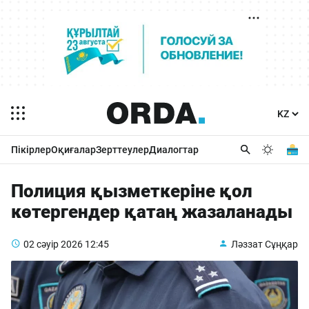
Пікірлер
Оқиғалар
Зерттеулер
Диалогтар
Полиция қызметкеріне қол
көтергендер қатаң жазаланады
02 сәуір 2026
12:45
Ләззат Сұңқар