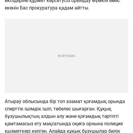
өкілдеріне құрмет көрсетусіз орындау мүмкін емес
екенін Бас прокуратура қадам айтты.
Атырау облысында бір топ азамат қоғамдық орында
спирттік ішімдік ішіп, төбелес шығарған. Құқық
бұзушылықтың алдын алу және қоғамдық тәртіпті
қамтамасыз ету мақсатында оқиға орнына полиция
қызметкері келген. Алайда құқық бұзушылар билік