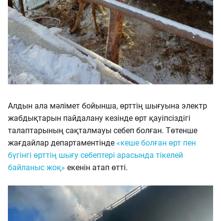
Алдын ала мәлімет бойынша, өрттің шығуына электр
жабдықтарын пайдалану кезінде өрт қауіпсіздігі
талаптарының сақталмауы себеп болған. Төтенше
жағдайлар департаментінде
«кеше болған өрт пен
бүгінгі өрттің шығу себептері арасында тікелей
байланыс жоқ»
екенін атап өтті.