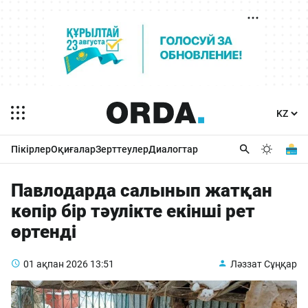
Пікірлер
Оқиғалар
Зерттеулер
Диалогтар
Павлодарда салынып жатқан
көпір бір тәулікте екінші рет
өртенді
01 ақпан 2026
13:51
Ләззат Сұңқар