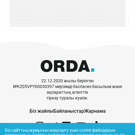
22.12.2020 жылы берілген
№KZ05VPY00030397 мерзімді баспасөз басылым және
ақпараттық агенттік
тіркеу туралы куәлік.
Біз жайлы
Байланыстар
Жарнама
Біз сайттың жұмысын жақсарту үшін cookie файлдарын