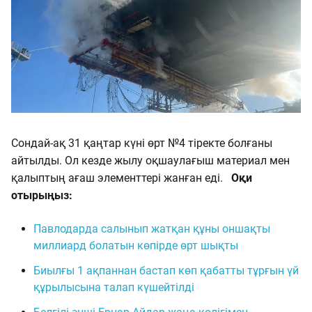
Сондай-ақ 31 қаңтар күні өрт №4 тіректе болғаны
айтылды. Ол кезде жылу оқшаулағыш материал мен
қалыптың ағаш элементтері жанған еді.
Оқи
отырыңыз:
Павлодарда салынып жатқан құны оншақты
миллиард болатын көпірде өрт шықты
Биылғы 1 ақпаннан бастап көп қабатты тұрғын үй
құрылысына талап күшейтілді