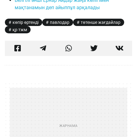
Белгілі әнші Ернар Айдар жаңа көлігімен
мақтанамын деп айыппұл арқалады
көпір өртенді
павлодар
төтенше жағдайлар
қр тжм