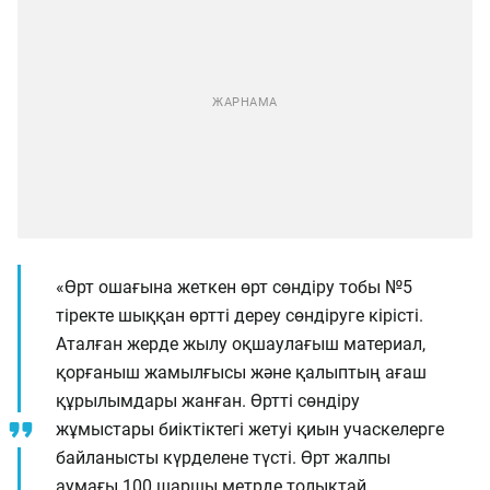
«Өрт ошағына жеткен өрт сөндіру тобы №5
тіректе шыққан өртті дереу сөндіруге кірісті.
Аталған жерде жылу оқшаулағыш материал,
қорғаныш жамылғысы және қалыптың ағаш
құрылымдары жанған. Өртті сөндіру
жұмыстары биіктіктегі жетуі қиын учаскелерге
байланысты күрделене түсті. Өрт жалпы
аумағы 100 шаршы метрде толықтай