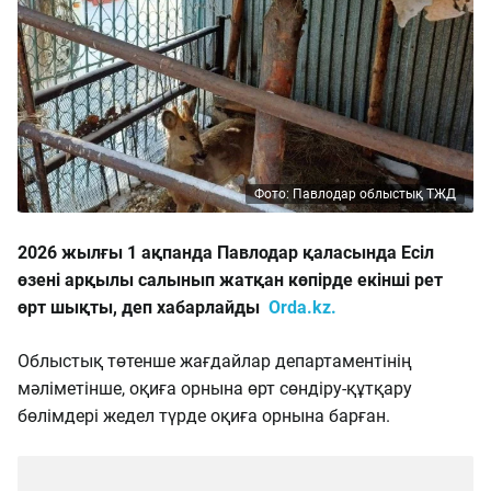
Фото: Павлодар облыстық ТЖД
2026 жылғы 1 ақпанда Павлодар қаласында Есіл
өзені арқылы салынып жатқан көпірде екінші рет
өрт шықты, деп хабарлайды
Orda.kz.
Облыстық төтенше жағдайлар департаментінің
мәліметінше, оқиға орнына өрт сөндіру-құтқару
бөлімдері жедел түрде оқиға орнына барған.