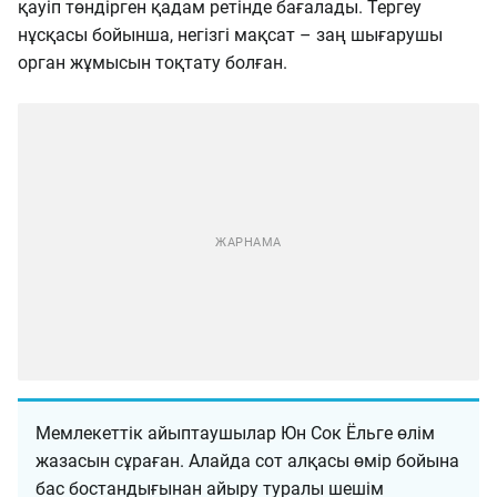
қауіп төндірген қадам ретінде бағалады. Тергеу
нұсқасы бойынша, негізгі мақсат – заң шығарушы
орган жұмысын тоқтату болған.
Мемлекеттік айыптаушылар Юн Сок Ёльге өлім
жазасын сұраған. Алайда сот алқасы өмір бойына
бас бостандығынан айыру туралы шешім