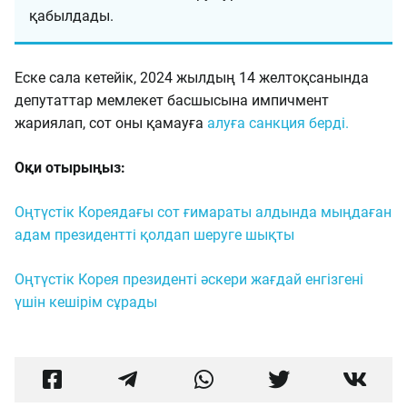
қабылдады.
Еске сала кетейік, 2024 жылдың 14 желтоқсанында
депутаттар мемлекет басшысына импичмент
жариялап, сот оны қамауға
алуға санкция берді.
Оқи отырыңыз:
Оңтүстік Кореядағы сот ғимараты алдында мыңдаған
адам президентті қолдап шеруге шықты
Оңтүстік Корея президенті әскери жағдай енгізгені
үшін кешірім сұрады