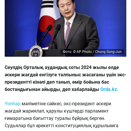
Фото: © AP Photo / Chung Sung-Jun
Сеулдің Орталық аудандық соты 2024 жылы елде
әскери жағдай енгізуге талпыныс жасағаны үшін экс-
президентті кінәлі деп танып, өмір бойына бас
бостандығынан айырды, деп хабарлайды
Orda.kz.
Yonhap
мәліметіне сәйкес, экс-президент әскери
жағдай жариялап, қарулы күштерді парламент
ғимаратына бағыттау туралы бұйрық берген.
Судьялар бұл әрекетті конституциялық құрылымға