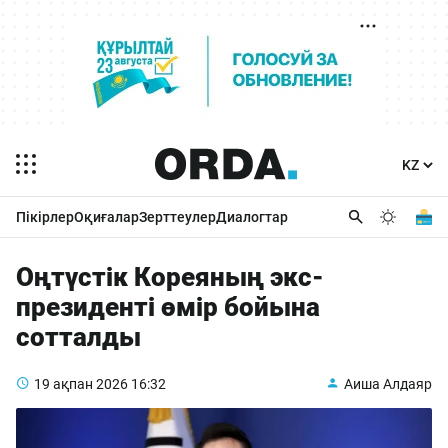
Пікірлер
Оқиғалар
Зерттеулер
Диалогтар
Оңтүстік Кореяның экс-
президенті өмір бойына
сотталды
19 ақпан 2026
16:32
Аиша Алдаяр