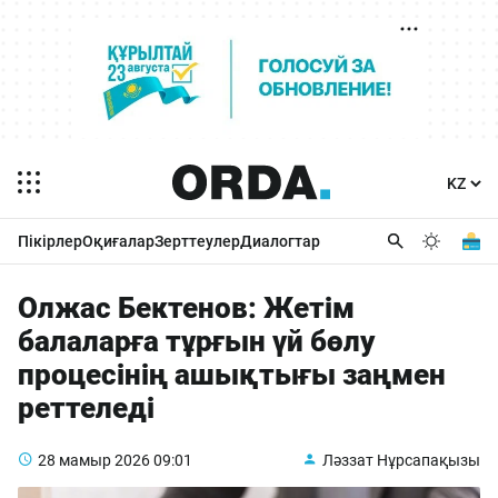
Пікірлер
Оқиғалар
Зерттеулер
Диалогтар
Олжас Бектенов: Жетім
балаларға тұрғын үй бөлу
процесінің ашықтығы заңмен
реттеледі
28 мамыр 2026
09:01
Ләззат Нұрсапақызы