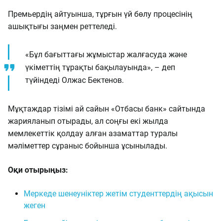
Премьердің айтуынша, тұрғын үй бөлу процесінің
ашықтығы заңмен реттеледі.
«Бұл бағыттағы жұмыстар жалғасуда және
үкіметтің тұрақты бақылауында», – деп
түйіндеді Олжас Бектенов.
Мұқтаждар тізімі ай сайын «Отбасы банк» сайтында
жарияланып отырады, ал соңғы екі жылда
мемлекеттік қолдау алған азаматтар туралы
мәліметтер сұраныс бойынша ұсынылады.
Оқи отырыңыз:
Меркеде шенеуніктер жетім студенттердің ақысын
жеген