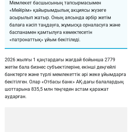
Мемлекет басшысының тапсырмасымен
«Мейірім» қайырымдылық акциясы жүзеге
асырылып жатыр. Оның аясында әрбір жетім
балаға кәсіп таңдауға, жұмысқа орналасуға және
баспанамен қамтылуға көмектесетін
«патронаттық» ұйым бекітіледі.
2026 жылғы 1 қаңтардағы жағдай бойынша 2779
жетім бала бизнес субъектілеріне, екінші деңгейлі
банктерге және түрлі мемлекеттік әрі жеке ұйымдарға
бекітілген. Олар «Отбасы банк» АҚ-дағы балалардың
шоттарына 835,5 млн теңгеден астам қаражат
аударған.