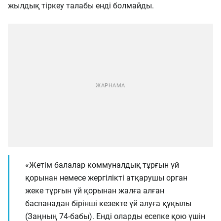
жылдық тіркеу талабы енді болмайды.
«Жетім балалар коммуналдық тұрғын үй
қорынан немесе жергілікті атқарушы орган
жеке тұрғын үй қорынан жалға алған
баспанадан бірінші кезекте үй алуға құқылы
(Заңның 74-бабы). Енді оларды есепке қою үшін