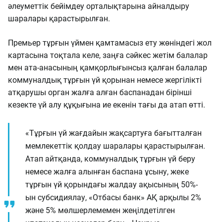
әлеуметтік бейімдеу орталықтарына айналдыру
шаралары қарастырылған.
Премьер тұрғын үймен қамтамасыз ету жөніндегі жол
картасына тоқтала келе, заңға сәйкес жетім балалар
мен ата-анасының қамқорлығынсыз қалған балалар
коммуналдық тұрғын үй қорынан немесе жергілікті
атқарушы орган жалға алған баспанадан бірінші
кезекте үй алу құқығына ие екенін тағы да атап өтті.
«Тұрғын үй жағдайын жақсартуға бағытталған
мемлекеттік қолдау шаралары қарастырылған.
Атап айтқанда, коммуналдық тұрғын үй беру
немесе жалға алынған баспана ұсыну, жеке
тұрғын үй қорындағы жалдау ақысының 50%-
ын субсидиялау, «Отбасы банк» АҚ арқылы 2%
және 5% мөлшерлемемен жеңілдетілген