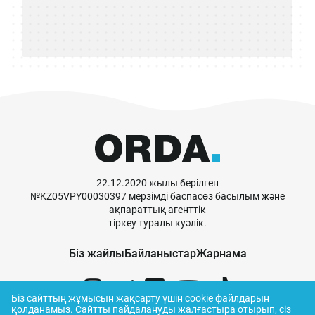
22.12.2020 жылы берілген
№KZ05VPY00030397 мерзімді баспасөз басылым және
ақпараттық агенттік
тіркеу туралы куәлік.
Біз жайлы
Байланыстар
Жарнама
Біз сайттың жұмысын жақсарту үшін cookie файлдарын
қолданамыз.
Сайтты пайдалануды жалғастыра отырып, сіз