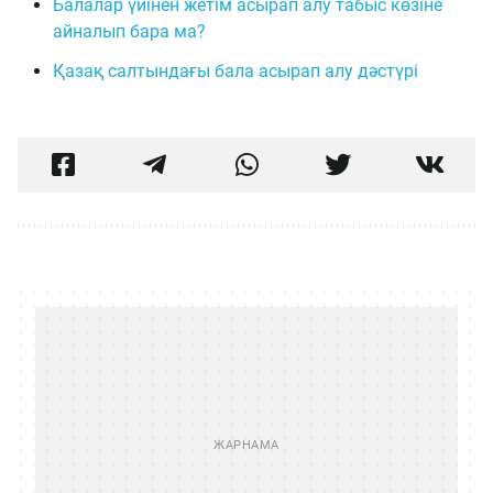
Балалар үйінен жетім асырап алу табыс көзіне
айналып бара ма?
Қазақ салтындағы бала асырап алу дәстүрі