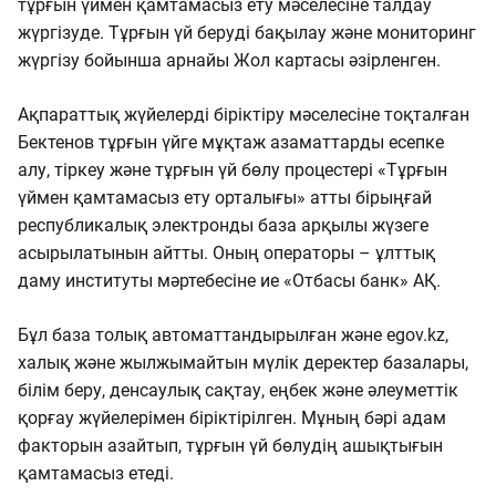
тұрғын үймен қамтамасыз ету мәселесіне талдау
жүргізуде. Тұрғын үй беруді бақылау және мониторинг
жүргізу бойынша арнайы Жол картасы әзірленген.
Ақпараттық жүйелерді біріктіру мәселесіне тоқталған
Бектенов тұрғын үйге мұқтаж азаматтарды есепке
алу, тіркеу және тұрғын үй бөлу процестері «Тұрғын
үймен қамтамасыз ету орталығы» атты бірыңғай
республикалық электронды база арқылы жүзеге
асырылатынын айтты. Оның операторы – ұлттық
даму институты мәртебесіне ие «Отбасы банк» АҚ.
Бұл база толық автоматтандырылған және egov.kz,
халық және жылжымайтын мүлік деректер базалары,
білім беру, денсаулық сақтау, еңбек және әлеуметтік
қорғау жүйелерімен біріктірілген. Мұның бәрі адам
факторын азайтып, тұрғын үй бөлудің ашықтығын
қамтамасыз етеді.