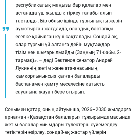
республикалық маңызы бар қалалар мен
астанада үш жылдық тіркеу талабы алып
тасталды. Бір облыс ішінде тұрғылықты жерін
ауыстырған жағдайда, олардың бастапқы
есепке қойылған күні сақталады. Сондай-ақ,
олар тұрғын үй алғанға дейін мұқтаждар
тізімінен шығарылмайды (Заңның 71-бабы, 2-
тармақ)», – деді Бектенов сенатор Андрей
Лукиннің жетім және ата-анасының
қамқорлығынсыз қалған балаларды
баспанамен қамту мәселесіне қатысты
сауалына жауап бере отырып.
Сонымен қатар, оның айтуынша, 2026–2030 жылдарға
арналған «Қазақстан балалары» тұжырымдамасында
жетім балалар ұйымдары түлектерін сүйемелдеу
тетіктерін әзірлеу, сондай-ақ жастар үйлерін