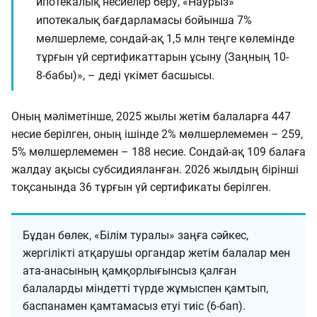
ипотекалық несиелер беру, «Наурыз»
ипотекалық бағдарламасы бойынша 7%
мөлшерлеме, сондай-ақ 1,5 млн теңге көлемінде
тұрғын үй сертификаттарын ұсыну (Заңның 10-
8-бабы)», – деді үкімет басшысы.
Оның мәліметінше, 2025 жылы жетім балаларға 447
неси
е берілген, оның ішінде 2% мөлшерлемемен – 259,
5% мөлшерлемемен – 188 несие. Сондай-ақ 109 балаға
жалдау ақысы субсидияланған. 2026 жылдың бірінші
тоқсанында 36 тұрғын үй сертификаты берілген.
Бұдан бөлек, «Білім туралы» заңға сәйкес,
жергілікті атқарушы органдар жетім балалар мен
ата-анасының қамқорлығынсыз қалған
балаларды міндетті түрде жұмыспен қамтып,
баспанамен қамтамасыз етуі тиіс (6-бап).