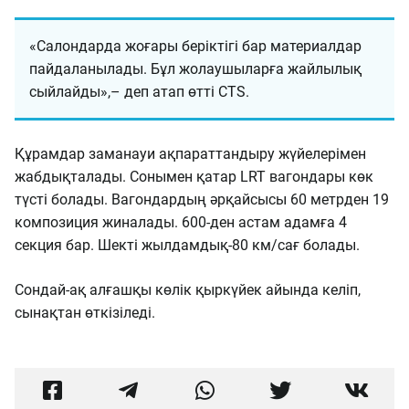
«Салондарда жоғары беріктігі бар материалдар
пайдаланылады. Бұл жолаушыларға жайлылық
сыйлайды»,– деп атап өтті CTS.
Құрамдар заманауи ақпараттандыру жүйелерімен
жабдықталады. Сонымен қатар LRT вагондары көк
түсті болады. Вагондардың әрқайсысы 60 метрден 19
композиция жиналады. 600-ден астам адамға 4
секция бар. Шекті жылдамдық-80 км/сағ болады.
Сондай-ақ алғашқы көлік қыркүйек айында келіп,
сынақтан өткізіледі.