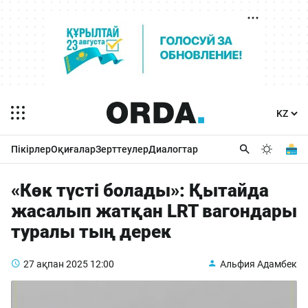
Пікірлер
Оқиғалар
Зерттеулер
Диалогтар
«Көк түсті болады»: Қытайда
жасалып жатқан LRT вагондары
туралы тың дерек
27 ақпан 2025
12:00
Альфия Адамбек