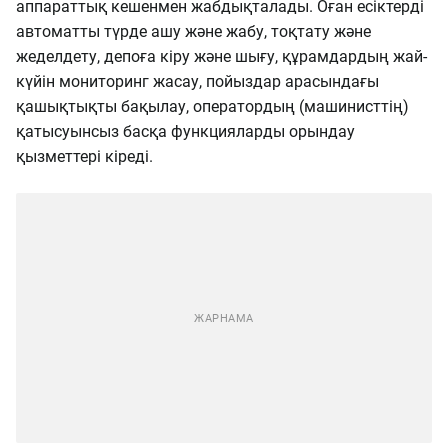
аппараттық кешенмен жабдықталады. Оған есіктерді
автоматты түрде ашу және жабу, тоқтату және
жеделдету, депоға кіру және шығу, құрамдардың жай-
күйін мониторинг жасау,
пойыздар арасындағы
қашықтықты бақылау, оператордың (машинисттің)
қатысуынсыз басқа функцияларды орындау
қызметтері кіреді.