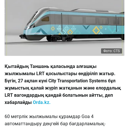
Фото: CTS
Қытайдың Таншань қаласында алғашқы
жылжымалы LRT қосылыстары өндіріліп жатыр.
Бүгін, 27 ақпан күні City Transportation Systems бұл
жұмыстың қалай жүріп жатқанын және елордалық
LRT вагондардың қандай болатынын айтты, деп
хабарлайды
Orda.kz.
60 метрлік жылжымалы құрамдар Goa 4
автоматтандыру деңгейі бар бағдарламалық-