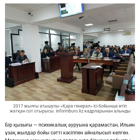
2017 жылғы атышулы «Қара генерал» ісі бойынша өтіп
жатқан сот отырысы. informburo.kz кадрларынан алынды
Бір қызығы — психикалық ауруына қарамастан, Ильин
ұзақ жылдар бойы сәтті кәсіппен айналысып келген.