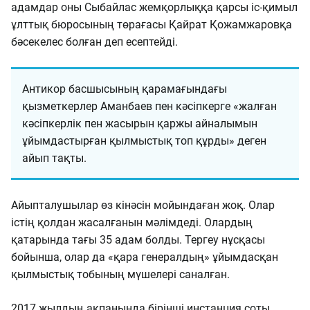
адамдар оны Сыбайлас жемқорлыққа қарсы іс-қимыл
ұлттық бюросының төрағасы Қайрат Қожамжаровқа
бәсекелес болған деп есептейді.
Антикор басшысының қарамағындағы
қызметкерлер Аманбаев пен кәсіпкерге «жалған
кәсіпкерлік пен жасырын қаржы айналымын
ұйымдастырған қылмыстық топ құрды» деген
айып тақты.
Айыпталушылар өз кінәсін мойындаған жоқ. Олар
істің қолдан жасалғанын мәлімдеді. Олардың
қатарында тағы 35 адам болды. Тергеу нұсқасы
бойынша, олар да «қара генералдың» ұйымдасқан
қылмыстық тобының мүшелері саналған.
2017 жылдың ақпанында бірінші инстанция соты