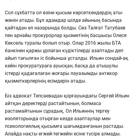
Сол сұхбатта ол өзіне қысым көрсеткендердің аты-
жөнін атады. Бұл адамдар шілде айының басында
қайтадан ел назарында болды. Сөз Талғат Татубаев
пен арнайы прокурорлар қызметінің басшысы Олеся
Кексель туралы болып отыр. Олар 2016 жылы БТА
банкінен қаржы ұрлаған күдіктілерді азаптады деп
айып тағылған іс бойынша ұсталды. Ильин сондай-ақ
кейін прокуратураға ауысқан, басқа да атышулы
істерді қадағалаған жоғары лауазымды антикор
қызметкерлерінің есімдерін атады.
Біз адвокат Тепсаевадан қорғауындағы Сергей Ильин
айтқан деректерді растайтынын, болмаса
растамайтынын сұрадық. Ол Ильиннің тергеу
изоляторында отырған кезде азаптаулар мен
психологиялық қысымға шағымданғанын растады.
Алайда нақты егжей-тегжейін есіне түсіре алмады.