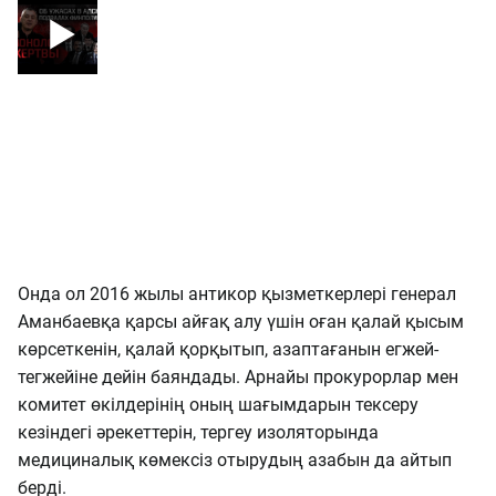
Онда ол 2016 жылы антикор қызметкерлері генерал
Аманбаевқа қарсы айғақ алу үшін оған қалай қысым
көрсеткенін, қалай қорқытып, азаптағанын егжей-
тегжейіне дейін баяндады. Арнайы прокурорлар мен
комитет өкілдерінің оның шағымдарын тексеру
кезіндегі әрекеттерін, тергеу изоляторында
медициналық көмексіз отырудың азабын да айтып
берді.