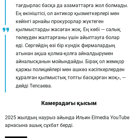
тағдырлас басқа да азаматтарға жол болмады.
Ең өкініштісі, ол антикор қызметкерлері мен
кейінгі арнайы прокурорлар жүктеген
қылмыстарды жасаған жоқ. Ең көбі — салық
төлеуден жалтарғаны үшін айыптауға болар
еді. Сергейдің өзі бір күндік фирмалардың
атынан ақша қолма-қолға айналдырумен
айналысқанын мойындайды. Бірақ ол жемқор
қаржы полицейлері мен ашкөз кәсіпкерлерден
құралған қылмыстық топты басқарған жоқ», —
дейді Тепсаева.
Камерадағы қысым
2025 жылдың наурыз айында Ильин Elmedia YouTube
арнасына ашық сұхбат берді.