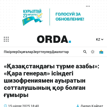
Пікірлер
Оқиғалар
Зерттеулер
Диалогтар
«Қазақстандағы түрме азабы»:
«Қара генерал» ісіндегі
шизофрениямен ауыратын
сотталушының қор болған
ғұмыры
15 шілде 2025
18:40
Дидар Қайрат