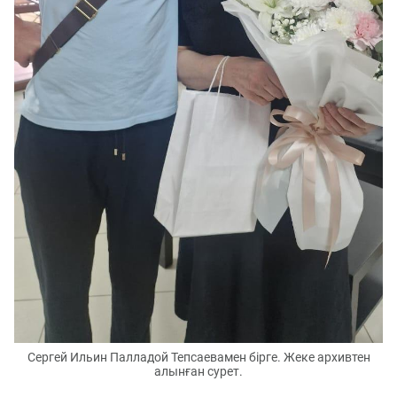
Сергей Ильин Палладой Тепсаевамен бірге. Жеке архивтен
алынған сурет.