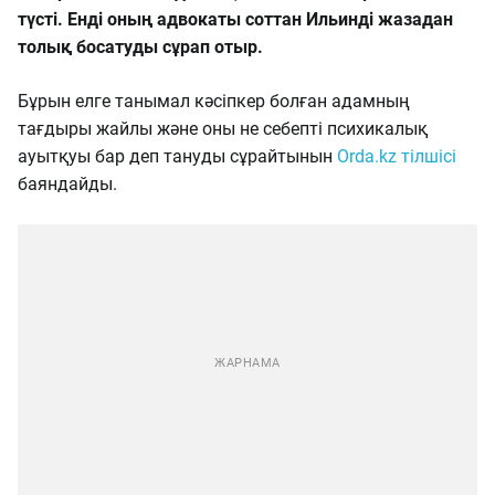
түсті. Енді оның адвокаты соттан Ильинді жазадан
толық босатуды сұрап отыр.
Бұрын елге танымал кәсіпкер болған адамның
тағдыры жайлы және оны не себепті психикалық
ауытқуы бар деп тануды сұрайтынын
Orda.kz тілшісі
баяндайды.