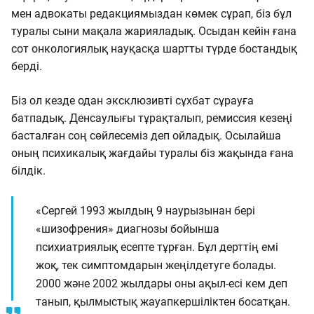
мен адвокаты редакциямыздан көмек сұрап, біз бұл
туралы сыни мақала жарияладық. Осыдан кейін ғана
сот онкологиялық науқасқа шартты түрде бостандық
берді.
Біз ол кезде одан эксклюзивті сұхбат сұрауға
батпадық. Денсаулығы тұрақталып, ремиссия кезеңі
басталған соң сөйлесеміз деп ойладық. Осылайша
оның психикалық жағдайы туралы біз жақында ғана
білдік.
«Сергей 1993 жылдың 9 наурызынан бері
«шизофрения» диагнозы бойынша
психиатриялық есепте тұрған. Бұл дерттің емі
жоқ, тек симптомдарын жеңілдетуге болады.
2000 және 2002 жылдары оны ақыл-есі кем деп
танып, қылмыстық жауапкершіліктен босатқан.