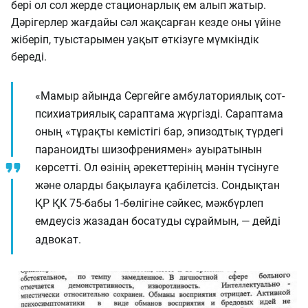
бері ол сол жерде стационарлық ем алып жатыр.
Дәрігерлер жағдайы сәл жақсарған кезде оны үйіне
жіберіп, туыстарымен уақыт өткізуге мүмкіндік
береді.
«Мамыр айында Сергейге амбулаториялық сот-
психиатриялық сараптама жүргізді. Сараптама
оның «тұрақты кемістігі бар, эпизодтық түрдегі
параноидты шизофрениямен» ауыратынын
көрсетті. Ол өзінің әрекеттерінің мәнін түсінуге
және оларды бақылауға қабілетсіз. Сондықтан
ҚР ҚК 75-бабы 1-бөлігіне сәйкес, мәжбүрлеп
емдеусіз жазадан босатуды сұраймын, — дейді
адвокат.