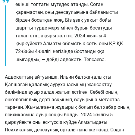
екінші топтағы мүгедек атанды. Соған
қарамастан, оны денсаулығына байланысты
бірден босатқан жоқ. Біз ұзақ уақыт бойы
шартты түрде мерзімінен бұрын босатуды
талап етіп, ақыры жеттік. 2024 жылғы 4
қыркүйекте Алматы облыстық соты оны ҚР ҚК
72-бабы 4-бөлігі негізінде бостандыққа
шығарды», — дейді адвокаты Тепсаева.
Адвокаттың айтуынша, Ильин бұл жаңалықты
Қапшагай қалалық ауруханасының жансақтау
бөлімінде ауыр халде жатып естіген. Себебі оның
онкологиялық дерті асқынып, бауырына метастаз
тараған. Жығылғанға жұдырық болып бұл хабар оның
психикасына ауыр соққы болды. 2024 жылғы 5
қыркүйекте оны ес-түссіз күйде Алматыдағы
Психикалық денсаулық орталығына жеткізді. Содан