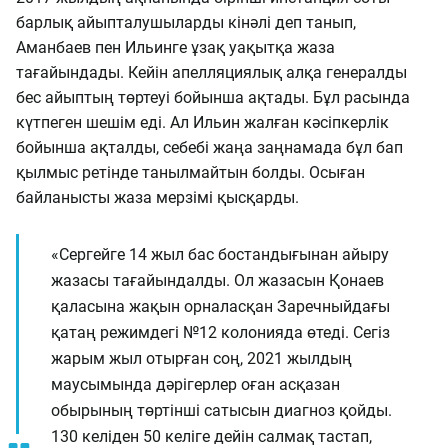
барлық айыпталушыларды кінәлі деп танып,
Аманбаев пен Ильинге ұзақ уақытқа жаза
тағайындады. Кейін апелляциялық алқа генералды
бес айыптың төртеуі бойынша ақтады. Бұл расында
күтпеген шешім еді. Ал Ильин жалған кәсіпкерлік
бойынша ақталды, себебі жаңа заңнамада бұл бап
қылмыс ретінде танылмайтын болды. Осыған
байланысты жаза мерзімі қысқарды.
«Сергейге 14 жыл бас бостандығынан айыру
жазасы тағайындалды. Ол жазасын Қонаев
қаласына жақын орналасқан Заречныйдағы
қатаң режимдегі №12 колонияда өтеді. Сегіз
жарым жыл отырған соң, 2021 жылдың
маусымында дәрігерлер оған асқазан
обырының төртінші сатысын диагноз қойды.
130 келіден 50 келіге дейін салмақ тастап,