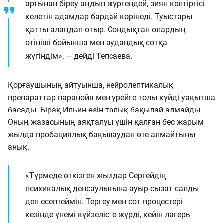
артынан біреу аңдып жүргендей, зиян келтіргісі
келетін адамдар бардай көрінеді. Туыстары
қатты алаңдап отыр. Сондықтан олардың
өтініші бойынша мен аудандық сотқа
жүгіндім», — дейді Тепсаева.
Қорғаушының айтуынша, нейролептикалық
препараттар паранойя мен үрейге толы күйді уақытша
басады. Бірақ Ильин өзін толық бақылай алмайды.
Оның жазасының аяқталуы үшін қалған бес жарым
жылда пробациялық бақылаудан өте алмайтыны
анық.
«Түрмеде өткізген жылдар Сергейдің
психикалық денсаулығына ауыр сызат салды
деп есептеймін. Тергеу мен сот процестері
кезінде үнемі күйзелісте жүрді, кейін лагерь