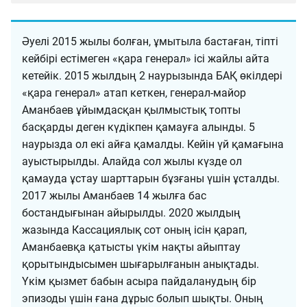
Әуелі 2015 жылы болған, ұмытыла бастаған, тіпті
кейбірі естімеген «қара генерал» ісі жайлы айта
кетейік. 2015 жылдың 2 наурызында БАҚ өкілдері
«қара генерал» атап кеткен, генерал-майор
Аманбаев ұйымдасқан қылмыстық топты
басқарды деген күдікпен қамауға алынды. 5
наурызда ол екі айға қамалды. Кейін үй қамағына
ауыстырылды. Алайда сол жылы күзде ол
қамауда ұстау шарттарын бұзғаны үшін ұсталды.
2017 жылы Аманбаев 14 жылға бас
бостандығынан айырылды. 2020 жылдың
жазында Кассациялық сот оның ісін қарап,
Аманбаевқа қатысты үкім нақты айыптау
қорытындысымен шығарылғанын анықтады.
Үкім қызмет бабын асыра пайдаланудың бір
эпизоды үшін ғана дұрыс болып шықты. Оның