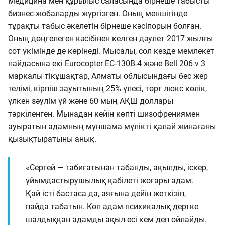
Медицина мен құрылыс саласында бірнеше табысты
бизнес-жобаларды жүргізген. Оның меншігінде
тұрақты табыс әкелетін бірнеше кәсіпорын болған.
Оның дөңгелеген кәсібінен келген дәулет 2017 жылғы
сот үкімінде де көрінеді. Мысалы, сол кезде мемлекет
пайдасына екі Eurocopter EC-130B-4 және Bell 206 v 3
маркалы тікұшақтар, Алматы облысындағы бес жер
телімі, кірпіш зауытының 25% үлесі, төрт люкс көлік,
үлкен зәулім үй және 60 мың АҚШ доллары
тәркіленген. Мынадан кейін көпті шизофрениямен
ауыратын адамның мұншама мүлікті қалай жинағаны
қызықтыратыны анық.
«Сергей — табиғатынан табанды, ақылды, іскер,
ұйымдастырушылық қабілеті жоғары адам.
Қай істі бастаса да, аяғына дейін жеткізіп,
пайда табатын. Көп адам психикалық дертке
шалдыққан адамды ақыл-есі кем деп ойлайды.