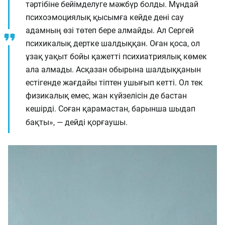
тәртібіне бейімделуге мәжбүр болды. Мұндай
психоэмоциялық қысымға кейде дені сау
адамның өзі төтеп бере алмайды. Ал Сергей
психикалық дертке шалдыққан. Оған қоса, ол
ұзақ уақыт бойы қажетті психиатриялық көмек
ала алмады. Асқазан обырына шалдыққанын
естігенде жағдайы тіптен ушығып кетті. Ол тек
физикалық емес, жан күйзелісін де бастан
кешірді. Соған қарамастан, барынша шыдап
бақты», — дейді қорғаушы.