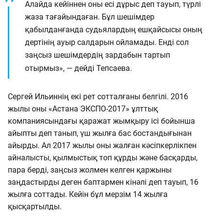
Алайда кейіннен оны есі дұрыс деп тауып, түрлі
жаза тағайындаған. Бұл шешімдер
қабылданғанда судьялардың ешқайсысы оның
дертінің ауыр салдарын ойламады. Енді сол
заңсыз шешімдердің зардабын тартып
отырмыз», — дейді Тепсаева.
Сергей Ильиннің екі рет сотталғаны белгілі. 2016
жылы оны «Астана ЭКСПО-2017» ұлттық
компаниясындағы қаражат жымқыру ісі бойынша
айыпты деп танып, үш жылға бас бостандығынан
айырды. Ал 2017 жылы оны жалған кәсіпкерлікпен
айналысты, қылмыстық топ құрды және басқарды,
пара берді, заңсыз жолмен келген қаржыны
заңдастырды деген баптармен кінәлі деп тауып, 16
жылға соттады. Кейін бұл мерзім 14 жылға
қысқартылды.