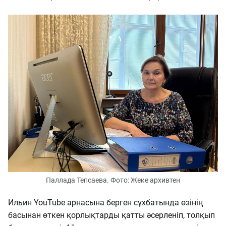
Паллада Тепсаева. Фото: Жеке архивтен
Ильин YouTube арнасына берген сұхбатында өзінің
басынан өткен қорлықтарды қатты әсерленіп, толқып