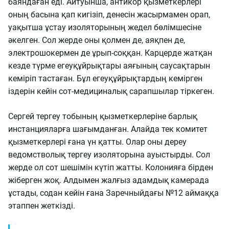
баяндаған еді. Айтуынша, антикор қызметкерлері
оның басына қап кигізіп, денесін жасырмамен орап,
уақытша ұстау изоляторының жедел бөлімшесіне
әкелген. Сол жерде оны қолмен де, аяқпен де,
электрошокермен де ұрып-соққан. Карцерде жатқан
кезде түрме егеуқұйрықтары аяғының саусақтарын
кеміріп тастаған. Бұл егеуқұйрықтардың кемірген
іздерін кейін сот-медициналық сарапшылар тіркеген.
Сергей тергеу тобының қызметкерлеріне барлық
инстанцияларға шағымданған. Алайда тек комитет
қызметкерлері ғана үн қатты. Олар оны дереу
ведомстволық тергеу изоляторына ауыстырды. Сол
жерде ол сот шешімін күтіп жатты. Колонияға бірден
жіберген жоқ. Алдымен жалғыз адамдық камерада
ұстады, содан кейін ғана Заречныйдағы №12 аймаққа
этаппен жеткізді.