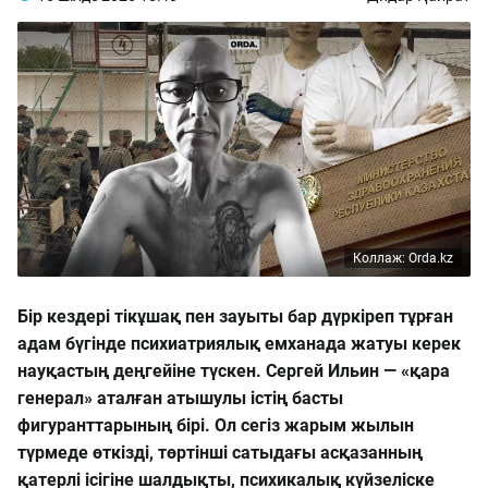
Коллаж: Orda.kz
Бір кездері тікұшақ пен зауыты бар дүркіреп тұрған
адам бүгінде психиатриялық емханада жатуы керек
науқастың деңгейіне түскен. Сергей Ильин — «қара
генерал» аталған атышулы істің басты
фигуранттарының бірі. Ол сегіз жарым жылын
түрмеде өткізді, төртінші сатыдағы асқазанның
қатерлі ісігіне шалдықты, психикалық күйзеліске