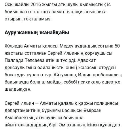
Осы жайлы 2016 жылғы атышулы қылмыстық іс
бойынша сотталған азаматтың оқиғасын айта
отырып, тоқталамыз.
Ауру жанның жанайқайы
Жуырда Алматы қаласы Медеу аудандық сотына 50
жастағы сотталған Сергей Ильиннің қорғаушысы
Паллада Тепсаева өтініш түсірді. Адвокат
денсаулығына байланысты оның жазасын өтеуден
босатуды сұрап отыр. Айтуынша, Ильин пробациялық
бақылауда бола алмайды, себебі психикалық дертке
шалдыққан.
Сергей Ильин — Алматы қалалық қаржы полициясы
департаментінің бұрынғы басшысы Әмірхан
Аманбаевтың атышулы ісі бойынша
айыпталғандардың бірі. Әмірханның ісінен құлағдар