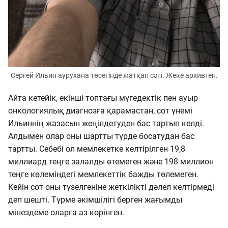
Сергей Ильин аурухана төсегінде жатқан сәті. Жеке архивтен.
Айта кетейік, екінші топтағы мүгедектік пен ауыр
онкологиялық диагнозға қарамастан, сот үнемі
Ильиннің жазасын жеңілдетуден бас тартып келді.
Алдымен олар оны шартты түрде босатудан бас
тартты. Себебі ол мемлекетке келтірілген 19,8
миллиард теңге залалды өтемеген және 198 миллион
теңге көлеміндегі мемлекеттік бажды төлемеген.
Кейін сот оны түзелгеніне жеткілікті дәлел келтірмеді
деп шешті. Түрме әкімшілігі берген жағымды
мінездеме оларға аз көрінген.