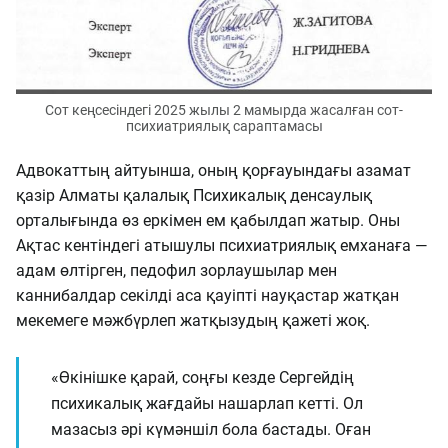
Сот кеңсесіндегі 2025 жылы 2 мамырда жасалған сот-
психиатриялық сараптамасы
Адвокаттың айтуынша, оның қорғауындағы азамат
қазір Алматы қалалық Психикалық денсаулық
орталығында өз еркімен ем қабылдап жатыр. Оны
Ақтас кентіндегі атышулы психиатриялық емханаға —
адам өлтірген, педофил зорлаушылар мен
каннибалдар секілді аса қауіпті науқастар жатқан
мекемеге мәжбүрлеп жатқызудың қажеті жоқ.
«Өкінішке қарай, соңғы кезде Сергейдің
психикалық жағдайы нашарлап кетті. Ол
мазасыз әрі күмәншіл бола бастады. Оған