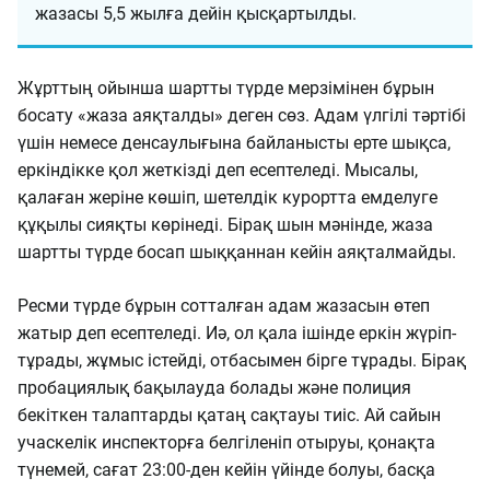
жазасы 5,5 жылға дейін қысқартылды.
Жұрттың ойынша шартты түрде мерзімінен бұрын
босату «жаза аяқталды» деген сөз. Адам үлгілі тәртібі
үшін немесе денсаулығына байланысты ерте шықса,
еркіндікке қол жеткізді деп есептеледі. Мысалы,
қалаған жеріне көшіп, шетелдік курортта емделуге
құқылы сияқты көрінеді. Бірақ шын мәнінде, жаза
шартты түрде босап шыққаннан кейін аяқталмайды.
Ресми түрде бұрын сотталған адам жазасын өтеп
жатыр деп есептеледі. Иә, ол қала ішінде еркін жүріп-
тұрады, жұмыс істейді, отбасымен бірге тұрады. Бірақ
пробациялық бақылауда болады және полиция
бекіткен талаптарды қатаң сақтауы тиіс. Ай сайын
учаскелік инспекторға белгіленіп отыруы, қонақта
түнемей, сағат 23:00-ден кейін үйінде болуы, басқа