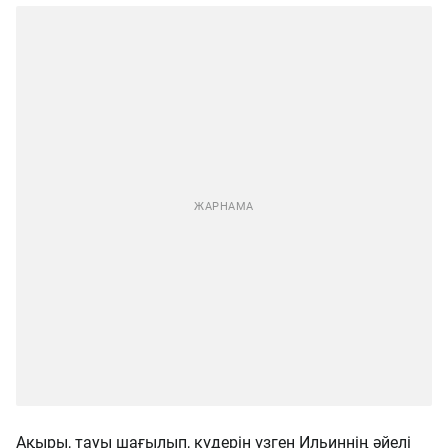
Ақыры, тауы шағылып, күдерін үзген Ильиннің әйелі