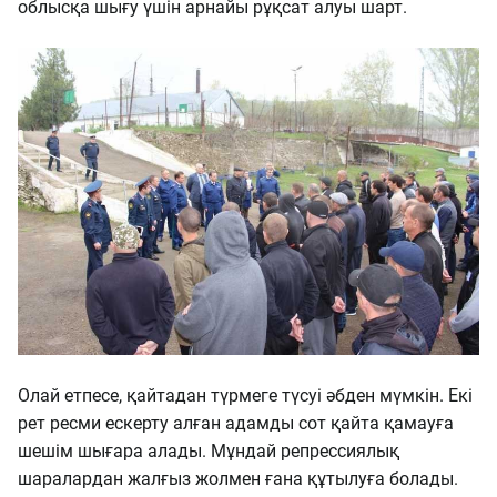
облысқа шығу үшін арнайы рұқсат алуы шарт.
Олай етпесе, қайтадан түрмеге түсуі әбден мүмкін. Екі
рет ресми ескерту алған адамды сот қайта қамауға
шешім шығара алады. Мұндай репрессиялық
шаралардан жалғыз жолмен ғана құтылуға болады.