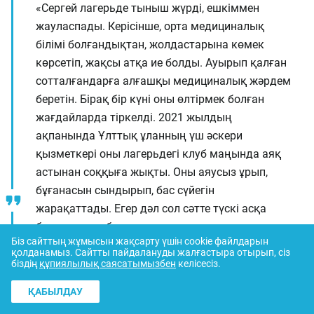
«Сергей лагерьде тыныш жүрді, ешкіммен
жауласпады. Керісінше, орта медициналық
білімі болғандықтан, жолдастарына көмек
көрсетіп, жақсы атқа ие болды. Ауырып қалған
сотталғандарға алғашқы медициналық жәрдем
беретін. Бірақ бір күні оны өлтірмек болған
жағдайларда тіркелді. 2021 жылдың
ақпанында Ұлттық ұланның үш әскери
қызметкері оны лагерьдегі клуб маңында аяқ
астынан соққыға жықты. Оны аяусыз ұрып,
бұғанасын сындырып, бас сүйегін
жарақаттады. Егер дәл сол сәтте түскі асқа
бара жатқан басқа сотталғандар арашалап
Біз сайттың жұмысын жақсарту үшін cookie файлдарын
үлгермегенде, ол тірі қалмас еді. Бұл оқиғаны
қолданамыз.
Сайтты пайдалануды жалғастыра отырып, сіз
мен үш күннен кейін ғана білген соң, дереу
біздің
құпиялылық саясатымызбен
келісесіз.
Қапшагай қалалық ауруханасына жатқызуды
ҚАБЫЛДАУ
сұрап, рұқсат алдым. Сол кезде Қапшагай