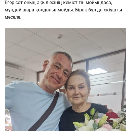
Егер сот оның ақыл-есінің кемістігін мойындаса,
мұндай шара қолданылмайды. Бірақ бұл да екіұшты
мәселе.