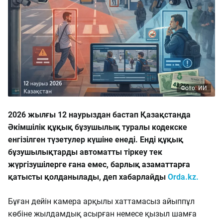
Фото: ИИ
2026 жылғы 12 наурыздан бастап Қазақстанда
Әкімшілік құқық бұзушылық туралы кодекске
енгізілген түзетулер күшіне енеді. Енді құқық
бұзушылықтарды автоматты тіркеу тек
жүргізушілерге ғана емес, барлық азаматтарға
қатысты қолданылады, деп хабарлайды
Orda.kz.
Бұған дейін камера арқылы хаттамасыз айыппұл
көбіне жылдамдық асырған немесе қызыл шамға