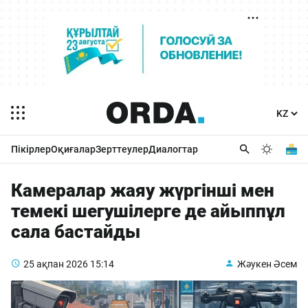
Пікірлер
Оқиғалар
Зерттеулер
Диалогтар
Камералар жаяу жүргінші мен
темекі шегушілерге де айыппұл
сала бастайды
25 ақпан 2026
15:14
Жәукен Әсем