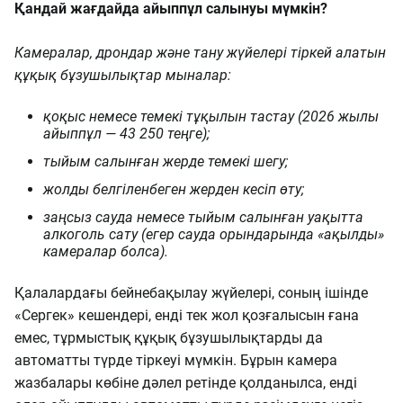
Қандай жағдайда айыппұл салынуы мүмкін?
Камералар, дрондар және тану жүйелері тіркей алатын
құқық бұзушылықтар мыналар:
қоқыс немесе темекі тұқылын тастау (2026 жылы
айыппұл — 43 250 теңге);
тыйым салынған жерде темекі шегу;
жолды белгіленбеген жерден кесіп өту;
заңсыз сауда немесе тыйым салынған уақытта
алкоголь сату (егер сауда орындарында «ақылды»
камералар болса).
Қалалардағы бейнебақылау жүйелері, соның ішінде
«Сергек» кешендері, енді тек жол қозғалысын ғана
емес, тұрмыстық құқық бұзушылықтарды да
автоматты түрде тіркеуі мүмкін. Бұрын камера
жазбалары көбіне дәлел ретінде қолданылса, енді