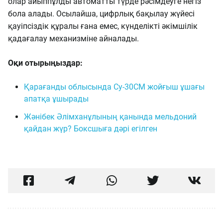
олар айыппұлды автоматты түрде рәсімдеуге негіз
бола алады. Осылайша, цифрлық бақылау жүйесі
қауіпсіздік құралы ғана емес, күнделікті әкімшілік
қадағалау механизміне айналады.
Оқи отырыңыздар:
Қарағанды облысында Су-30СМ жойғыш ұшағы
апатқа ұшырады
Жәнібек Әлімханұлының қанында мельдоний
қайдан жүр? Боксшыға дәрі егілген