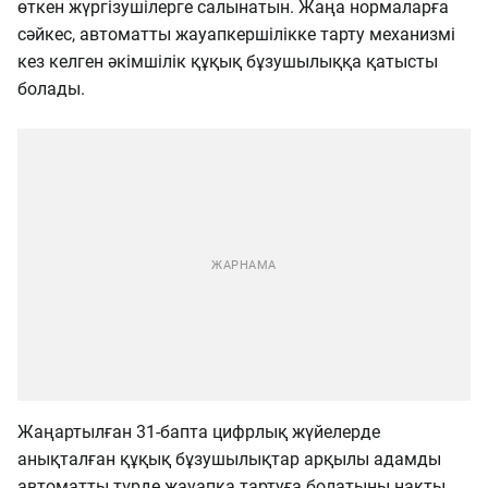
өткен жүргізушілерге салынатын. Жаңа нормаларға
сәйкес, автоматты жауапкершілікке тарту механизмі
кез келген әкімшілік құқық бұзушылыққа қатысты
болады.
Жаңартылған 31-бапта цифрлық жүйелерде
анықталған құқық бұзушылықтар арқылы адамды
автоматты түрде жауапқа тартуға болатыны нақты