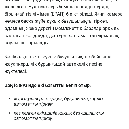
жазылған. Бұл жүйелер Әкімшілік өндірістердің
бірыңғай тізілімімен (ЕРАП) біріктіріледі. Яғни, камера
немесе басқа жүйе құқық бұзушылықты тіркеп,
адамның жеке дерегін мемлекеттік базалар арқылы
растаған жағдайда, дәстүрлі хаттама толтырмай-ақ
қаулы шығарылады.
Көлікке қатысты құқық бұзушылықтар бойынша
жауапкершілік бұрынғыдай автокөлік иесіне
жүктеледі.
Заң іс жүзінде екі бағытты бөліп отыр:
жүргізушілердің құқық бұзушылықтарын
автоматты тіркеу;
кез келген әкімшілік құқық бұзушылықты
автоматты тіркеу.