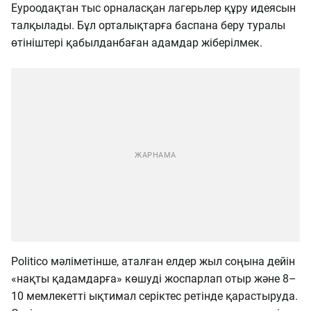
Еуроодақтан тыс орналасқан лагерьлер құру идеясын
талқылады. Бұл орталықтарға баспана беру туралы
өтініштері қабылданбаған адамдар жіберілмек.
Politico мәліметінше, аталған елдер жыл соңына дейін
«нақты қадамдарға» көшуді жоспарлап отыр және 8–
10 мемлекетті ықтимал серіктес ретінде қарастыруда.