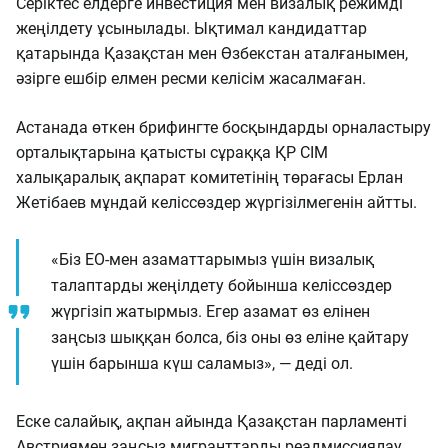
Серіктес елдерге инвестиция мен визалық режимді
жеңілдету ұсынылады. Ықтимал кандидаттар
қатарында Қазақстан мен Өзбекстан аталғанымен,
әзірге ешбір елмен ресми келісім жасалмаған.
Астанада өткен брифингте босқындарды орналастыру
орталықтарына қатысты сұраққа ҚР СІМ
халықаралық ақпарат комитетінің төрағасы Ерлан
Жетібаев мұндай келіссөздер жүргізілмегенін айтты.
«Біз ЕО-мен азаматтарымыз үшін визалық
талаптарды жеңілдету бойынша келіссөздер
жүргізіп жатырмыз. Егер азамат өз елінен
заңсыз шыққан болса, біз оны өз еліне қайтару
үшін барынша күш саламыз», — деді ол.
Еске салайық, ақпан айында Қазақстан парламенті
Австриямен заңсыз мигранттарды реадмиссиялау