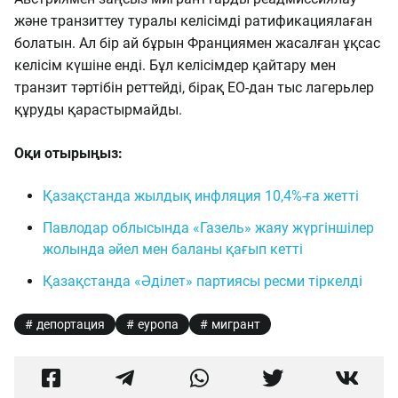
және транзиттеу туралы келісімді ратификациялаған
болатын. Ал бір ай бұрын Франциямен жасалған ұқсас
келісім күшіне енді. Бұл келісімдер қайтару мен
транзит тәртібін реттейді, бірақ ЕО-дан тыс лагерьлер
құруды қарастырмайды.
Оқи отырыңыз:
Қазақстанда жылдық инфляция 10,4%-ға жетті
Павлодар облысында «Газель» жаяу жүргіншілер
жолында әйел мен баланы қағып кетті
Қазақстанда «Әділет» партиясы ресми тіркелді
депортация
еуропа
мигрант