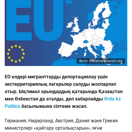
Фото: initiative-quorum.org
ЕО елдері мигранттарды депортациялау үшін
экстерриториялық лагерьлер салуды жоспарлап
отыр. Ықтимал орындардың қатарында Қазақстан
мен Өзбекстан да аталды, деп хабарлайды
Orda.kz
Politico
басылымына сілтеме жасап.
Германия, Нидерланд, Австрия, Дания және Грекия
министрлері «қайтару орталықтарын», яғни