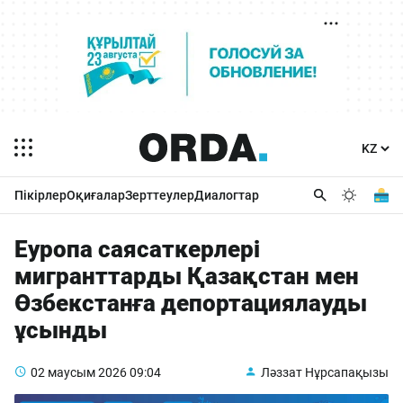
Пікірлер
Оқиғалар
Зерттеулер
Диалогтар
Еуропа саясаткерлері
мигранттарды Қазақстан мен
Өзбекстанға депортациялауды
ұсынды
02 маусым 2026
09:04
Ләззат Нұрсапақызы