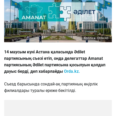
Коллаж: Orda.kz
14 маусым күні Астана қаласында Әdilet
партиясының съезі өтіп, онда делегаттар Amanat
партиясының Әdilet партиясына қосылуын қолдап
дауыс берді, деп хабарлайды
Orda.kz.
Съезд барысында сондай-ақ партияның өңірлік
филиалдары туралы ереже бекітілді.