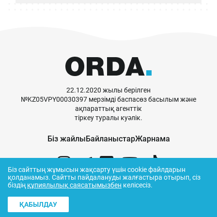
22.12.2020 жылы берілген
№KZ05VPY00030397 мерзімді баспасөз басылым және
ақпараттық агенттік
тіркеу туралы куәлік.
Біз жайлы
Байланыстар
Жарнама
Біз сайттың жұмысын жақсарту үшін cookie файлдарын
қолданамыз.
Сайтты пайдалануды жалғастыра отырып, сіз
біздің
құпиялылық саясатымызбен
келісесіз.
© ORDA,
2026
.
Пайдалану ережелері
ҚАБЫЛДАУ