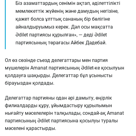
Біз азаматтардың сенімін ақтап, әділеттілікті
мемлекеттік жүйенің және дамудың негізіне,
қажет болса ұлттық сананың бір бөлігіне
айналдыруымыз керек. Дәл осы мақсатта
Әdilet партиясы құрылған», — деді Әdilet
партиясының төрағасы Айбек Дәдебай.
Ол өз сөзінде съезд делегаттары мен партия
мүшелерін Amanat партиясының Әdilet-ке қосылуын
қолдауға шақырды. Делегаттар бұл ұсынысты
бірауыздан қолдады.
Делегаттар партияны одан әрі дамыту, өңірлік
филиалдарды құру, ұйымдастыру құрылымын
нығайту мәселелерін талқылады, сондай-ақ Amanat
партиясының Әdilet партиясына қосылуы туралы
мәселені қарастырды.