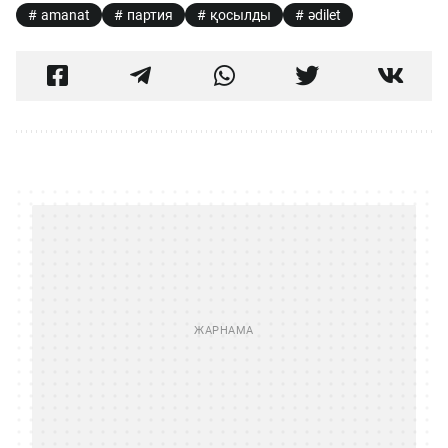
amanat
партия
қосылды
әdilet