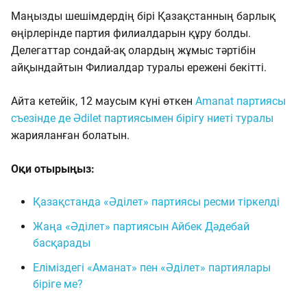
Маңызды шешімдердің бірі Қазақстанның барлық
өңірлерінде партия филиалдарын құру болды.
Делегаттар сондай-ақ олардың жұмыс тәртібін
айқындайтын Филиалдар туралы ережені бекітті.
Айта кетейік, 12 маусым күні өткен
Amanat партиясы
съезінде де Әdilet партиясымен бірігу ниеті туралы
жарияланған болатын.
Оқи отырыңыз:
Қазақстанда «Әділет» партиясы ресми тіркелді
Жаңа «Әділет» партиясын Айбек Дәдебай
басқарады
Еліміздегі «Aманат» пен «Әділет» партиялары
біріге ме?