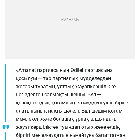
«Amanat партиясының Әdilet партиясына
қосылуы — тар партиялық мүдделерден
жоғары тұратын, ұлттық жауапкершілікке
негізделген салмақты шешім. Бұл —
қазақстандық қоғамның ел мүддесі үшін біріге
алатынының нақты дәлелі. Бұл шешім қоғам,
мемлекет және болашақ ұрпақ алдындағы
жауапкершіліктен туындап отыр және елдің
бірлігі мен әл-ауқатын нығайтуға бағытталған.