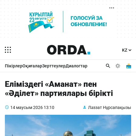
Пікірлер
Оқиғалар
Зерттеулер
Диалогтар
Еліміздегі «Aманат» пен
«Әділет» партиялары бірікті
14 маусым 2026
13:10
Ләззат Нұрсапақызы