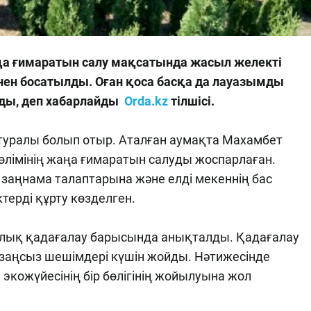
а ғимаратын салу мақсатында жасыл желекті
нен босатылды. Оған қоса басқа да лауазымды
лды, деп хабарлайды
Orda.kz
тілшісі.
 туралы болып отыр. Аталған аумақта Махамбет
бөлімінің жаңа ғимаратын салуды жоспарлаған.
заңнама талаптарына және елді мекеннің бас
ерді құрту көзделген.
лық қадағалау барысында анықталды. Қадағалау
қ заңсыз шешімдері күшін жойды. Нәтижесінде
экожүйесінің бір бөлігінің жойылуына жол