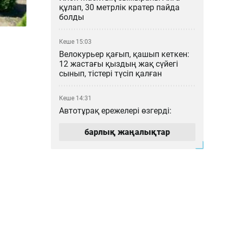
құлап, 30 метрлік кратер пайда
болды
Кеше 15:03
Велокурьер қағып, қашып кеткен:
12 жастағы қыздың жақ сүйегі
сынып, тістері түсіп қалған
Кеше 14:31
Автотұрақ ережелері өзгерді:
Алматыда тұратын көлік иесі нені
білуі қажет?
барлық жаңалықтар
Кеше 13:12
Чемпиондар лигасы: «Түркістан
Арена» тарихи матчқа дайын ба?
Кеше 12:23
Нұрайға қатысты «72 рет пышақ
сұғар едім» деген пікір жазған