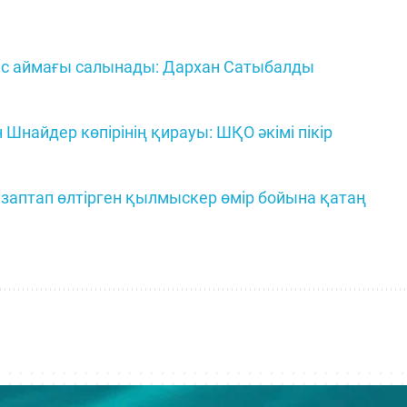
с аймағы салынады: Дархан Сатыбалды
Шнайдер көпірінің қирауы: ШҚО әкімі пікір
заптап өлтірген қылмыскер өмір бойына қатаң