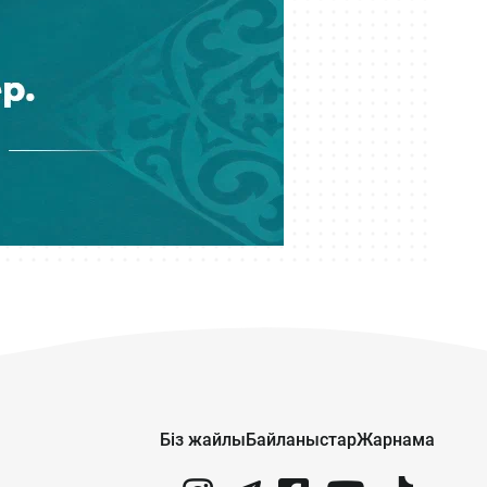
05 тамыз 14:25
«ҚазАвтоЖол» жүргізушілер мен
жолаушыларды дәретхана
маңында тазалық сақтауға
шақырды
Біз жайлы
Байланыстар
Жарнама