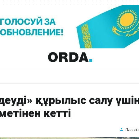
еуді» құрылыс салу үші
метінен кетті
Ләззат