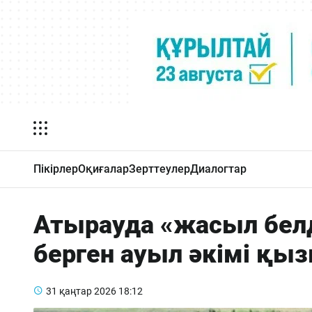
Пікірлер
Оқиғалар
Зерттеулер
Диалогтар
Атырауда «жасыл белд
берген ауыл әкімі қыз
31 қаңтар 2026
18:12