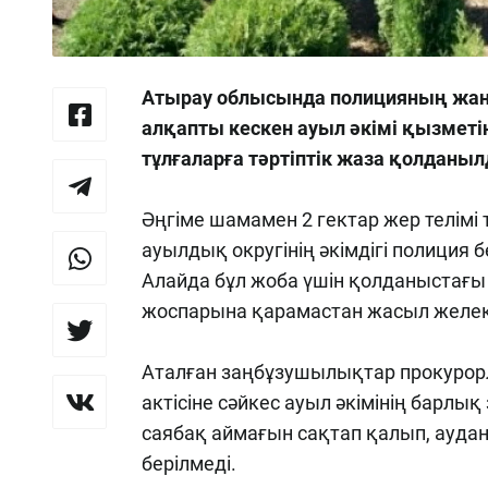
Атырау облысында полицияның жаң
алқапты кескен ауыл әкімі қызметі
тұлғаларға тәртіптік жаза қолданы
Әңгіме шамамен 2 гектар жер телімі
ауылдық округінің әкімдігі полиция 
Алайда бұл жоба үшін қолданыстағы 
жоспарына қарамастан жасыл желект
Аталған заңбұзушылықтар прокурор
актісіне сәйкес ауыл әкімінің барлы
саябақ аймағын сақтап қалып, аудан 
берілмеді.