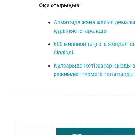
Оқи отырыңыз:
Алматыда жаңа жасыл демалы
құрылысты аралады
600 миллион теңгеге жөнделген 
білдірді
Құлсарыда жеті жасар қызды а
режимдегі түрмеге тоғытылды