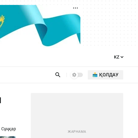
ҚОЛДАУ
н
 Сұңқар