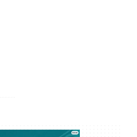
мүшесі сотталды
05 тамыз 17:15
Елімізде жүргізушісіз көліктер
сынақтан өткізіледі
05 тамыз 16:16
Өзбекстан алғашқы жерсерігін
ұшырды
05 тамыз 15:11
Алматыдағы «Теремки» тұрғын үй
кешенінде бір топ жігіттің екі
адамды соққы астына алған
видеосы тарады
05 тамыз 15:00
1 қыркүйектен бастап бастауыш
сыныптарда БЖБ мен ТЖБ
болмайды. Олардың орнына не
енгізіледі?