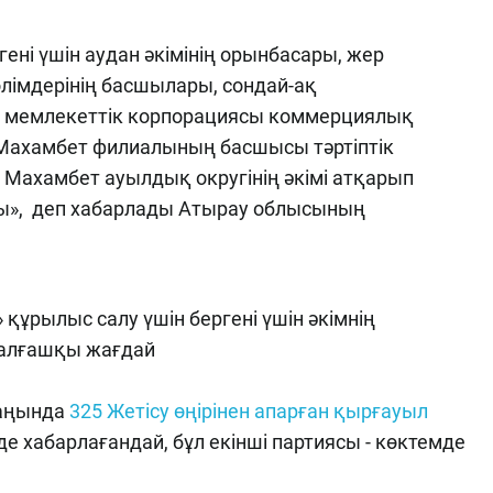
ні үшін аудан әкімінің орынбасары, жер
лімдерінің басшылары, сондай-ақ
т» мемлекеттік корпорациясы коммерциялық
Махамбет филиалының басшысы тәртіптік
 Махамбет ауылдық округінің әкімі атқарып
ы», деп хабарлады Атырау облысының
 құрылыс салу үшін бергені үшін әкімнің
і алғашқы жағдай
маңында
325 Жетісу өңірінен апарған қырғауыл
де хабарлағандай, бұл екінші партиясы - көктемде