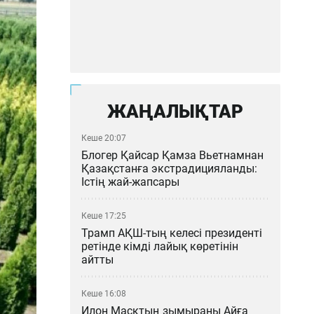
ЖАҢАЛЫҚТАР
Кеше 20:07
Блогер Қайсар Қамза Вьетнамнан
Қазақстанға экстрадицияланды:
Істің жай-жапсары
Кеше 17:25
Трамп АҚШ-тың келесі президенті
ретінде кімді лайық көретінін
айтты
Кеше 16:08
Илон Масктың зымыраны Айға