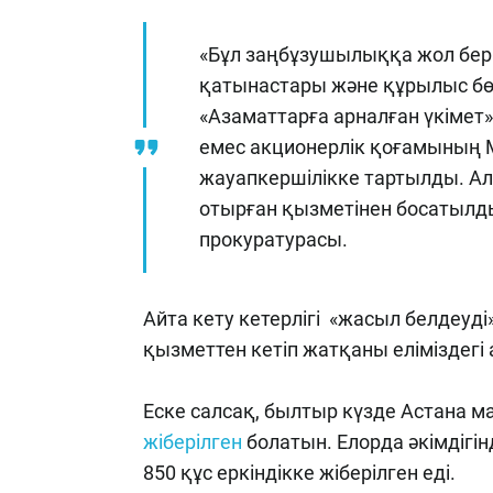
«Бұл заңбұзушылыққа жол берге
қатынастары және құрылыс бө
«Азаматтарға арналған үкіме
емес акционерлік қоғамының 
жауапкершілікке тартылды. Ал
отырған қызметінен босатылд
прокуратурасы.
Айта кету кетерлігі «жасыл белдеуді»
қызметтен кетіп жатқаны еліміздег
Еске салсақ, былтыр күзде Астана 
жіберілген
болатын. Елорда әкімдігін
850 құс еркіндікке жіберілген еді.