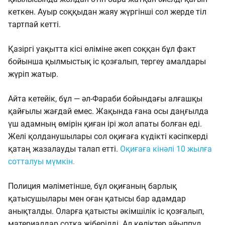
кеткен. Ауыр соққыдан жаяу жүргінші сол жерде тіл
тартпай кетті.
Қазіргі уақытта кісі өліміне әкеп соққан бұл факт
бойынша қылмыстық іс қозғалып, тергеу амалдары
жүріп жатыр.
Айта кетейік, бұл — әл-Фараби бойындағы алғашқы
қайғылы жағдай емес. Жақында ғана осы даңғылда
үш адамның өмірін қиған ірі жол апаты болған еді.
Желі қолданушылары сол оқиғаға күдікті кәсіпкерді
қатаң жазалауды талап етті.
Оқиғаға кінәлі 10 жылға
сотталуы мүмкін.
Полиция мәліметінше, бұл оқиғаның барлық
қатысушылары мен оған қатысы бар адамдар
анықталды. Оларға қатысты әкімшілік іс қозғалып,
материалдар сотқа жіберілді. Ал көліктер айыппұл