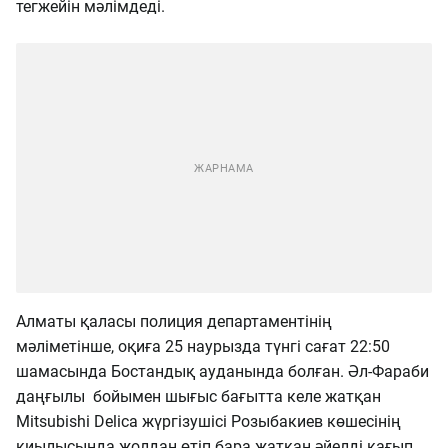
тегжейін мәлімдеді.
Алматы қаласы полиция департаментінің
мәліметінше, оқиға 25 наурызда түнгі сағат 22:50
шамасында Бостандық ауданында болған. Әл-Фараби
даңғылы бойымен шығыс бағытта келе жатқан
Mitsubishi Delica жүргізушісі Розыбакиев көшесінің
қиылысында жолдан өтіп бара жатқан әйелді қағып