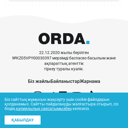
22.12.2020 жылы берілген
№KZ05VPY00030397 мерзімді баспасөз басылым және
ақпараттық агенттік
тіркеу туралы куәлік.
Біз жайлы
Байланыстар
Жарнама
Біз сайттың жұмысын жақсарту үшін cookie файлдарын
қолданамыз.
Сайтты пайдалануды жалғастыра отырып, сіз
біздің
құпиялылық саясатымызбен
келісесіз.
© ORDA,
2026
.
Пайдалану ережелері
ҚАБЫЛДАУ