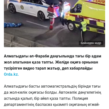
Бейнеден кадр
Алматыдағы әл-Фараби даңғылында тағы бір адам
жол апатынан қаза тапты. Желіде оқиға орнынан
түсірілген видео тарап жатыр, деп хабарлайды
Orda.kz.
Алматыдағы басты автомагистральдің бірінде тағы
да жол-көлік оқиғасы болды. Автокөлік дөңгелегінің
астында қалып, бір әйел қаза тапты. Полиция
департаментінің баспасөз қызметі оқиғаның егжей-