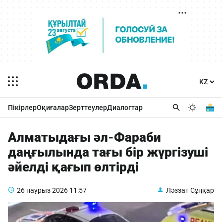
Пікірлер
Оқиғалар
Зерттеулер
Диалогтар
Алматыдағы әл-Фараби
даңғылында тағы бір жүргізуші
әйелді қағып өлтірді
26 наурыз 2026
11:57
Ләззат Сұңқар