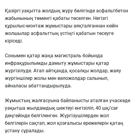
Қазіргі уақытта жолдың жүру бөлігінде асфальтбетон
жабынының төменгі қабаты төселген. Негізгі
құрылыс-монтаж жұмыстары аяқталғаннан кейін
жолшылар асфальттың үстіңгі қабатын төсеуге
кіріседі.
Сонымен қатар жаңа магистраль бойында
инфрақұрылымды дамыту жұмыстары қатар
жүргізілуде. Атап айтқанда, қосалқы жолдар, жаяу
жүргіншілер жолы мен веложолдар салынып,
айналасы абаттандырылуда.
Жұмыстың жалғасуына байланысты аталған учаскеде
уақытша жылдамдық шектеуі енгізіліп, 40 шқ/сағ
деңгейінде белгіленген. Жүргізушілерден жол
белгілерін сақтап, жол қозғалысы ережелерін қатаң
ұстану сұралады.