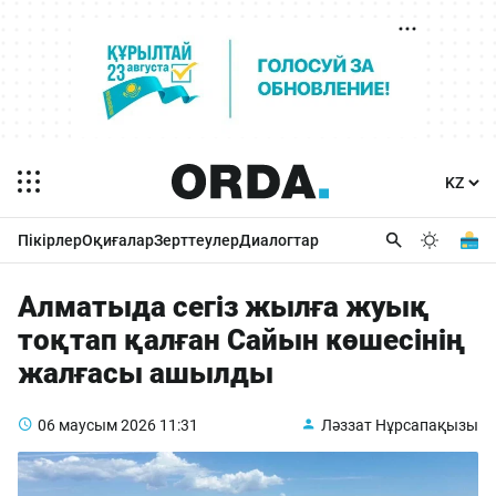
Пікірлер
Оқиғалар
Зерттеулер
Диалогтар
Алматыда сегіз жылға жуық
тоқтап қалған Сайын көшесінің
жалғасы ашылды
06 маусым 2026
11:31
Ләззат Нұрсапақызы