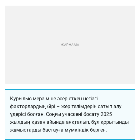
Құрылыс мерзіміне әсер еткен негізгі
факторлардың бірі – жер телімдерін сатып алу
үдерісі болған. Соңғы учаскені босату 2025
жылдың қазан айында аяқталып, бұл қорытынды
жұмыстарды бастауға мүмкіндік берген.