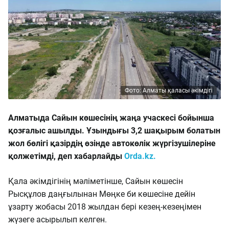
Фото: Алматы қаласы әкімдігі
Алматыда Сайын көшесінің жаңа учаскесі бойынша
қозғалыс ашылды. Ұзындығы 3,2 шақырым болатын
жол бөлігі қазірдің өзінде автокөлік жүргізушілеріне
қолжетімді, деп хабарлайды
Orda.kz.
Қала әкімдігінің мәліметінше, Сайын көшесін
Рысқұлов даңғылынан Мөңке би көшесіне дейін
ұзарту жобасы 2018 жылдан бері кезең-кезеңімен
жүзеге асырылып келген.