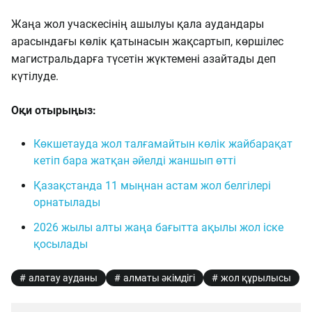
Жаңа жол учаскесінің ашылуы қала аудандары
арасындағы көлік қатынасын жақсартып, көршілес
магистральдарға түсетін жүктемені азайтады деп
күтілуде.
Оқи отырыңыз:
Көкшетауда жол талғамайтын көлік жайбарақат
кетіп бара жатқан әйелді жаншып өтті
Қазақстанда 11 мыңнан астам жол белгілері
орнатылады
2026 жылы алты жаңа бағытта ақылы жол іске
қосылады
алатау ауданы
алматы әкімдігі
жол құрылысы