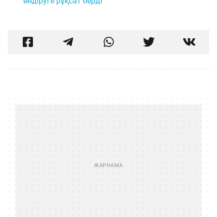
өндіруге рұқсат берді