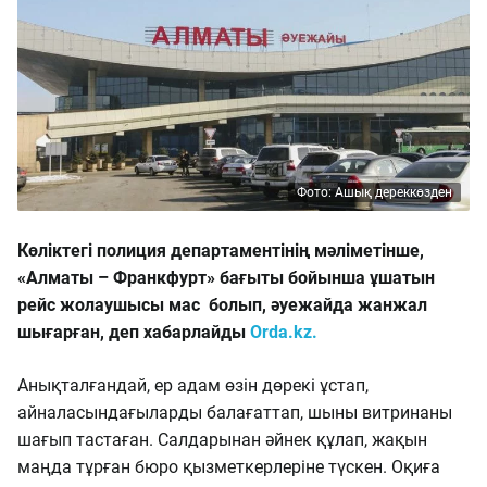
Фото: Ашық дереккөзден
Көліктегі полиция департаментінің мәліметінше,
«Алматы – Франкфурт» бағыты бойынша ұшатын
рейс жолаушысы мас болып, әуежайда жанжал
шығарған, деп хабарлайды
Orda.kz.
Анықталғандай, ер адам өзін дөрекі ұстап,
айналасындағыларды балағаттап, шыны витринаны
шағып тастаған. Салдарынан әйнек құлап, жақын
маңда тұрған бюро қызметкерлеріне түскен. Оқиға