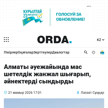
Пікірлер
Оқиғалар
Зерттеулер
Диалогтар
Алматы әуежайында мас
шетелдік жанжал шығарып,
әйнектерді сындырды
21 мамыр 2026
17:01
Ләззат Сұңқар