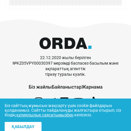
22.12.2020 жылы берілген
№KZ05VPY00030397 мерзімді баспасөз басылым және
ақпараттық агенттік
тіркеу туралы куәлік.
Біз жайлы
Байланыстар
Жарнама
Біз сайттың жұмысын жақсарту үшін cookie файлдарын
қолданамыз.
Сайтты пайдалануды жалғастыра отырып, сіз
біздің
құпиялылық саясатымызбен
келісесіз.
© ORDA,
2026
.
Пайдалану ережелері
ҚАБЫЛДАУ