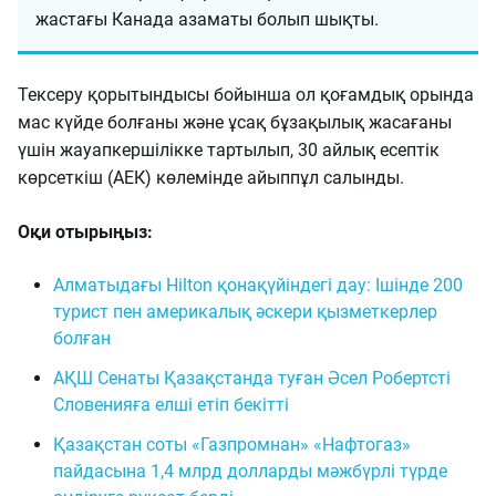
жастағы Канада азаматы болып шықты.
Тексеру қорытындысы бойынша ол қоғамдық орында
мас күйде болғаны және ұсақ бұзақылық жасағаны
үшін жауапкершілікке тартылып, 30 айлық есептік
көрсеткіш (АЕК) көлемінде айыппұл салынды.
Оқи отырыңыз:
Алматыдағы Hilton қонақүйіндегі дау: Ішінде 200
турист пен америкалық әскери қызметкерлер
болған
АҚШ Сенаты Қазақстанда туған Әсел Робертсті
Словенияға елші етіп бекітті
Қазақстан соты «Газпромнан» «Нафтогаз»
пайдасына 1,4 млрд долларды мәжбүрлі түрде