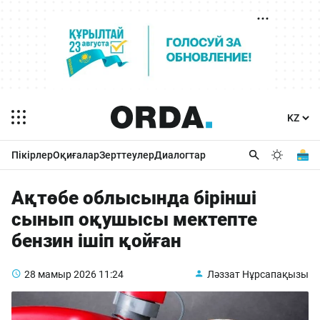
Пікірлер
Оқиғалар
Зерттеулер
Диалогтар
Ақтөбе облысында бірінші
сынып оқушысы мектепте
бензин ішіп қойған
28 мамыр 2026
11:24
Ләззат Нұрсапақызы