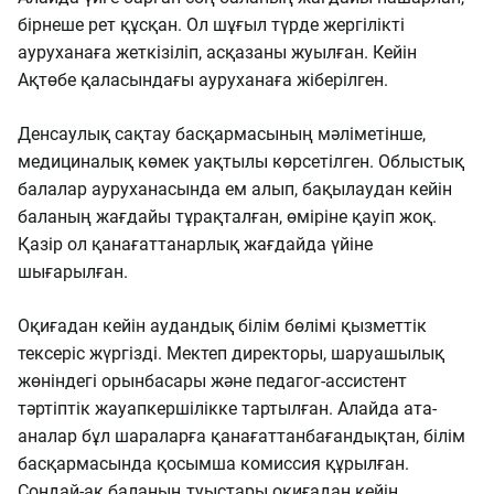
бірнеше рет құсқан. Ол шұғыл түрде жергілікті
ауруханаға жеткізіліп, асқазаны жуылған. Кейін
Ақтөбе қаласындағы ауруханаға жіберілген.
Денсаулық сақтау басқармасының мәліметінше,
медициналық көмек уақтылы көрсетілген. Облыстық
балалар ауруханасында ем алып, бақылаудан кейін
баланың жағдайы тұрақталған, өміріне қауіп жоқ.
Қазір ол қанағаттанарлық жағдайда үйіне
шығарылған.
Оқиғадан кейін аудандық білім бөлімі қызметтік
тексеріс жүргізді. Мектеп директоры, шаруашылық
жөніндегі орынбасары және педагог-ассистент
тәртіптік жауапкершілікке тартылған. Алайда ата-
аналар бұл шараларға қанағаттанбағандықтан, білім
басқармасында қосымша комиссия құрылған.
Сондай-ақ баланың туыстары оқиғадан кейін