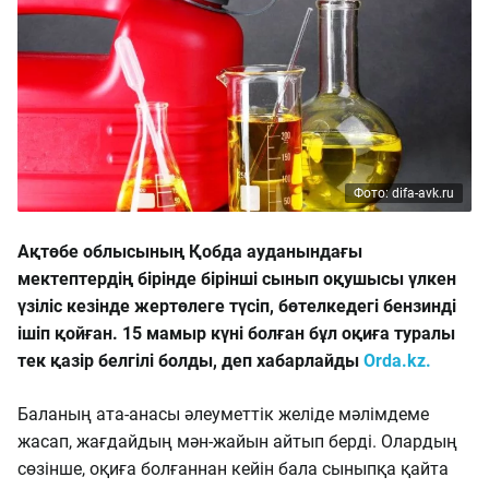
Фото: difa-avk.ru
Ақтөбе облысының Қобда ауданындағы
мектептердің бірінде бірінші сынып оқушысы үлкен
үзіліс кезінде жертөлеге түсіп, бөтелкедегі бензинді
ішіп қойған. 15 мамыр күні болған бұл оқиға туралы
тек қазір белгілі болды, деп хабарлайды
Orda.kz.
Баланың ата-анасы әлеуметтік желіде мәлімдеме
жасап, жағдайдың мән-жайын айтып берді. Олардың
сөзінше, оқиға болғаннан кейін бала сыныпқа қайта