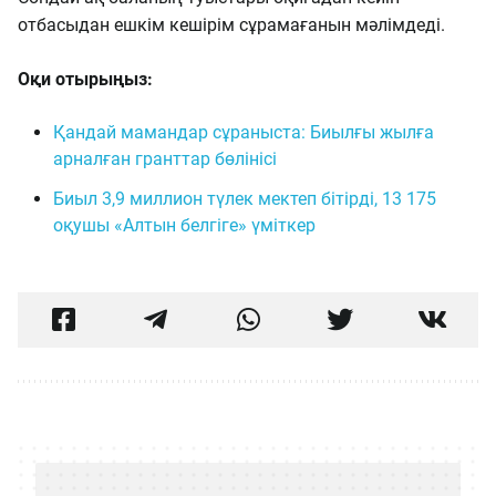
отбасыдан ешкім кешірім сұрамағанын мәлімдеді.
Оқи отырыңыз:
Қандай мамандар сұраныста: Биылғы жылға
арналған гранттар бөлінісі
Биыл 3,9 миллион түлек мектеп бітірді, 13 175
оқушы «Алтын белгіге» үміткер