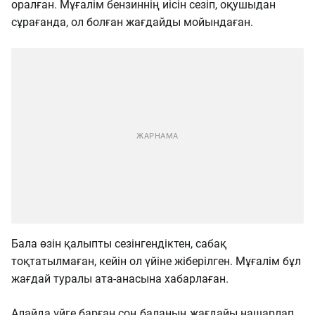
оралған. Мұғалім бензиннің иісін сезіп, оқушыдан
сұрағанда, ол болған жағдайды мойындаған.
Бала өзін қалыпты сезінгендіктен, сабақ
тоқтатылмаған, кейін ол үйіне жіберілген. Мұғалім бұл
жағдай туралы ата-анасына хабарлаған.
Алайда үйге барған соң баланың жағдайы нашарлап,