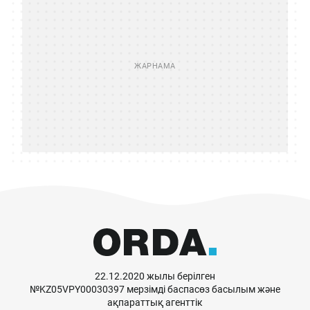
22.12.2020 жылы берілген
№KZ05VPY00030397 мерзімді баспасөз басылым және
ақпараттық агенттік