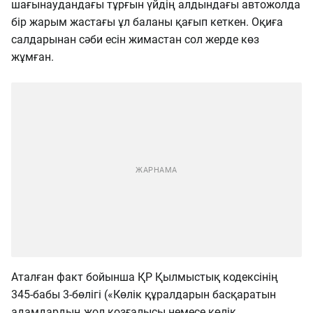
шағынаудандағы тұрғын үйдің алдындағы автожолда
бір жарым жастағы ұл баланы қағып кеткен. Оқиға
салдарынан сәби есін жимастан сол жерде көз
жұмған.
Аталған факт бойынша ҚР Қылмыстық кодексінің
345-бабы 3-бөлігі («Көлік құралдарын басқаратын
адамдардың жол қозғалысы немесе көлік