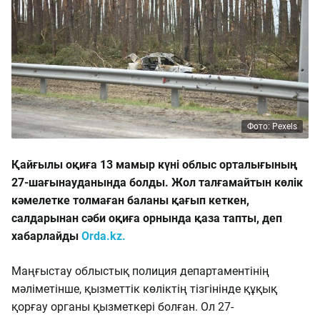
Фото: Pexels
Қайғылы оқиға 13 мамыр күні облыс орталығының
27-шағынауданында болды. Жол талғамайтын көлік
кәмелетке толмаған баланы қағып кеткен,
салдарынан сәби оқиға орнында қаза тапты, деп
хабарлайды
Orda.kz.
Маңғыстау облыстық полиция департаментінің
мәліметінше, қызметтік көліктің тізгінінде құқық
қорғау органы қызметкері болған. Ол 27-