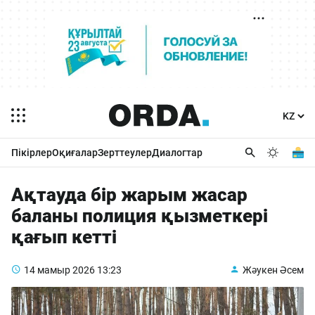
Пікірлер
Оқиғалар
Зерттеулер
Диалогтар
Ақтауда бір жарым жасар
баланы полиция қызметкері
қағып кетті
14 мамыр 2026
13:23
Жәукен Әсем