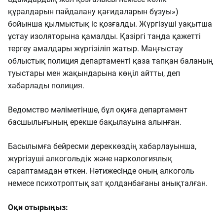
құралдарын пайдалану қағидаларын бұзуы»)
бойынша қылмыстық іс қозғалды. Жүргізуші уақытша
ұстау изоляторына қамалды. Қазіргі таңда қажетті
тергеу амалдары жүргізіліп жатыр. Маңғыстау
облыстық полиция департаменті қаза тапқан баланың
туыстары мен жақындарына көңіл айтты, деп
хабарлады полиция.
Ведомство мәліметінше, бұл оқиға департамент
басшылығының ерекше бақылауына алынған.
Басылымға бейресми дереккөздің хабарлауынша,
жүргізуші алкогольдік және наркологиялық
сараптамадан өткен. Нәтижесінде оның алкоголь
немесе психотроптық зат қолданбағаны анықталған.
Оқи отырыңыз: