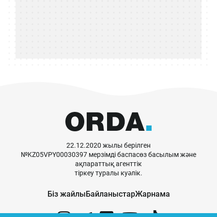
22.12.2020 жылы берілген
№KZ05VPY00030397 мерзімді баспасөз басылым және
ақпараттық агенттік
тіркеу туралы куәлік.
Біз жайлы
Байланыстар
Жарнама