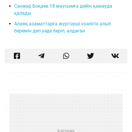
Санжар Боқаев 18 маусымға дейін қамауда
қалады
Алаяқ азаматтарға жүргізуші куәлігін алып
беремін деп уәде беріп, алдаған