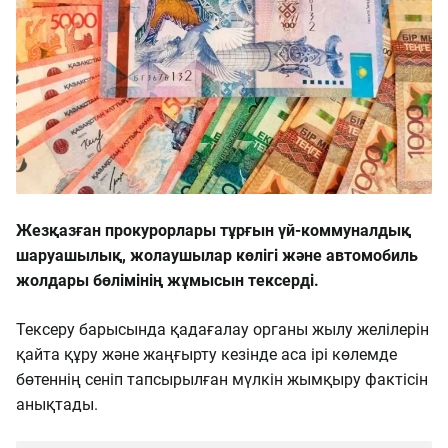
Жезқазған прокурорлары тұрғын үй-коммуналдық
шаруашылық, жолаушылар көлігі және автомобиль
жолдары бөлімінің жұмысын тексерді.
Тексеру барысында қадағалау органы жылу желілерін
қайта құру және жаңғырту кезінде аса ірі көлемде
бөтеннің сеніп тапсырылған мүлкін жымқыру фактісін
анықтады.