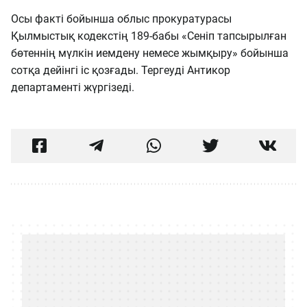
Осы факті бойынша облыс прокуратурасы
Қылмыстық кодекстің 189-бабы «Сеніп тапсырылған
бөтеннің мүлкін иемдену немесе жымқыру» бойынша
сотқа дейінгі іс қозғады. Тергеуді Антикор
департаменті жүргізеді.