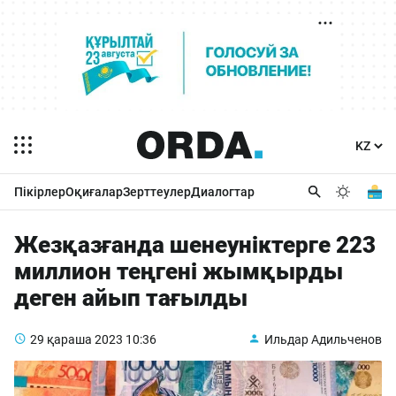
Пікірлер
Оқиғалар
Зерттеулер
Диалогтар
Жезқазғанда шенеуніктерге 223
миллион теңгені жымқырды
деген айып тағылды
29 қараша 2023
10:36
Ильдар Адильченов