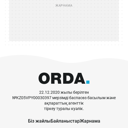
22.12.2020 жылы берілген
№KZ05VPY00030397 мерзімді баспасөз басылым және
ақпараттық агенттік
тіркеу туралы куәлік.
Біз жайлы
Байланыстар
Жарнама