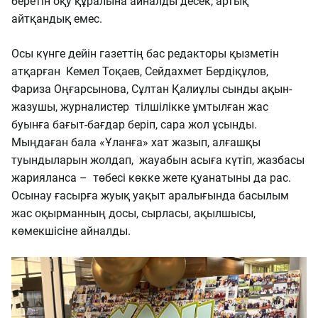
беретін оқу құралына айналды десек, артық
айтқандық емес.
Осы күнге дейін газеттің бас редакторы қызметін
атқарған Кемел Тоқаев, Сейдахмет Бердіқұлов,
Фариза Оңғарсынова, Сұлтан Қалиұлы сынды ақын-
жазушы, журналистер тілшілікке ұмтылған жас
буынға бағыт-бағдар беріп, сара жол ұсынды.
Мыңдаған бала «Ұланға» хат жазып, алғашқы
туындыларын жолдап, жауабын асыға күтіп, жазбасы
жарияланса – төбесі көкке жете қуанатыны да рас.
Осынау ғасырға жуық уақыт аралығында басылым
жас оқырманның досы, сырласы, ақылшысы,
көмекшісіне айналды.