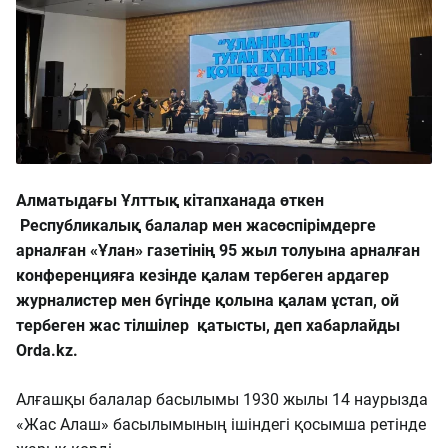
Алматыдағы Ұлттық кітапханада өткен
Республикалық балалар мен жасөспірімдерге
арналған «Ұлан» газетінің 95 жыл толуына арналған
конференцияға кезінде қалам тербеген ардагер
журналистер мен бүгінде қолына қалам ұстап, ой
тербеген жас тілшілер қатысты, деп хабарлайды
Orda.kz.
Алғашқы балалар басылымы 1930 жылы 14 наурызда
«Жас Алаш» басылымының ішіндегі қосымша ретінде