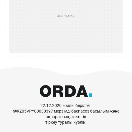
22.12.2020 жылы берілген
№KZ05VPY00030397 мерзімді баспасөз басылым және
ақпараттық агенттік
тіркеу туралы куәлік.