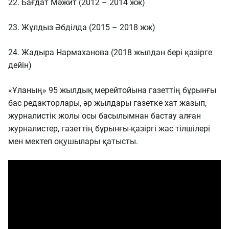
22. Бағдат Мәжит (2012 – 2014 жж)
23. Жұлдыз Әбділда (2015 – 2018 жж)
24. Жадыра Нармаханова (2018 жылдан бері қазірге
дейін)
«Ұланың» 95 жылдық мерейтойына газеттің бұрынғы
бас редакторлары, әр жылдары газетке хат жазып,
журналистік жолы осы басылымнан бастау алған
журналистер, газеттің бұрынғы-қазіргі жас тілшілері
мен мектеп оқушылары қатысты.