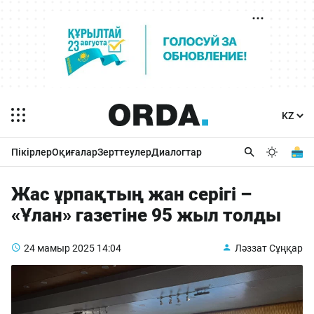
Пікірлер
Оқиғалар
Зерттеулер
Диалогтар
Жас ұрпақтың жан серігі –
«Ұлан» газетіне 95 жыл толды
24 мамыр 2025
14:04
Ләззат Сұңқар