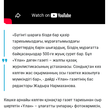
«Бүгінгі шараға бізде бар қазір
тарихымыздағы, мұрағатымыздағы
суреттердің бәрін шығардық. Біздің мұрағатта
байқасаңыздар 500-ге жуық сурет бар. Бұл
«Ұлан» деген газеті – жалпы қазақ
журнлистикасының ұстаханасы. Сондықтан кез
келген жас оқырманның осы газетке жазылуға
мүмкіндігі бар», - дейді «Ұлан» газетінің бас
редакторы Жадыра Нармаханова.
Кешке арнайы келген қонақтар газет тарихынан сыр
шертетін «Ұлан» – ұлағатты үнпарақ» фотокөрмесін,