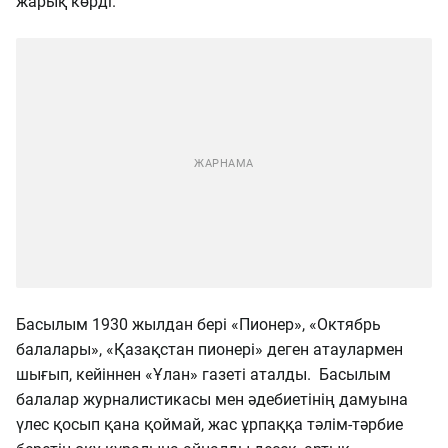
жарық көрді.
Басылым 1930 жылдан бері «Пионер», «Октябрь
балалары», «Қазақстан пионері» деген атаулармен
шығып, кейіннен «Ұлан» газеті аталды. Басылым
балалар журналистикасы мен әдебиетінің дамуына
үлес қосып қана қоймай, жас ұрпаққа тәлім-тәрбие