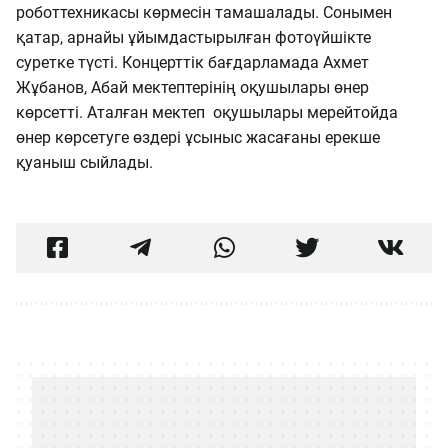
роботтехникасы көрмесін тамашалады. Сонымен
қатар, арнайы ұйымдастырылған фотоүйшікте
суретке түсті. Концерттік бағдарламада Ахмет
Жұбанов, Абай мектептерінің оқушылары өнер
көрсетті. Аталған мектеп оқушылары мерейтойда
өнер көрсетуге өздері ұсыныс жасағаны ерекше
қуаныш сыйлады.