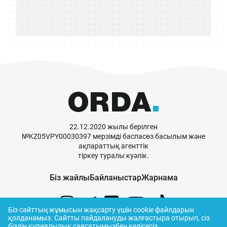
22.12.2020 жылы берілген
№KZ05VPY00030397 мерзімді баспасөз басылым және
ақпараттық агенттік
тіркеу туралы куәлік.
Біз жайлы
Байланыстар
Жарнама
Біз сайттың жұмысын жақсарту үшін cookie файлдарын
қолданамыз.
Сайтты пайдалануды жалғастыра отырып, сіз
біздің
құпиялылық саясатымызбен
келісесіз.