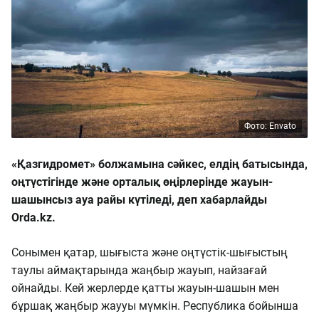
Фото: Envato
«Қазгидромет» болжамына сәйкес, елдің батысында,
оңтүстігінде және орталық өңірлерінде жауын-
шашынсыз ауа райы күтіледі, деп хабарлайды
Orda.kz.
Сонымен қатар, шығыста және оңтүстік-шығыстың
таулы аймақтарында жаңбыр жауып, найзағай
ойнайды. Кей жерлерде қатты жауын-шашын мен
бұршақ жаңбыр жаууы мүмкін. Республика бойынша