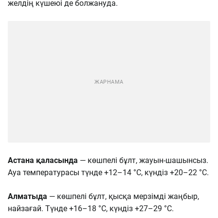
желдің күшеюі де болжануда.
Астана қаласында
— көшпелі бұлт, жауын-шашынсыз.
Ауа температурасы түнде +12–14 °C, күндіз +20–22 °C.
Алматыда
— көшпелі бұлт, қысқа мерзімді жаңбыр,
найзағай. Түнде +16–18 °C, күндіз +27–29 °C.