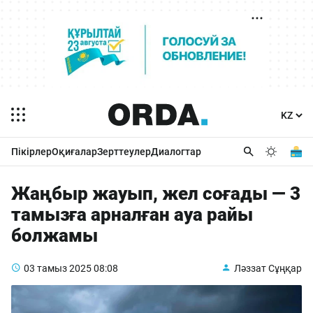
Пікірлер
Оқиғалар
Зерттеулер
Диалогтар
Жаңбыр жауып, жел соғады — 3
тамызға арналған ауа райы
болжамы
03 тамыз 2025
08:08
Ләззат Сұңқар