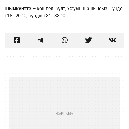
Шымкентте
— көшпелі бұлт, жауын-шашынсыз. Түнде
+18–20 °C, күндіз +31–33 °C.