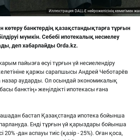
Иллюстрация DALL-E нейрожелісінің көмегімен жа
н көтеру банктердің қазақстандықтарға тұрғын
білдіруі мүмкін. Себебі ипотекалық несиелеу
ды, деп хабарлайды Orda.kz.
арым пайызға өсуі тұрғын үй несиелендіру
 келетініне қаржы сарапшысы Андрей Чеботарёв
да назар аударды. Ол осындай экономикалық
асы банктің» жеңілдікті ипотекасы ғана
рашадан бастап Қазақстанда ипотека бойынша
парлануда. Енді тұрғын үй қарыздары бойынша
0% -дан аспауы тиіс (қазір - 25%). Оған қоса,