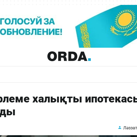
леме халықты ипотекас
рды
Ләззат