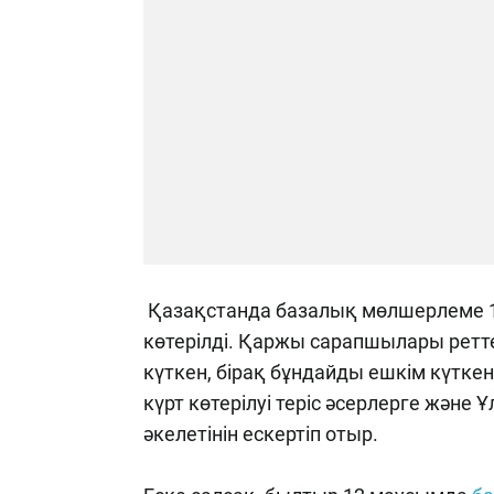
Қазақстанда базалық мөлшерлеме 10
көтерілді. Қаржы сарапшылары ретт
күткен, бірақ бұндайды ешкім күтк
күрт көтерілуі теріс әсерлерге және 
әкелетінін ескертіп отыр.