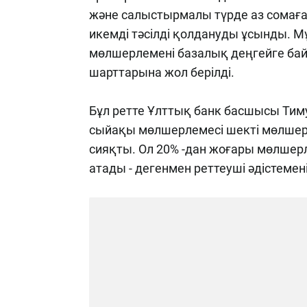
және салыстырмалы түрде аз сомаға
икемді тәсілді қолдануды ұсынды. М
мөлшерлемені базалық деңгейге ба
шарттарына жол берілді.
Бұл ретте Ұлттық банк басшысы Тим
сыйақы мөлшерлемесі шекті мөлшерл
сияқты. Ол 20% -дан жоғары мөлшер
атады - дегенмен реттеуші әдістеме