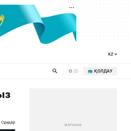
ҚОЛДАУ
ыз
 Сұңқар