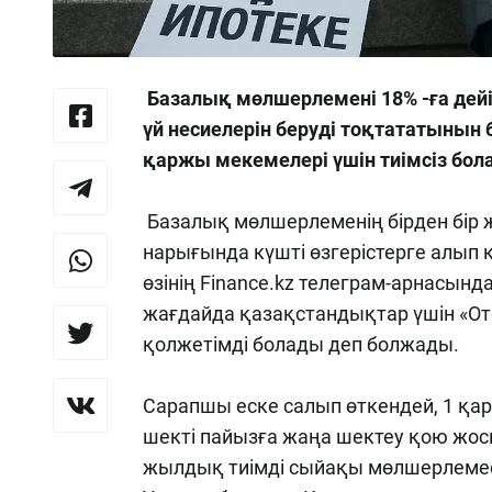
Базалық мөлшерлемені 18% -ға дейі
үй несиелерін беруді тоқтататынын 
қаржы мекемелері үшін тиімсіз бола
Базалық мөлшерлеменің бірден бір ж
нарығында күшті өзгерістерге алып
өзінің Finance.kz телеграм-арнасын
жағдайда қазақстандықтар үшін «Отб
қолжетімді болады деп болжады.
Сарапшы еске салып өткендей, 1 қа
шекті пайызға жаңа шектеу қою жос
жылдық тиімді сыйақы мөлшерлемесі 2