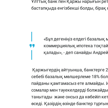
Ұлттық банк пен Қаржы нарығын ретт
бастапқыда енгізбекші болды, бірақ 
«Бұл дегеніңіз елдегі базалық
коммерциялық ипотека тоқтайды
қалады», - деп санайды Андрей
Қаржыгердің айтуынша, банктерге 20
себебі базалық мөлшерлеме 18% болғ
пайданы қамтамасыз ете алмайды. 
сомалар мен тәуекелдерді болжайды
танытады және онсыз да көбейіп кетк
өседі. Қазірдің өзінде банктер тұрғы