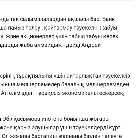
онда тек салымшылардың ақшасы бар. Банк
 пайыз төлеуі, қайтармау тәуекелін жабуы,
 және акционерлер үшін табыс табуы керек.
дарды жаба алмайды», - дейді Андрей
рінің тұрақтылығы үшін айтарлықтай тәуекелсіз
бойынша мөлшерлемелер базалық мөлшерлемеден
 Ал еліміздегі тұрақсыз экономиканы ескерсек,
 Әбілқасымова ипотека бойынша жоғары
және қарыз алушылар үшін тәуекелдерді күрт
 Ол жоғары бастапқы жарнаны бірден төлеуге