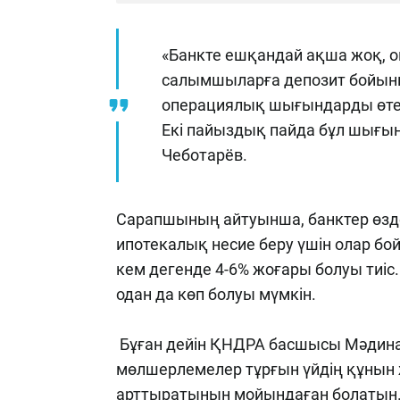
«Банкте ешқандай ақша жоқ, 
салымшыларға депозит бойынша
операциялық шығындарды өтеуі
Екі пайыздық пайда бұл шығын
Чеботарёв.
Сарапшының айтуынша, банктер өзде
ипотекалық несие беру үшін олар 
кем дегенде 4-6% жоғары болуы тиіс.
одан да көп болуы мүмкін.
Бұған дейін ҚНДРА басшысы Мәдина
мөлшерлемелер тұрғын үйдің құнын 
арттыратынын мойындаған болатын.