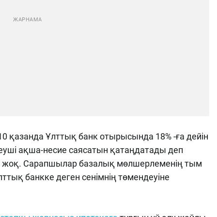
 қазанда Ұлттық банк отырысында 18% -ға дейін
еуші ақша-несие саясатын қатаңдатады деп
ен жоқ. Сарапшылар базалық мөлшерлеменің тым
Ұлттық банкке деген сенімнің төмендеуіне