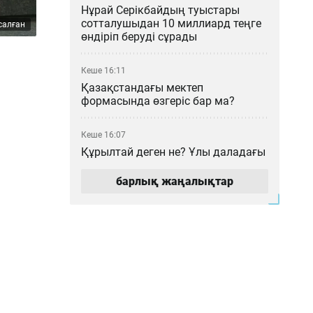
Нұрай Серікбайдың туыстары
сотталушыдан 10 миллиард теңге
салған
өндіріп беруді сұрады
Кеше 16:11
Қазақстандағы мектеп
формасында өзгеріс бар ма?
Кеше 16:07
Құрылтай деген не? Ұлы даладағы
билік кеңесі қалай қалыптасты?
барлық жаңалықтар
Кеше 15:00
Мемлекеттік грант иегерлері
анықталды: 2026–2027 оқу
жылының басты қорытындылары
Кеше 14:16
«МузАРТ» тобындағы Кенжебек
Жанәбілов ауруханаға түсті