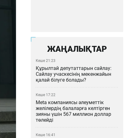
ЖАҢАЛЫҚТАР
Кеше 21:23
Құрылтай депутаттарын сайлау:
Сайлау учаскесінің мекенжайын
қалай білуге болады?
Кеше 17:22
Meta компаниясы әлеуметтік
желілердің балаларға келтірген
зияны үшін 567 миллион доллар
төлейді
Кеше 16:41