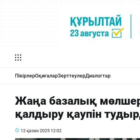
Пікірлер
Оқиғалар
Зерттеулер
Диалогтар
Жаңа базалық мөлшер
қалдыру қаупін туды
12 қазан 2025
12:02