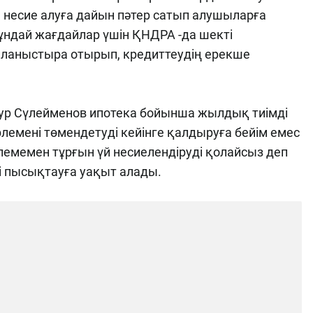
 несие алуға дайын пәтер сатып алушыларға
ұндай жағдайлар үшін ҚНДРА -да шекті
йланыстыра отырып, кредиттеудің ерекше
ур Сүлейменов ипотека бойынша жылдық тиімді
емені төмендетуді кейінге қалдыруға бейім емес
лемемен тұрғын үй несиелендіруді қолайсыз деп
ні пысықтауға уақыт алады.