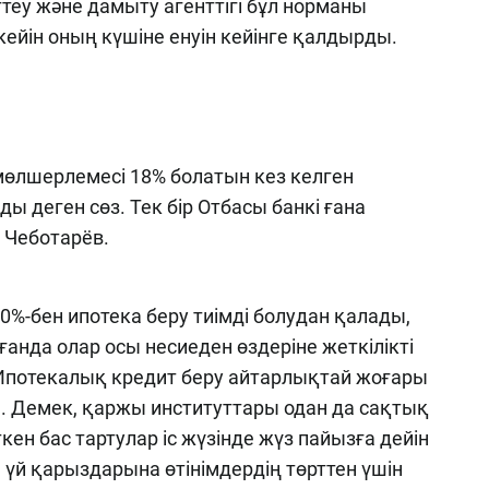
еу және дамыту агенттігі бұл норманы
кейін оның күшіне енуін кейінге қалдырды.
 мөлшерлемесі 18% болатын кез келген
 деген сөз. Тек бір Отбасы банкі ғана
 Чеботарёв.
%-бен ипотека беру тиімді болудан қалады,
анда олар осы несиеден өздеріне жеткілікті
Ипотекалық кредит беру айтарлықтай жоғары
. Демек, қаржы институттары одан да сақтық
ен бас тартулар іс жүзінде жүз пайызға дейін
н үй қарыздарына өтінімдердің төрттен үшін