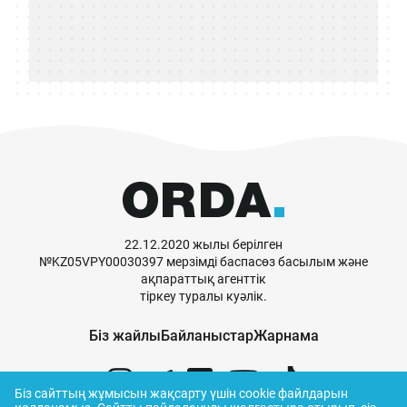
22.12.2020 жылы берілген
№KZ05VPY00030397 мерзімді баспасөз басылым және
ақпараттық агенттік
тіркеу туралы куәлік.
Біз жайлы
Байланыстар
Жарнама
Біз сайттың жұмысын жақсарту үшін cookie файлдарын