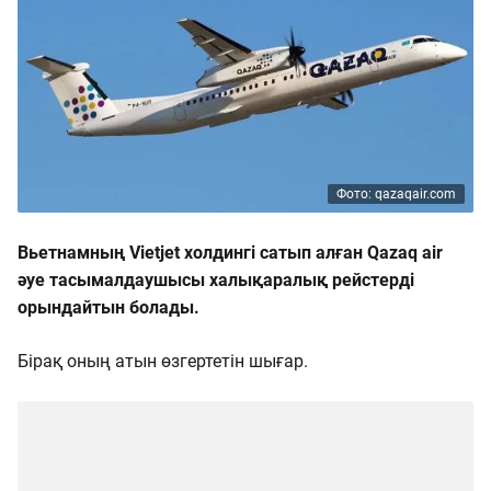
Фото: qazaqair.com
Вьетнамның Vietjet холдингі сатып алған Qazaq air
әуе тасымалдаушысы халықаралық рейстерді
орындайтын болады.
Бірақ оның атын өзгертетін шығар.