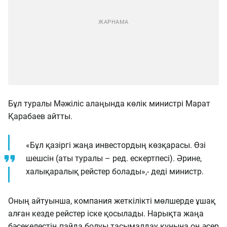
Бұл туралы Мәжіліс алаңында көлік министрі Марат
Қарабаев айтты.
«Бұл қазіргі жаңа инвестордың көзқарасы. Өзі
шешсін (аты туралы – ред. ескертпесі). Әрине,
халықаралық рейстер болады»,- деді министр.
Оның айтуынша, компания жеткілікті мөлшерде ұшақ
алған кезде рейстер іске қосылады. Нарықта жаңа
бәсекелестің пайда болуы тасымалдау құнына оң әсер