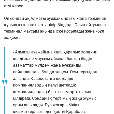
етуі керек.
Ол сондай-ақ Алматы әуежайындағы жаңа терминал
құрылысына қатысты пікір білдірді. Оның айтуынша,
терминал маусым айында іске қосылады және «бұл
жақсы».
«Алматы әуежайына халықаралық холдинг
келді және маусым айынан бастап біздің
азаматтар мүлдем жаңа әуежайды
пайдаланады. Бұл да жақсы. Осы тұрғыдан
алғанда, Қазақстанға шетелдік
компаниялардың келуі шетелдік
компаниялардың бізге сенім артатынын
білдіреді. Сондай-ақ төрт мың жаңа жұмыс
орны ашылады. Бұл жоғары білікті
қызметкерлер»,- деп қосты Қарабаев.