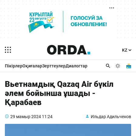
Пікірлер
Оқиғалар
Зерттеулер
Диалогтар
Вьетнамдық Qazaq Air бүкіл
әлем бойынша ұшады -
Қарабаев
29 мамыр 2024
11:24
Ильдар Адильченов