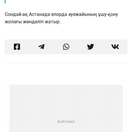
Сондай-ақ Астанада елорда әуежайының ұшу-қону
жолағы жөнделіп жатыр.