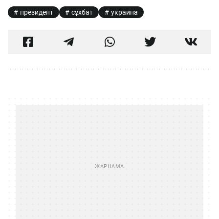
президент
сұхбат
украина