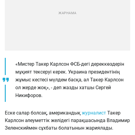
«Мистер Такер Карлсон ФСБ-дегі дереккөздерін
мұқият тексеруі керек. Украина президентінің
жұмыс кестесі мүлдем басқа, ал Такер Карлсон
ол жерде жоқ», - деп жазды хатшы Сергей
Никифоров.
Еске салар болсақ, американдық
журналист
Такер
Карлсон әлеуметтік желідегі парақшасында Владимир
Зеленскиймен сұхбаты болатынын жариялады.