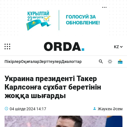
Пікірлер
Оқиғалар
Зерттеулер
Диалогтар
Украина президенті Такер
Карлсонға сұхбат беретінін
жоққа шығарды
04 шілде 2024
14:17
Жәукен Әсем