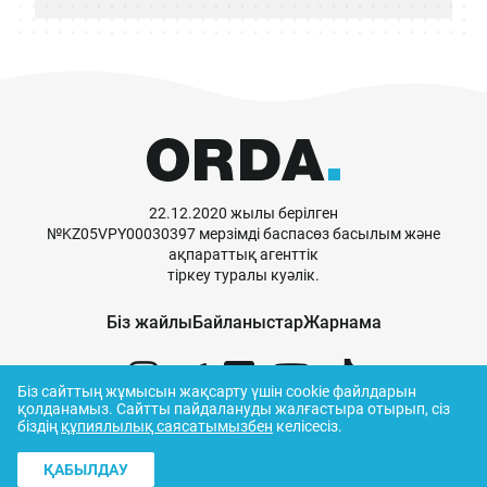
22.12.2020 жылы берілген
№KZ05VPY00030397 мерзімді баспасөз басылым және
ақпараттық агенттік
тіркеу туралы куәлік.
Біз жайлы
Байланыстар
Жарнама
Біз сайттың жұмысын жақсарту үшін cookie файлдарын
қолданамыз.
Сайтты пайдалануды жалғастыра отырып, сіз
біздің
құпиялылық саясатымызбен
келісесіз.
© ORDA,
2026
.
Пайдалану ережелері
ҚАБЫЛДАУ