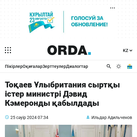
Пікірлер
Оқиғалар
Зерттеулер
Диалогтар
Тоқаев Ұлыбритания сыртқы
істер министрі Дэвид
Кэмеронды қабылдады
25 сәуір 2024
07:34
Ильдар Адильченов