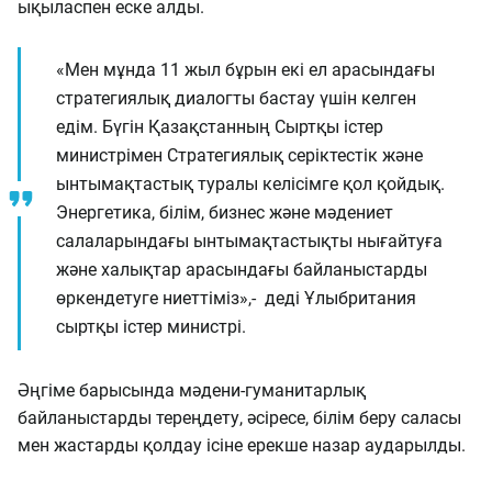
ықыласпен еске алды.
«Мен мұнда 11 жыл бұрын екі ел арасындағы
стратегиялық диалогты бастау үшін келген
едім. Бүгін Қазақстанның Сыртқы істер
министрімен Стратегиялық серіктестік және
ынтымақтастық туралы келісімге қол қойдық.
Энергетика, білім, бизнес және мәдениет
салаларындағы ынтымақтастықты нығайтуға
және халықтар арасындағы байланыстарды
өркендетуге ниеттіміз»,- деді Ұлыбритания
сыртқы істер министрі.
Әңгіме барысында мәдени-гуманитарлық
байланыстарды тереңдету, әсіресе, білім беру саласы
мен жастарды қолдау ісіне ерекше назар аударылды.