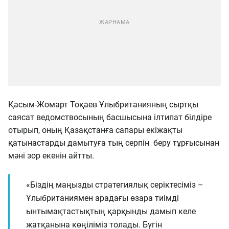
Қасым-Жомарт Тоқаев Ұлыбританияның сыртқы
саясат ведомствосының басшысына ілтипат білдіре
отырып, оның Қазақстанға сапары екіжақты
қатынастарды дамытуға тың серпін беру тұрғысынан
мәні зор екенін айтты.
«Біздің маңызды стратегиялық серіктесіміз –
Ұлыбританиямен арадағы өзара тиімді
ынтымақтастықтың қарқынды дамып келе
жатқанына көңіліміз толады. Бүгін