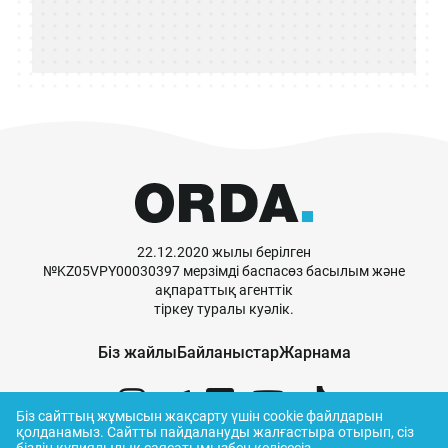
22.12.2020 жылы берілген
№KZ05VPY00030397 мерзімді баспасөз басылым және
ақпараттық агенттік
тіркеу туралы куәлік.
Біз жайлы
Байланыстар
Жарнама
Біз сайттың жұмысын жақсарту үшін cookie файлдарын
қолданамыз.
Сайтты пайдалануды жалғастыра отырып, сіз