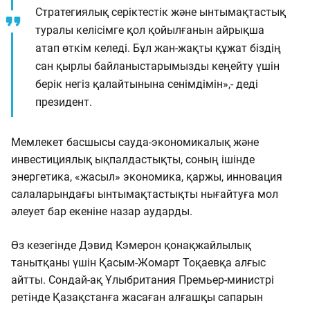
Стратегиялық серіктестік және ынтымақтастық
туралы келісімге қол қойылғанын айрықша
атап өткім келеді. Бұл жан-жақты құжат біздің
сан қырлы байланыстарымызды кеңейту үшін
берік негіз қалайтынына сенімдімін»,- деді
президент.
Мемлекет басшысы сауда-экономикалық және
инвестициялық ықпалдастықты, соның ішінде
энергетика, «жасыл» экономика, қаржы, инновация
салаларындағы ынтымақтастықты нығайтуға мол
әлеует бар екеніне назар аударды.
Өз кезегінде Дэвид Кэмерон қонақжайлылық
танытқаны үшін Қасым-Жомарт Тоқаевқа алғыс
айтты. Сондай-ақ Ұлыбритания Премьер-министрі
ретінде Қазақстанға жасаған алғашқы сапарын