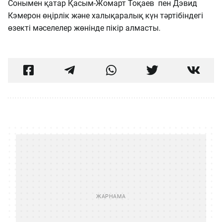
Сонымен қатар Қасым-Жомарт Тоқаев пен Дэвид
Кэмерон өңірлік және халықаралық күн тәртібіндегі
өзекті мәселелер жөнінде пікір алмасты.