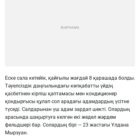
Еске сала кетейік, қайғылы жағдай 8 қарашада болды.
Тәуелсіздік даңғылындағы көпқабатты үйдің
қасбетінен кірпіш қаптамасы мен кондиционер
қондырғысы құлап сол арадағы адамдардың үсітне
түседі. Салдарынан үш адам зардап шекті. Олардың
арасында шақыртуға келген екі жедел жәрдем
фельдшері бар. Солардың бірі — 23 жастағы Ұлдана
Мырзуан.