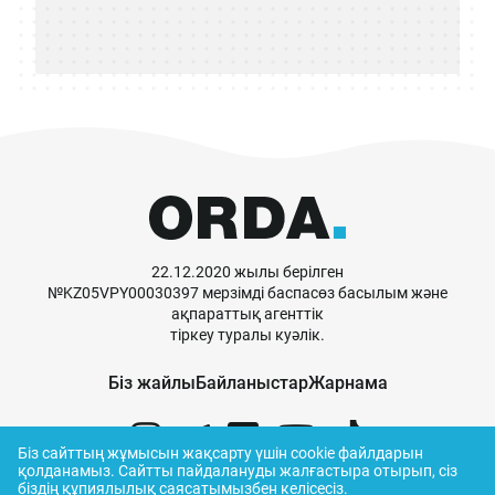
22.12.2020 жылы берілген
№KZ05VPY00030397 мерзімді баспасөз басылым және
ақпараттық агенттік
тіркеу туралы куәлік.
Біз жайлы
Байланыстар
Жарнама
Біз сайттың жұмысын жақсарту үшін cookie файлдарын
қолданамыз.
Сайтты пайдалануды жалғастыра отырып, сіз
біздің
құпиялылық саясатымызбен
келісесіз.