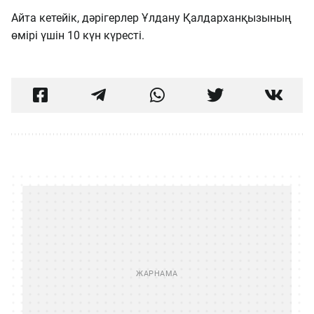
Айта кетейік, дәрігерлер Ұлдану Қалдарханқызының
өмірі үшін 10 күн күресті.