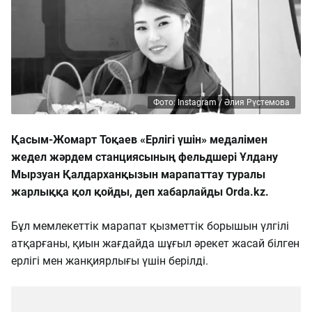
Фото: Instagram / Әлия Рүстемова
Қасым-Жомарт Тоқаев «Ерлігі үшін» медалімен
жедел жәрдем станциясының фельдшері Ұлдану
Мырзуан Қалдарханқызын марапаттау туралы
жарлыққа қол қойды, деп хабарлайды Orda.kz.
Бұл мемлекеттік марапат қызметтік борышын үлгілі
атқарғаны, қиын жағдайда шұғыл әрекет жасай білген
ерлігі мен жанқиярлығы үшін берілді.