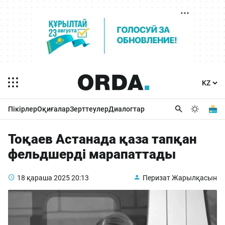
Пікірлер
Оқиғалар
Зерттеулер
Диалогтар
Тоқаев Астанада қаза тапқан
фельдшерді марапаттады
18 қараша 2025
20:13
Перизат Жарылқасын