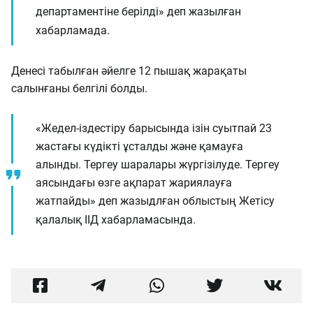
департаментіне берілді» деп жазылған
хабарламада.
Денесі табылған әйелге 12 пышақ жарақаты
салынғаны белгілі болды.
«Жедел-іздестіру барысында ізін суытпай 23
жастағы күдікті ұсталды және қамауға
алынды. Тергеу шаралары жүргізілуде. Тергеу
аясындағы өзге ақпарат жариялауға
жатпайды» деп жазыдлған облыстың Жетісу
қалалық ІІД хабарламасында.