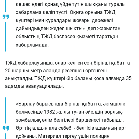
көшесіндегі қонақ үйде түтін шыққаны туралы
хабарлама келіп түсті. Оқиға орнына ТЖД
күштері мен құралдары жоғары дәрежелі
дайындықпен жедел шықты» деп жазылған
облыстың ТЖД баспасөз қызметі таратқан
хабарламада.
ТЖД хабарлауынша, олар келген соң бірінші қабатта
20 шаршы метр алаңда ресепшен өртенгені
анықталды. ТЖД күштері бір баланы қоса алғанда 35
адамды эвакуациялады.
«Барлау барысында бірінші қабатта, әкімшілік
бөлмесінде 1982 жылы туған әйелдің зорлық-
зомбылық өлім белгілері бар денесі табылды.
Өрттің алдын ала себебі - белгісіз адамның өрт
қойғаны. Материал тергеу үшін полиция