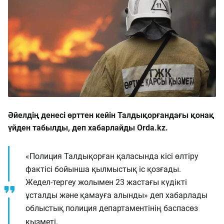
Әйелдің денесі өрттен кейін Талдықорғандағы қонақ
үйден табылды, деп хабарлайды Orda.kz.
«Полиция Талдықорған қаласында кісі өлтіру
фактісі бойынша қылмыстық іс қозғады.
Жедел-тергеу жолымен 23 жастағы күдікті
ұсталды және қамауға алынды» деп хабарлады
облыстық полиция департаментінің баспасөз
қызметі.