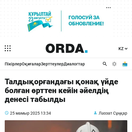
Пікірлер
Оқиғалар
Зерттеулер
Диалогтар
Талдықорғандағы қонақ үйде
болған өрттен кейін әйелдің
денесі табылды
25 мамыр 2025
13:34
Ләззат Сұңқар