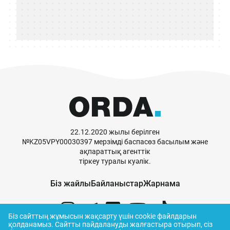
22.12.2020 жылы берілген
№KZ05VPY00030397 мерзімді баспасөз басылым және
ақпараттық агенттік
тіркеу туралы куәлік.
Біз жайлы
Байланыстар
Жарнама
Біз сайттың жұмысын жақсарту үшін cookie файлдарын
қолданамыз.
Сайтты пайдалануды жалғастыра отырып, сіз