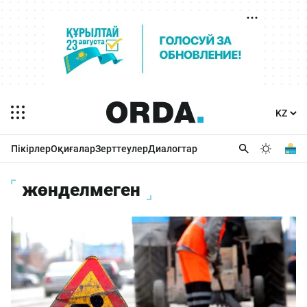
Пікірлер
Оқиғалар
Зерттеулер
Диалогтар
жөнделмеген