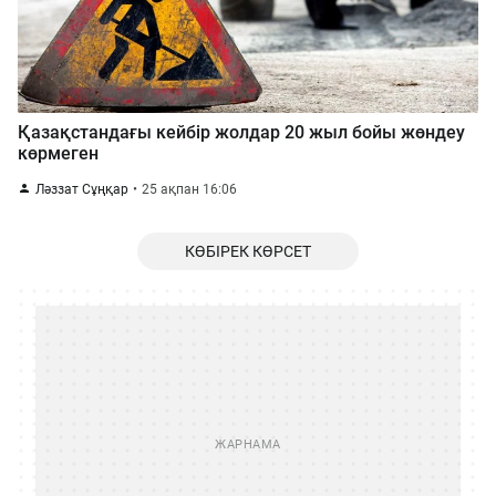
Қазақстандағы кейбір жолдар 20 жыл бойы жөндеу
көрмеген
Ләззат Сұңқар
25 ақпан 16:06
КӨБІРЕК КӨРСЕТ