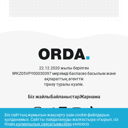
22.12.2020 жылы берілген
№KZ05VPY00030397 мерзімді баспасөз басылым және
ақпараттық агенттік
тіркеу туралы куәлік.
Біз жайлы
Байланыстар
Жарнама
Біз сайттың жұмысын жақсарту үшін cookie файлдарын
қолданамыз.
Сайтты пайдалануды жалғастыра отырып, сіз
біздің
құпиялылық саясатымызбен
келісесіз.