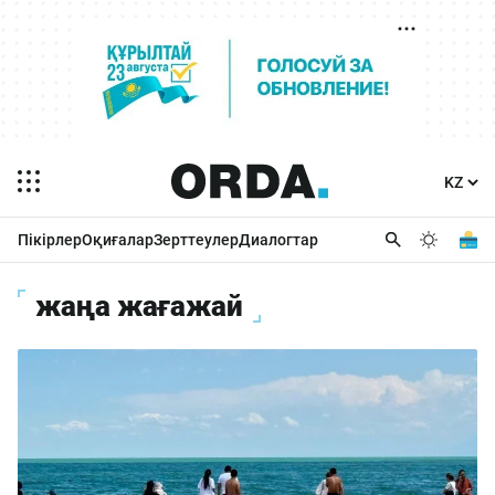
Пікірлер
Оқиғалар
Зерттеулер
Диалогтар
жаңа жағажай