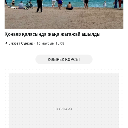
Қонаев қаласында жаңа жағажай ашылды
Ләззат Сұңқар
16 маусым 15:08
КӨБІРЕК КӨРСЕТ