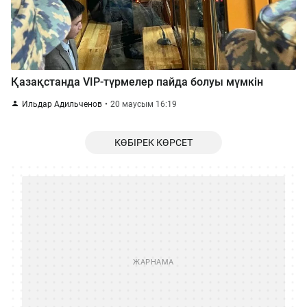
Қазақстанда VIP-түрмелер пайда болуы мүмкін
Ильдар Адильченов
20 маусым 16:19
КӨБІРЕК КӨРСЕТ