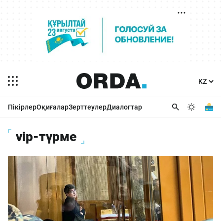
Пікірлер
Оқиғалар
Зерттеулер
Диалогтар
vip-түрме