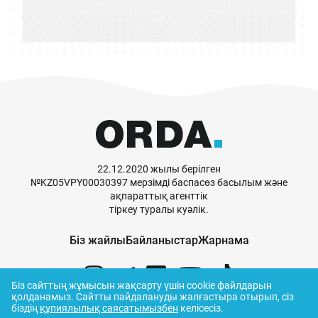
22.12.2020 жылы берілген
№KZ05VPY00030397 мерзімді баспасөз басылым және
ақпараттық агенттік
тіркеу туралы куәлік.
Біз жайлы
Байланыстар
Жарнама
Біз сайттың жұмысын жақсарту үшін cookie файлдарын
қолданамыз.
Сайтты пайдалануды жалғастыра отырып, сіз
біздің
құпиялылық саясатымызбен
келісесіз.