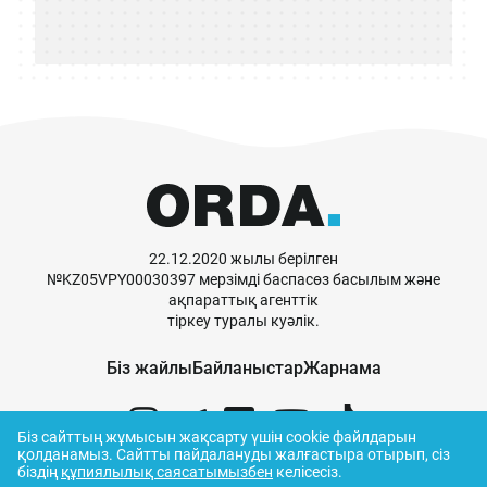
22.12.2020 жылы берілген
№KZ05VPY00030397 мерзімді баспасөз басылым және
ақпараттық агенттік
тіркеу туралы куәлік.
Біз жайлы
Байланыстар
Жарнама
Біз сайттың жұмысын жақсарту үшін cookie файлдарын
қолданамыз.
Сайтты пайдалануды жалғастыра отырып, сіз
біздің
құпиялылық саясатымызбен
келісесіз.