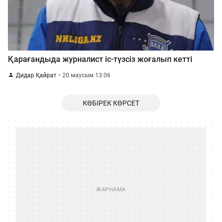
Қарағандыда журналист іс-түзсіз жоғалып кетті
Дидар Қайрат
20 маусым 13:06
КӨБІРЕК КӨРСЕТ