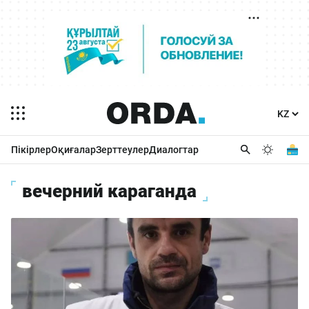
Пікірлер
Оқиғалар
Зерттеулер
Диалогтар
вечерний караганда