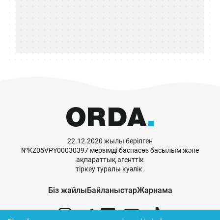
22.12.2020 жылы берілген
№KZ05VPY00030397 мерзімді баспасөз басылым және
ақпараттық агенттік
тіркеу туралы куәлік.
Біз жайлы
Байланыстар
Жарнама