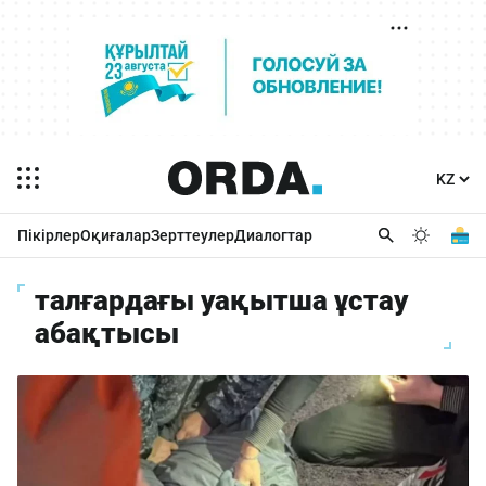
Пікірлер
Оқиғалар
Зерттеулер
Диалогтар
талғардағы уақытша ұстау
абақтысы