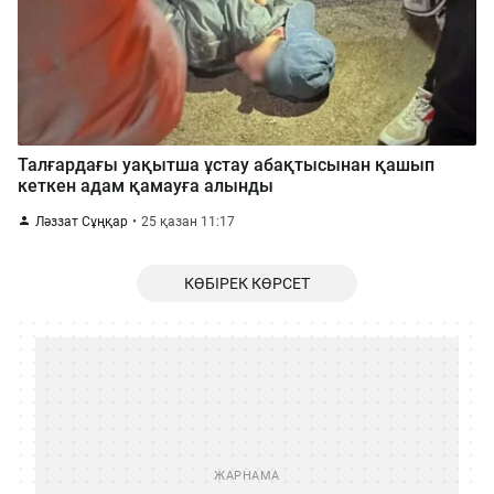
Талғардағы уақытша ұстау абақтысынан қашып
кеткен адам қамауға алынды
Ләззат Сұңқар
25 қазан 11:17
КӨБІРЕК КӨРСЕТ