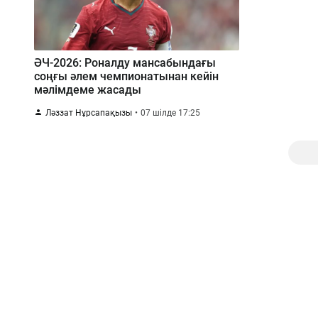
ӘЧ-2026: Роналду мансабындағы
соңғы әлем чемпионатынан кейін
мәлімдеме жасады
Ләззат Нұрсапақызы
07 шілде 17:25