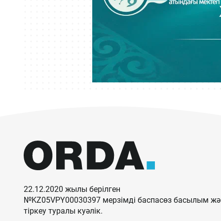
22.12.2020 жылы берілген
№KZ05VPY00030397 мерзімді баспасөз басылым жән
тіркеу туралы куәлік.