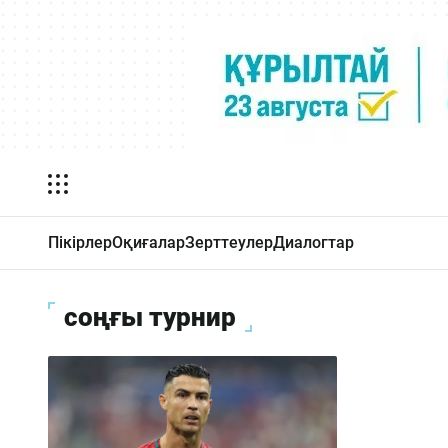
Пікірлер
Оқиғалар
Зерттеулер
Диалогтар
соңғы турнир