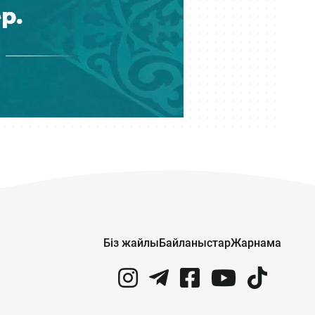
Бүгін 11:34
30 миллион теңгеге денесіне
жарнама салуды ұсынған Махмуд
Хикматовқа іздеу жарияланды
Бүгін 10:54
Бекболат Тілеухан: Қайрат
Сатыбалды президентке айтып,
мені депутаттыққа өткізді
Бүгін 10:19
Жағымпаздар «Отан» атауына
«Нұр» сөзін қосып, Назарбаевты
орға жықты – Бекболат Тілеухан
Біз жайлы
Байланыстар
Жарнама
Бүгін 09:12
Трамптың «Бейбітшілік кеңесі»
Газаға арналған алғашқы келісімді
әскери нысан салудан бастайды