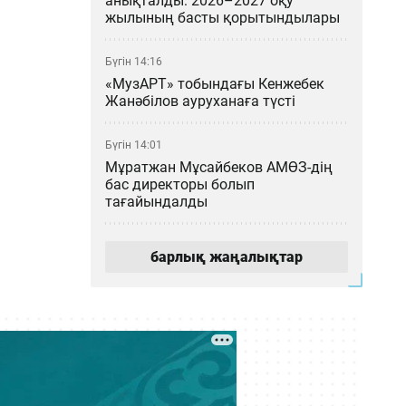
анықталды: 2026–2027 оқу
жылының басты қорытындылары
Бүгін 14:16
«МузАРТ» тобындағы Кенжебек
Жанәбілов ауруханаға түсті
Бүгін 14:01
Мұратжан Мұсайбеков АМӨЗ-дің
бас директоры болып
тағайындалды
Бүгін 13:00
барлық жаңалықтар
Қазақстан футбол құрамасының
жаңа бапкері кім?
Бүгін 12:14
Астанада сынақтан өткен
әуетаксидің алғашқы жолаушысы
— министр