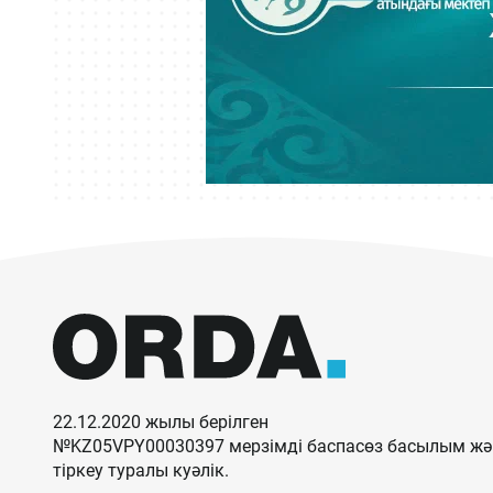
22.12.2020 жылы берілген
№KZ05VPY00030397 мерзімді баспасөз басылым жән
тіркеу туралы куәлік.