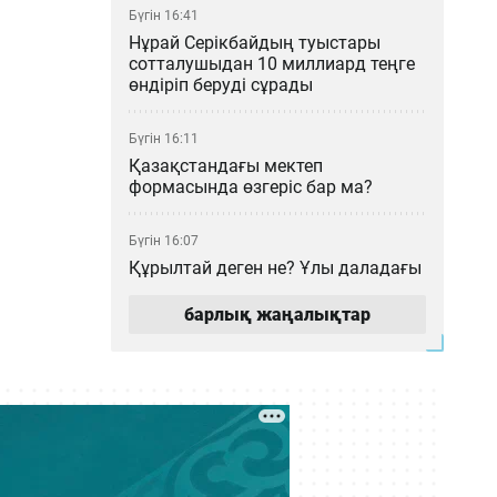
Бүгін 16:41
Нұрай Серікбайдың туыстары
сотталушыдан 10 миллиард теңге
өндіріп беруді сұрады
Бүгін 16:11
Қазақстандағы мектеп
формасында өзгеріс бар ма?
Бүгін 16:07
Құрылтай деген не? Ұлы даладағы
билік кеңесі қалай қалыптасты?
барлық жаңалықтар
Бүгін 15:00
Мемлекеттік грант иегерлері
анықталды: 2026–2027 оқу
жылының басты қорытындылары
Бүгін 14:16
«МузАРТ» тобындағы Кенжебек