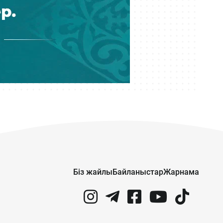
Жанәбілов ауруханаға түсті
Бүгін 14:01
Мұратжан Мұсайбеков АМӨЗ-дің
бас директоры болып
тағайындалды
Бүгін 13:00
Қазақстан футбол құрамасының
жаңа бапкері кім?
Бүгін 12:14
Астанада сынақтан өткен
әуетаксидің алғашқы жолаушысы
— министр
Біз жайлы
Байланыстар
Жарнама
Бүгін 11:34
30 миллион теңгеге денесіне
жарнама салуды ұсынған Махмуд
Хикматовқа іздеу жарияланды