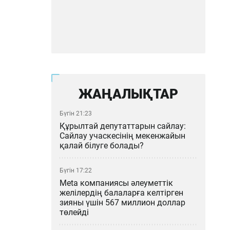
ЖАҢАЛЫҚТАР
Бүгін 21:23
Құрылтай депутаттарын сайлау:
Сайлау учаскесінің мекенжайын
қалай білуге болады?
Бүгін 17:22
Meta компаниясы әлеуметтік
желілердің балаларға келтірген
зияны үшін 567 миллион доллар
төлейді