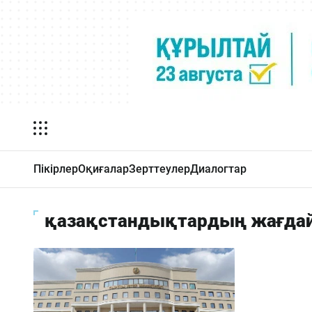
Пікірлер
Оқиғалар
Зерттеулер
Диалогтар
қазақстандықтардың жағда