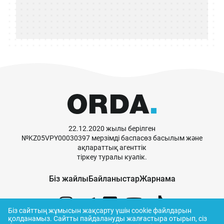
22.12.2020 жылы берілген
№KZ05VPY00030397 мерзімді баспасөз басылым және
ақпараттық агенттік
тіркеу туралы куәлік.
Біз жайлы
Байланыстар
Жарнама
Біз сайттың жұмысын жақсарту үшін cookie файлдарын
қолданамыз.
Сайтты пайдалануды жалғастыра отырып, сіз