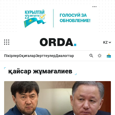
Пікірлер
Оқиғалар
Зерттеулер
Диалогтар
қайсар жұмағалиев