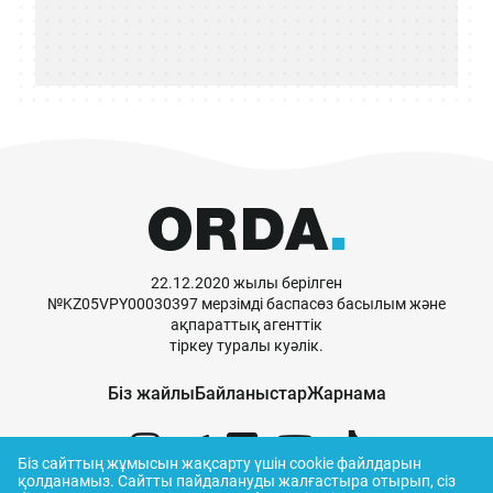
22.12.2020 жылы берілген
№KZ05VPY00030397 мерзімді баспасөз басылым және
ақпараттық агенттік
тіркеу туралы куәлік.
Біз жайлы
Байланыстар
Жарнама
Біз сайттың жұмысын жақсарту үшін cookie файлдарын
қолданамыз.
Сайтты пайдалануды жалғастыра отырып, сіз