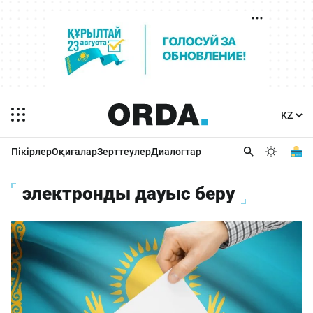
Пікірлер
Оқиғалар
Зерттеулер
Диалогтар
электронды дауыс беру