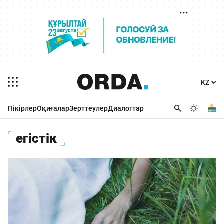
Пікірлер
Оқиғалар
Зерттеулер
Диалогтар
егістік