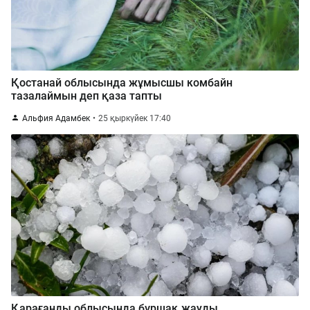
Қостанай облысында жұмысшы комбайн
тазалаймын деп қаза тапты
Альфия Адамбек
25 қыркүйек 17:40
Қарағанды ​​облысында бұршақ жауды