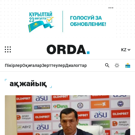
Пікірлер
Оқиғалар
Зерттеулер
Диалогтар
ақжайық