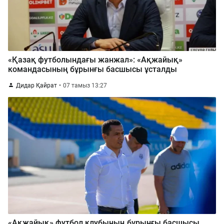
«Қазақ футболындағы жанжал»: «Ақжайық»
командасының бұрынғы басшысы ұсталды
Дидар Қайрат
07 тамыз 13:27
«Ақжайық» футбол клубының бұрынғы басшысы