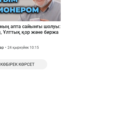
ның апта сайынғы шолуы:
, Ұлттық қор және биржа
қар
24 қыркүйек 10:15
КӨБІРЕК КӨРСЕТ