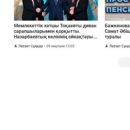
Мемлекеттік хатшы Тоқаевты диван
Бажкенова
сарапшыларымен қорқытты.
Самат Әбіш
Назарбаевтың келінінің ойнақтауы.
туралы
Жұман ісін қайта қарау.
Ләззат Сұңқар
09 маусым 13:05
Ләззат Сұң