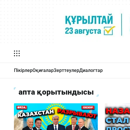
Пікірлер
Оқиғалар
Зерттеулер
Диалогтар
апта қорытындысы