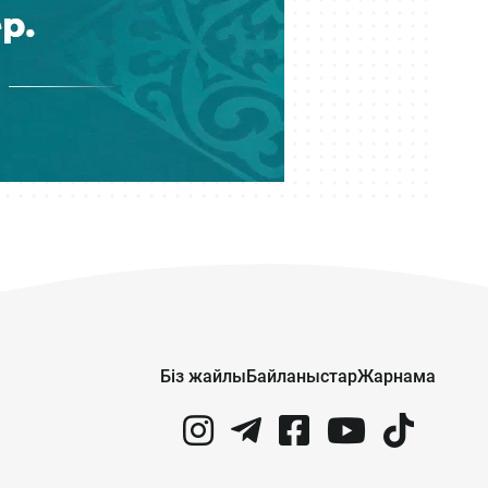
сұғар едім» деген пікір жазған
адам анықталып, хаттама
толтырылды
Кеше 11:39
«Байден ұқсап құлап қалмасын»:
Невададағы Трамптың әзілі мемге
айналды
Кеше 11:22
100 миллион теңгеден астам ақша
иемденген күдікті Грузиядан
Қазақстанға экстрадицияланды
Кеше 11:21
Біз жайлы
Байланыстар
Жарнама
Димаштың түрік тіліндегі жаңа әні
iTunes хит-парадтарында бірінші
орында тұр
Кеше 10:37