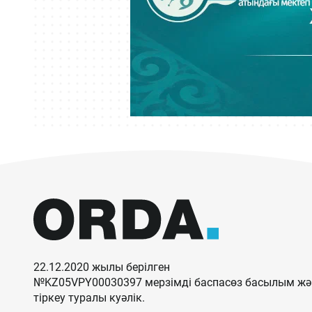
22.12.2020 жылы берілген
№KZ05VPY00030397 мерзімді баспасөз басылым жән
тіркеу туралы куәлік.