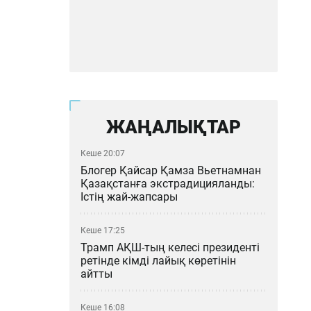
ЖАҢАЛЫҚТАР
Кеше 20:07
Блогер Қайсар Қамза Вьетнамнан
Қазақстанға экстрадицияланды:
Істің жай-жапсары
Кеше 17:25
Трамп АҚШ-тың келесі президенті
ретінде кімді лайық көретінін
айтты
Кеше 16:08