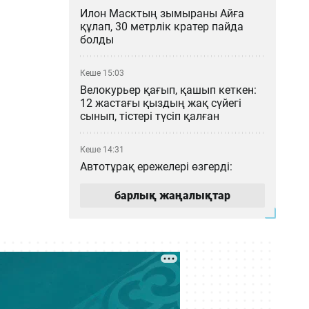
Илон Масктың зымыраны Айға
құлап, 30 метрлік кратер пайда
болды
Кеше 15:03
Велокурьер қағып, қашып кеткен:
12 жастағы қыздың жақ сүйегі
сынып, тістері түсіп қалған
Кеше 14:31
Автотұрақ ережелері өзгерді:
Алматыда тұратын көлік иесі нені
білуі қажет?
барлық жаңалықтар
Кеше 13:12
Чемпиондар лигасы: «Түркістан
Арена» тарихи матчқа дайын ба?
Кеше 12:23
Нұрайға қатысты «72 рет пышақ