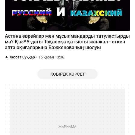
Астана еврейлер мен мұсылмандарды татуластырды
ма? ҚазҰУ-дағы Тоқаевқа қатысты жанжал - өткен
апта оқиғаларына Бажкенованың шолуы
Ләззат Сұңқар
15 қазан 13:36
КӨБІРЕК КӨРСЕТ