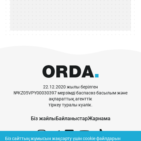
22.12.2020 жылы берілген
№KZ05VPY00030397 мерзімді баспасөз басылым және
ақпараттық агенттік
тіркеу туралы куәлік.
Біз жайлы
Байланыстар
Жарнама
Біз сайттың жұмысын жақсарту үшін cookie файлдарын