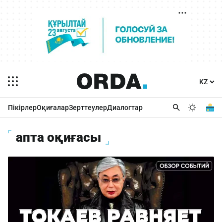
Пікірлер
Оқиғалар
Зерттеулер
Диалогтар
апта оқиғасы