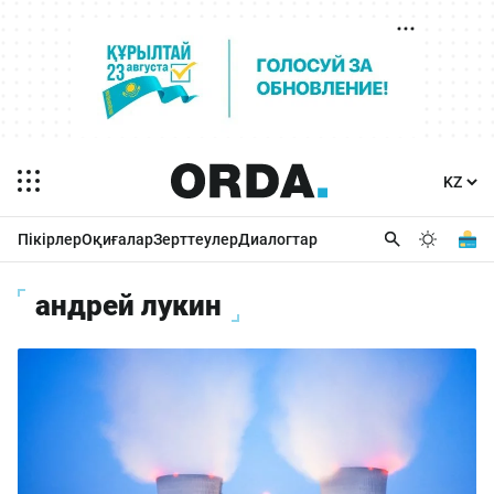
Пікірлер
Оқиғалар
Зерттеулер
Диалогтар
андрей лукин