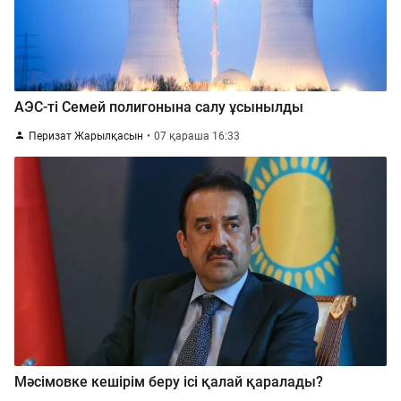
АЭС-ті Семей полигонына салу ұсынылды
Перизат Жарылқасын
07 қараша 16:33
Мәсімовке кешірім беру ісі қалай қаралады?