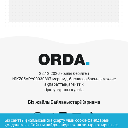
22.12.2020 жылы берілген
№KZ05VPY00030397 мерзімді баспасөз басылым және
ақпараттық агенттік
тіркеу туралы куәлік.
Біз жайлы
Байланыстар
Жарнама
Біз сайттың жұмысын жақсарту үшін cookie файлдарын
қолданамыз.
Сайтты пайдалануды жалғастыра отырып, сіз