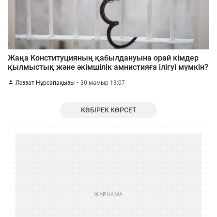
Жаңа Конституцияның қабылдануына орай кімдер
қылмыстық және әкімшілік амнистияға ілігуі мүмкін?
Ләззат Нұрсапақызы
30 мамыр 13:07
КӨБІРЕК КӨРСЕТ