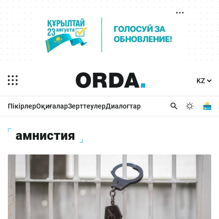
Пікірлер
Оқиғалар
Зерттеулер
Диалогтар
амнистия