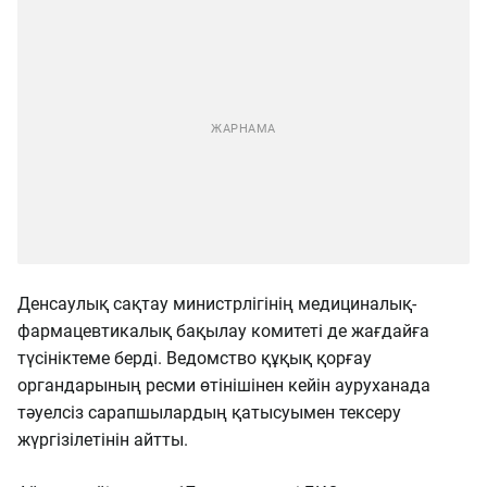
Денсаулық сақтау министрлігінің медициналық-
фармацевтикалық бақылау комитеті де жағдайға
түсініктеме берді. Ведомство құқық қорғау
органдарының ресми өтінішінен кейін ауруханада
тәуелсіз сарапшылардың қатысуымен тексеру
жүргізілетінін айтты.