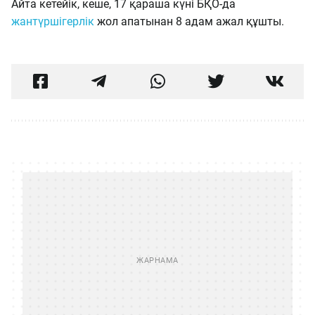
Айта кетейік, кеше, 17 қараша күні БҚО-да
жантүршігерлік
жол апатынан 8 адам ажал құшты.