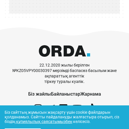
22.12.2020 жылы берілген
№KZ05VPY00030397 мерзімді баспасөз басылым және
ақпараттық агенттік
тіркеу туралы куәлік.
Біз жайлы
Байланыстар
Жарнама
Біз сайттың жұмысын жақсарту үшін cookie файлдарын
қолданамыз.
Сайтты пайдалануды жалғастыра отырып, сіз
біздің
құпиялылық саясатымызбен
келісесіз.