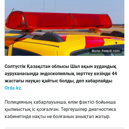
Фото: freepik.com
Солтүстік Қазақстан облысы Шал ақын аудандық
ауруханасында эндоскопиялық зерттеу кезінде 44
жастағы науқас қайтыс болды, деп хабарлайды
Orda.kz.
Полицияның хабарлауынша, өлім фактісі бойынша
қылмыстық іс қозғалған. Тергеушілер диагностика
кабинетінде нақты не болғанын анықтап жатыр.