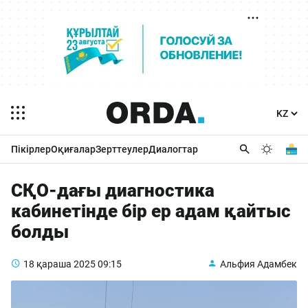
Пікірлер
Оқиғалар
Зерттеулер
Диалогтар
СҚО-дағы диагностика
кабинетінде бір ер адам қайтыс
болды
18 қараша 2025
09:15
Альфия Адамбек