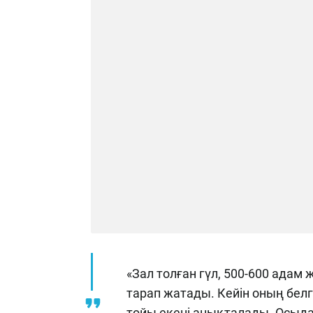
«Зал толған гүл, 500-600 ада
тарап жатады. Кейін оның белг
тойы екені анықталады. Осыда