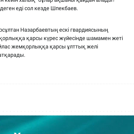
деген еді сол кезде Шпекбаев.
ұрсұлтан Назарбаевтың ескі гвардиясының
қорлыққа қарсы күрес жүйесінде шамамен жеті
байлас жемқорлыққа қарсы ұлттық желі
атқарады.