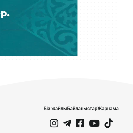
Кеше 08:18
Екі миллиард теңге несие
алаяқтығы: ҰҚТ-ның 20-дан астам
мүшесі сотталды
Біз жайлы
Байланыстар
Жарнама