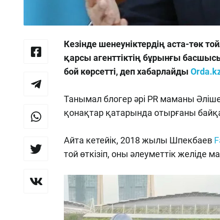
Кезінде шенеуніктердің аста-төк 
қарсы агенттіктің бұрынғы басшыс
бой көрсетті, деп хабарлайды
Orda.k
Танымал блогер әрі PR маманы Әліш
қонақтар қатарында отырғаны байқ
Айта кетейік, 2018 жылы Шпекбаев
F
той өткізіп, оны әлеуметтік желіде ма