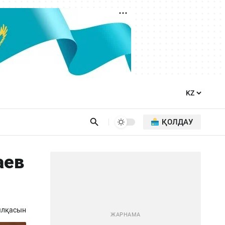
ҚОЛДАУ
аев
ылқасын