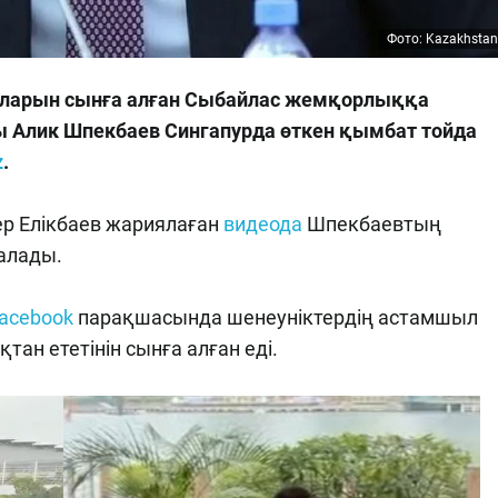
Фото: Kazakhstan
тойларын сынға алған Сыбайлас жемқорлыққа
ы Алик Шпекбаев Сингапурда өткен қымбат тойда
z
.
ер Елікбаев жариялаған
видеода
Шпекбаевтың
алады.
acebook
парақшасында шенеуніктердің астамшыл
қтан ететінін сынға алған еді.