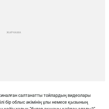
м жиналған салтанатты тойлардың видеолары
ілі бір облыс әкімінің ұлы немесе қызының
н кейін халық “бұлар ақшаны қайдан алады?”