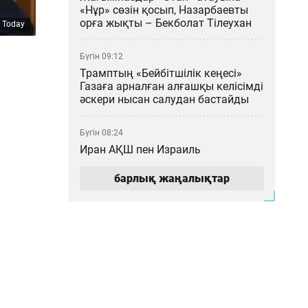
«Нұр» сөзін қосып, Назарбаевты
орға жықты – Бекболат Тілеухан
 Today
Бүгін 09:12
Трамптың «Бейбітшілік кеңесі»
Газаға арналған алғашқы келісімді
әскери нысан салудан бастайды
Бүгін 08:24
Иран АҚШ пен Израиль
кемелерінің Ормуз бұғазы арқылы
өтуіне тыйым салмақшы
барлық жаңалықтар
Кеше 20:07
Блогер Қайсар Қамза Вьетнамнан
Қазақстанға экстрадицияланды:
Істің жай-жапсары
Кеше 17:25
Трамп АҚШ-тың келесі президенті