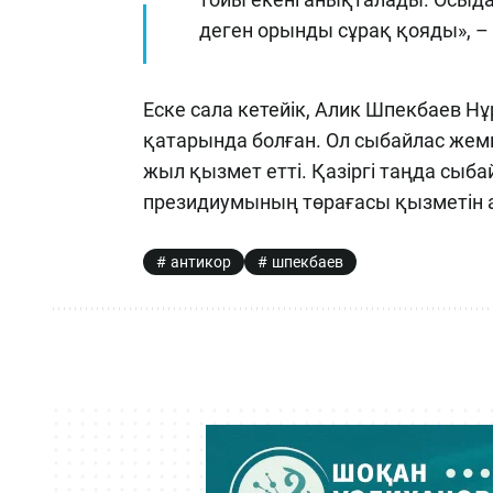
деген орынды сұрақ қояды», – 
Еске сала кетейік, Алик Шпекбаев Н
қатарында болған. Ол сыбайлас жем
жыл қызмет етті. Қазіргі таңда сы
президиумының төрағасы қызметін 
антикор
шпекбаев