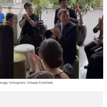
кадр/ instagram/ Әлішер Елікбаев