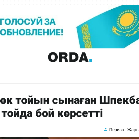
төк тойын сынаған Шпекб
тойда бой көрсетті
Перизат Жар