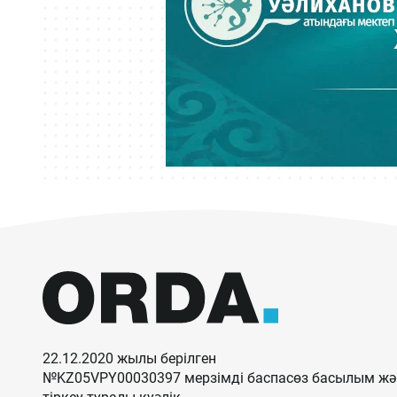
22.12.2020 жылы берілген
№KZ05VPY00030397 мерзімді баспасөз басылым жән