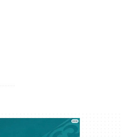
iTunes хит-парадтарында бірінші
орында тұр
Кеше 10:37
Бишімбаевтың анасы бұрынғы
келінінен 25 млн теңге өндіріп
алмақ
Кеше 10:20
Медициналық сақтандыру
бойынша 4,5 млрд теңгеге қатысты
заңбұзушылық сотқа жолданды
Кеше 09:21
Еліміздің мектептерінде жасанды
интеллект қалай оқытылады?
Кеше 09:04
Иран мен Оман Ормуз бұғазы
арқылы өтетін кемелерді бақылау
туралы келісімге келді