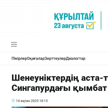
Пікірлер
Оқиғалар
Зерттеулер
Диалогтар
Шенеуніктердің аста-
Сингапурдағы қымбат 
14 ақпан 2025
18:15