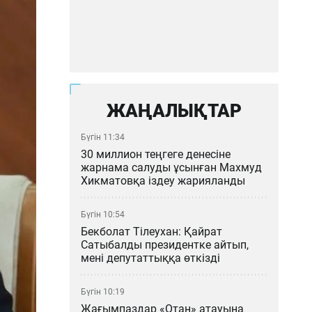
ЖАҢАЛЫҚТАР
Бүгін 11:34
30 миллион теңгеге денесіне
жарнама салуды ұсынған Махмуд
Хикматовқа іздеу жарияланды
Бүгін 10:54
Бекболат Тілеухан: Қайрат
Сатыбалды президентке айтып,
мені депутаттыққа өткізді
Бүгін 10:19
Жағымпаздар «Отан» атауына