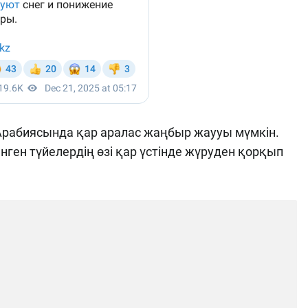
Арабиясында қар аралас жаңбыр жаууы мүмкін.
енген түйелердің өзі қар үстінде жүруден қорқып