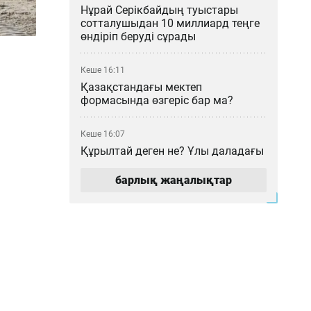
Нұрай Серікбайдың туыстары
сотталушыдан 10 миллиард теңге
өндіріп беруді сұрады
Кеше 16:11
Қазақстандағы мектеп
формасында өзгеріс бар ма?
Кеше 16:07
Құрылтай деген не? Ұлы даладағы
билік кеңесі қалай қалыптасты?
барлық жаңалықтар
Кеше 15:00
Мемлекеттік грант иегерлері
анықталды: 2026–2027 оқу
жылының басты қорытындылары
Кеше 14:16
«МузАРТ» тобындағы Кенжебек
Жанәбілов ауруханаға түсті