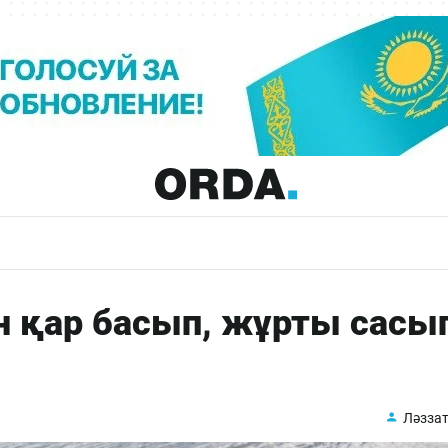
н қар басып, жұрты сасы
Ләззат