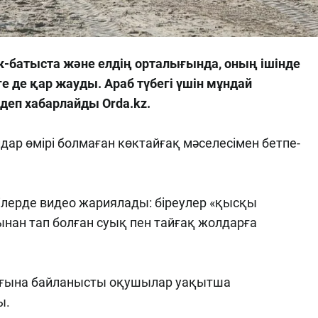
тік-батыста және елдің орталығында, оның ішінде
ге де қар жауды. Араб түбегі үшін мұндай
 деп хабарлайды Orda.kz.
дар өмірі болмаған көктайғақ мәселесімен бетпе-
лілерде видео жариялады: біреулер «қысқы
тынан тап болған суық пен тайғақ жолдарға
ығына байланысты оқушылар уақытша
ы.