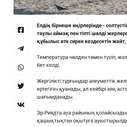
Елдің бірнеше өңірлерінде - солтүс
таулы аймақ пен тіпті шөлді жерлер
құбылыс өте сирек кездесетін жайт,
Температура нөлден төмен түсіп, жол
бет келді.
Жергілікті тұрғындар әлеуметтік же
ертегіге» қуанады, ал кейбірі аяқ ас
шағымданады.
Эр-Риядта ауа райының қолайсызд
қашықтықтан оқытуға ауыстырылд