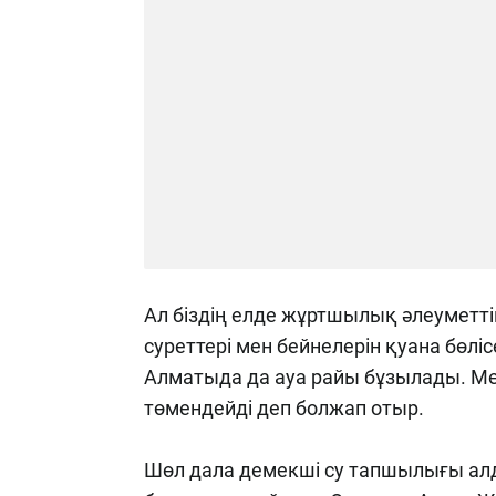
Ал біздің елде жұртшылық әлеуметт
суреттері мен бейнелерін қуана бөлі
Алматыда да ауа райы бұзылады. Ме
төмендейді деп болжап отыр.
Шөл дала демекші су тапшылығы алда