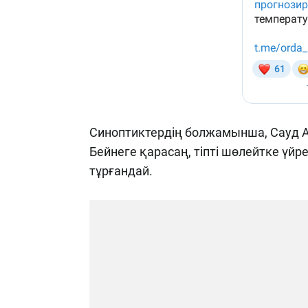
Синоптиктердің болжамынша, Сауд 
Бейнеге қарасаң, тіпті шөлейтке үйр
тұрғандай.