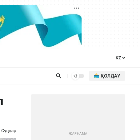
ҚОЛДАУ
п
 Сұңқар