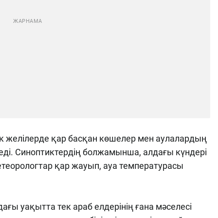
ік желілерде қар басқан көшелер мен аулалардың
седі. Синоптиктердің болжамынша, алдағы күндері
теорологтар қар жауып, ауа температурасы
ғы уақытта тек араб елдерінің ғана мәселесі