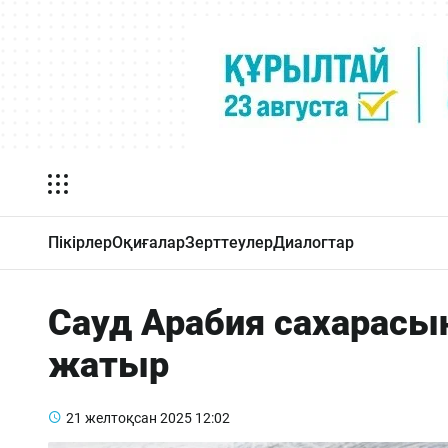
Пікірлер
Оқиғалар
Зерттеулер
Диалогтар
Сауд Арабия сахарасы
жатыр
21 желтоқсан 2025
12:02