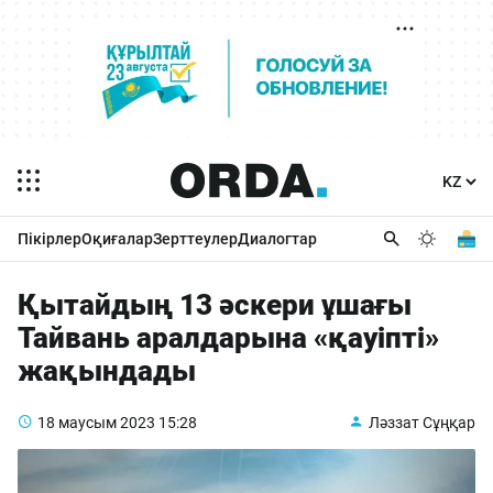
Пікірлер
Оқиғалар
Зерттеулер
Диалогтар
Қытайдың 13 әскери ұшағы
Тайвань аралдарына «қауіпті»
жақындады
18 маусым 2023
15:28
Ләззат Сұңқар