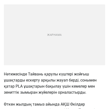
Нәтижесінде Тайвань қарулы күштері жойғыш
ұшақтарды ескерту арқылы жауап берді, сонымен
қатар PLA ұшақтарын бақылау үшін кемелер мен
зениттік зымыран жүйелерін орналастырды.
Өткен жылдың тамыз айында АҚШ Өкілдер