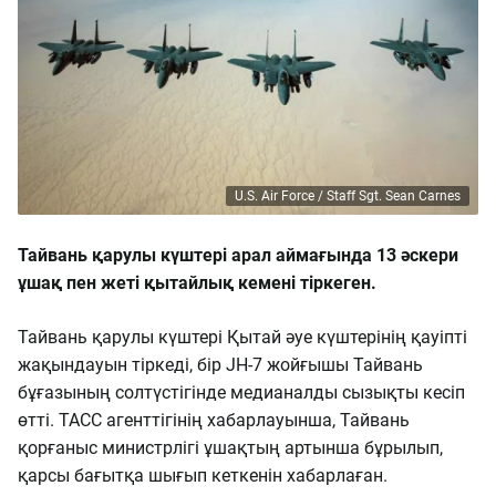
U.S. Air Force / Staff Sgt. Sean Carnes
Тайвань қарулы күштері арал аймағында 13 әскери
ұшақ пен жеті қытайлық кемені тіркеген.
Тайвань қарулы күштері Қытай әуе күштерінің қауіпті
жақындауын тіркеді, бір JH-7 жойғышы Тайвань
бұғазының солтүстігінде медианалды сызықты кесіп
өтті. ТАСС агенттігінің хабарлауынша, Тайвань
қорғаныс министрлігі ұшақтың артынша бұрылып,
қарсы бағытқа шығып кеткенін хабарлаған.