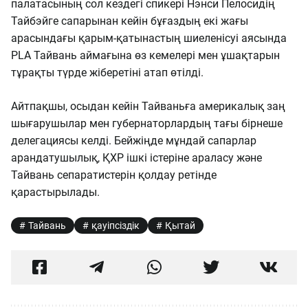
палатасының сол кездегі спикері Нэнси Пелосидің
Тайбэйге сапарынан кейін бұғаздың екі жағы
арасындағы қарым-қатынастың шиеленісуі аясында
PLA Тайвань аймағына өз кемелері мен ұшақтарын
тұрақты түрде жіберетіні атап өтілді.
Айтпақшы, осыдан кейін Тайваньға америкалық заң
шығарушылар мен губернаторлардың тағы бірнеше
делегациясы келді. Бейжіңде мұндай сапарлар
арандатушылық, ҚХР ішкі істеріне араласу және
Тайвань сепаратистерін қолдау ретінде
қарастырылады.
Тайвань
қауіпсіздік
Қытай