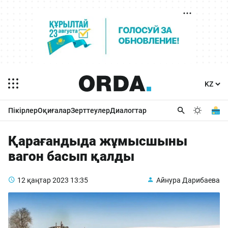
Пікірлер
Оқиғалар
Зерттеулер
Диалогтар
Қарағандыда жұмысшыны
вагон басып қалды
12 қаңтар 2023
13:35
Айнура Дарибаева