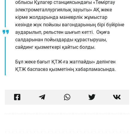
облысы Құлагер станциясындағы «Теміртау
электрометаллургиялық зауыты» АҚ жеке
кірме жолдарында маневрлік жұмыстар
кезінде жүк пойызы вагондарының бірі бүйіріне
аударылып, рельстен шығып кетті. Оқиға
салдарынан пойыздарды құрастырушы,
сайдинг қызметкері қайтыс болды.
Бұл жеке бағыт ҚТЖ-ға жатпайды» делінген
ҚТЖ баспасөз қызметінің хабарламасында.