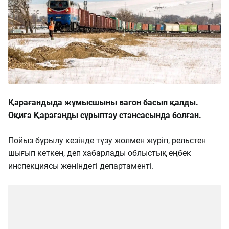
Қарағандыда жұмысшыны вагон басып қалды.
Оқиға Қарағанды ​​сұрыптау стансасында болған.
Пойыз бұрылу кезінде түзу жолмен жүріп, рельстен
шығып кеткен, деп хабарлады облыстық еңбек
инспекциясы жөніндегі департаменті.