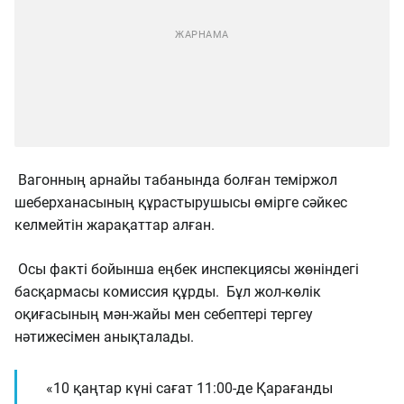
Вагонның арнайы табанында болған теміржол
шеберханасының құрастырушысы өмірге сәйкес
келмейтін жарақаттар алған.
Осы факті бойынша еңбек инспекциясы жөніндегі
басқармасы комиссия құрды. Бұл жол-көлік
оқиғасының мән-жайы мен себептері тергеу
нәтижесімен анықталады.
«10 қаңтар күні сағат 11:00-де Қарағанды ​​