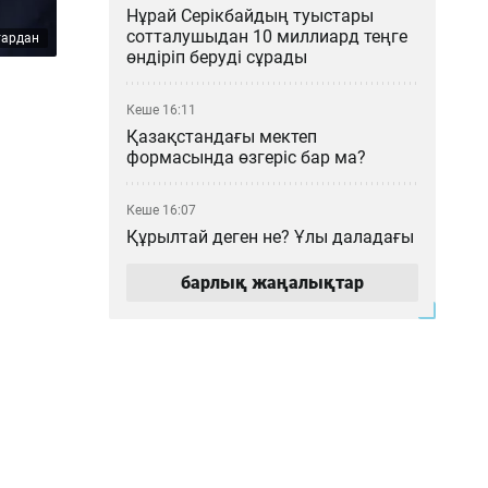
Нұрай Серікбайдың туыстары
сотталушыдан 10 миллиард теңге
тардан
өндіріп беруді сұрады
Кеше 16:11
Қазақстандағы мектеп
формасында өзгеріс бар ма?
Кеше 16:07
Құрылтай деген не? Ұлы даладағы
билік кеңесі қалай қалыптасты?
барлық жаңалықтар
Кеше 15:00
Мемлекеттік грант иегерлері
анықталды: 2026–2027 оқу
жылының басты қорытындылары
Кеше 14:16
«МузАРТ» тобындағы Кенжебек
Жанәбілов ауруханаға түсті