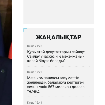
ЖАҢАЛЫҚТАР
Кеше 21:23
Құрылтай депутаттарын сайлау:
Сайлау учаскесінің мекенжайын
қалай білуге болады?
Кеше 17:22
Meta компаниясы әлеуметтік
желілердің балаларға келтірген
зияны үшін 567 миллион доллар
төлейді
Кеше 16:41