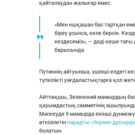
қайталаудан жалығар емес.
«Мен ешқашан бас тартқан еме
біреу ұсынса, келе берсін. Кезд
кездесеміз», — деді кеше тағ
барысында.
Путиннің айтуынша, үшінші елдегі кез
түпкілікті уағдаластықтарға қол жет
Айтпақшы, Зеленский мамырдың бас
қауымдастық саммитінің ашылуында
Мәскеуде 9 мамырда екінші дүниежү
өткізілетін
парадты «Украин дронда
болатын.