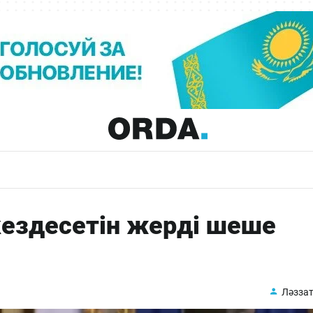
кездесетін жерді шеше
Ләззат