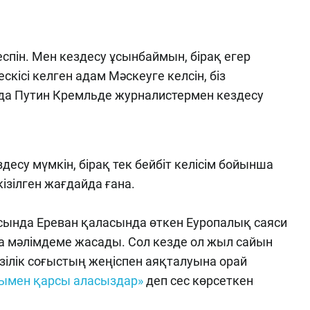
спін. Мен кездесу ұсынбаймын, бірақ егер
ескісі келген адам Мәскеуге келсін, біз
ы да Путин Кремльде журналистермен кездесу
десу мүмкін, бірақ тек бейбіт келісім бойынша
кізілген жағдайда ғана.
ында Ереван қаласында өткен Еуропалық саяси
 мәлімдеме жасады. Сол кезде ол жыл сайын
зілік соғыстың жеңіспен аяқталуына орай
рымен қарсы аласыздар»
деп сес көрсеткен