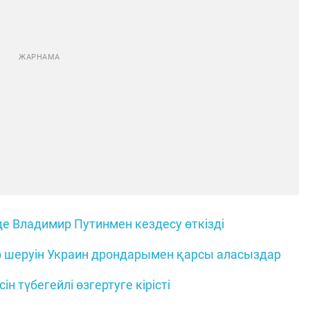
 Владимир Путинмен кездесу өткізді
р шеруін Украин дрондарымен қарсы аласыздар
н түбегейлі өзгертуге кірісті