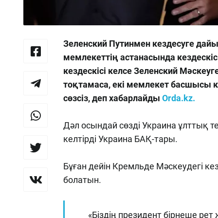
Зеленский Путинмен кездесуге дайын
мемлекеттің астанасында кездескісі
кездескісі келсе Зеленский Мәскеуг
тоқтамаса, екі мемлекет басшысы к
сөзсіз
, деп хабарлайды
Orda.kz.
Дәл осындай сөзді Украина ұлттық 
келтірді Украина БАҚ-тары.
Бұған дейін Кремльде Мәскеудегі кез
болатын.
«Біздің президент бірнеше рет ж