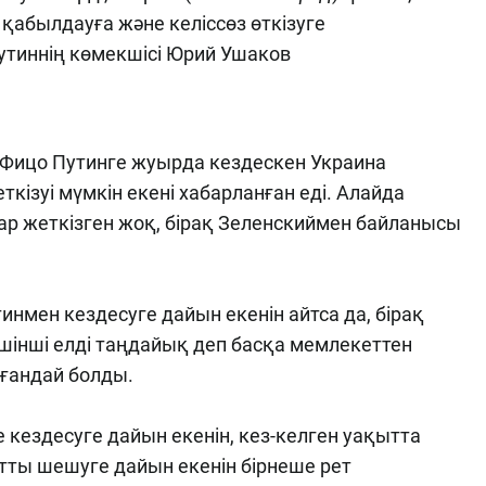
қабылдауға және келіссөз өткізуге
утиннің көмекшісі Юрий Ушаков
т Фицо Путинге жуырда кездескен Украина
ткізуі мүмкін екені хабарланған еді. Алайда
р жеткізген жоқ, бірақ Зеленскиймен байланысы
инмен кездесуге дайын екенін айтса да, бірақ
үшінші елді таңдайық деп басқа мемлекеттен
ғандай болды.
 кездесуге дайын екенін, кез-келген уақытта
тты шешуге дайын екенін бірнеше рет