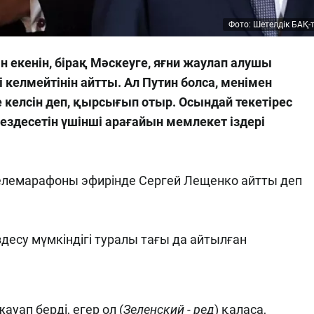
Фото: Шетелдік БАҚ-
 екенін, бірақ Мәскеуге, яғни жаулап алушы
 келмейтінін айтты. Ал Путин болса, менімен
е келсін деп, қырсығып отыр. Осындай текетірес
ездесетін үшінші арағайын мемлекет іздері
телемарафоны эфирінде Сергей Лещенко айтты деп
десу мүмкіндігі туралы тағы да айтылған
ауап берді, егер ол (
Зеленский - ред
) қаласа,