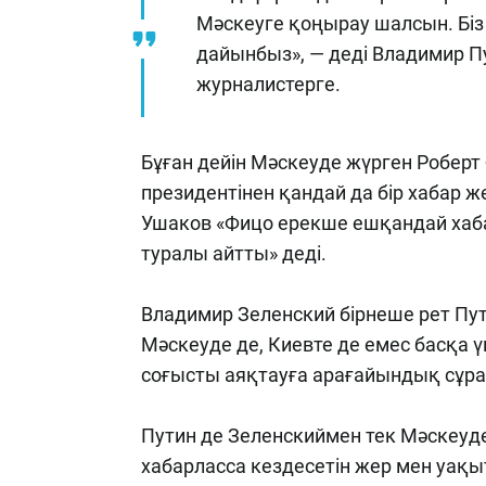
Мәскеуге қоңырау шалсын. Біз 
дайынбыз», — деді Владимир П
журналистерге.
Бұған дейін Мәскеуде жүрген Робер
президентінен қандай да бір хабар же
Ушаков «Фицо ерекше ешқандай хаба
туралы айтты» деді.
Владимир Зеленский бірнеше рет Пут
Мәскеуде де, Киевте де емес басқа 
соғысты аяқтауға арағайындық сұра
Путин де Зеленскиймен тек Мәскеуде
хабарласса кездесетін жер мен уақы