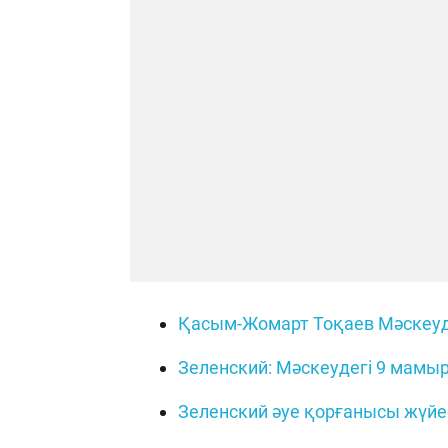
Қасым-Жомарт Тоқаев Мәскеуде
Зеленский: Мәскеудегі 9 мамы
Зеленский әуе қорғанысы жүйесі