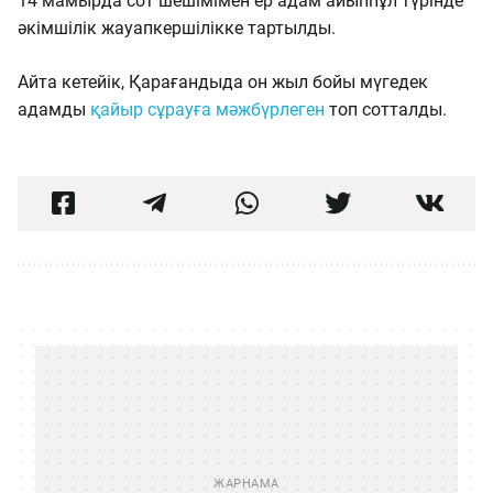
14 мамырда сот шешімімен ер адам айыппұл түрінде
әкімшілік жауапкершілікке тартылды.
Айта кетейік, Қарағандыда он жыл бойы мүгедек
адамды
қайыр сұрауға мәжбүрлеген
топ сотталды.