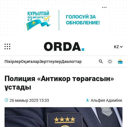
Пікірлер
Оқиғалар
Зерттеулер
Диалогтар
Полиция «Антикор төрағасын»
ұстады
26 мамыр 2025
15:33
Альфия Адамбек