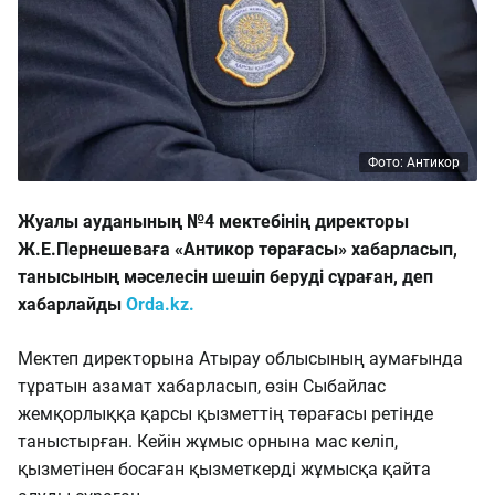
Фото: Антикор
Жуалы ауданының №4 мектебінің директоры
Ж.Е.Пернешеваға «Антикор төрағасы» хабарласып,
танысының мәселесін шешіп беруді сұраған, деп
хабарлайды
Orda.kz.
Мектеп директорына Атырау облысының аумағында
тұратын азамат хабарласып, өзін Сыбайлас
жемқорлыққа қарсы қызметтің төрағасы ретінде
таныстырған. Кейін жұмыс орнына мас келіп,
қызметінен босаған қызметкерді жұмысқа қайта