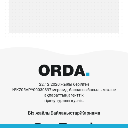
22.12.2020 жылы берілген
№KZ05VPY00030397 мерзімді баспасөз басылым және
ақпараттық агенттік
тіркеу туралы куәлік.
Біз жайлы
Байланыстар
Жарнама