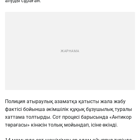
алуды сұраған.
Полиция атыраулық азаматқа қатысты жала жабу
фактісі бойынша әкімшілік құқық бұзушылық туралы
хаттама толтырды.
Сот процесі барысында «Антикор
төрағасы» кінәсін толық мойындап, ісіне өкінді.