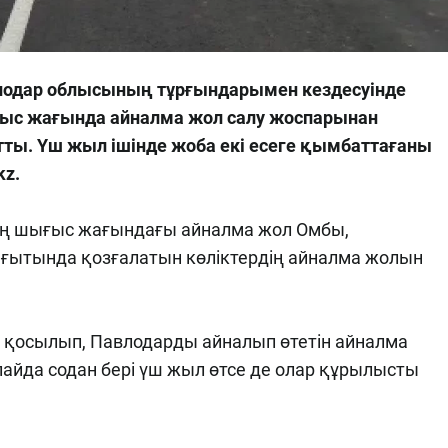
влодар облысының тұрғындарымен кездесуінде
ғыс жағында айналма жол салу жоспарынан
тты. Үш жыл ішінде жоба екі есеге қымбаттағаны
kz.
ң шығыс жағындағы айналма жол Омбы,
ағытында қозғалатын көліктердің айналма жолын
 қосылып, Павлодарды айналып өтетін айналма
айда содан бері үш жыл өтсе де олар құрылысты