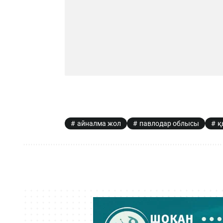
айналма жол
павлодар облысы
қ