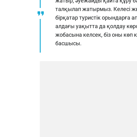
жатыр, әуежайды қайта құру б
талқылап жатырмыз. Келесі 
бірқатар туристік орындарға 
алдағы уақытта да қолдау көр
жобасына келсек, біз оны көп ке
басшысы.