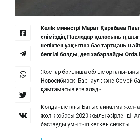
Көлік министрі Марат Қарабаев Па
еліміздің Павлодар қаласының шы
неліктен уақытша бас тартқанын ай
белгілі болды, деп хабарлайды Orda.
Жоспар бойынша облыс орталығыны
Новосибирск, Барнаул және Семей б
қамтамасыз ете алады.
Қолданыстағы Батыс айналма жолға
жол жобасы 2020 жылы әзірленді. Ал
бастауды ұмытып кеткен сияқты.