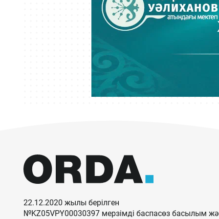
22.12.2020 жылы берілген
№KZ05VPY00030397 мерзімді баспасөз басылым жән