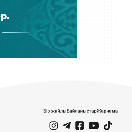
Біз жайлы
Байланыстар
Жарнама