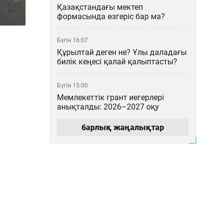
Қазақстандағы мектеп
формасында өзгеріс бар ма?
Бүгін 16:07
Құрылтай деген не? Ұлы даладағы
билік кеңесі қалай қалыптасты?
Бүгін 15:00
Мемлекеттік грант иегерлері
анықталды: 2026–2027 оқу
жылының басты қорытындылары
барлық жаңалықтар
Бүгін 14:16
«МузАРТ» тобындағы Кенжебек
Жанәбілов ауруханаға түсті
Бүгін 14:01
Мұратжан Мұсайбеков АМӨЗ-дің
бас директоры болып
тағайындалды