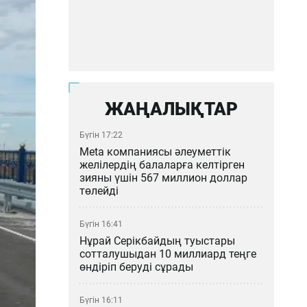
ЖАҢАЛЫҚТАР
Бүгін 17:22
Meta компаниясы әлеуметтік
желілердің балаларға келтірген
зияны үшін 567 миллион доллар
төлейді
Бүгін 16:41
Нұрай Серікбайдың туыстары
сотталушыдан 10 миллиард теңге
өндіріп беруді сұрады
Бүгін 16:11