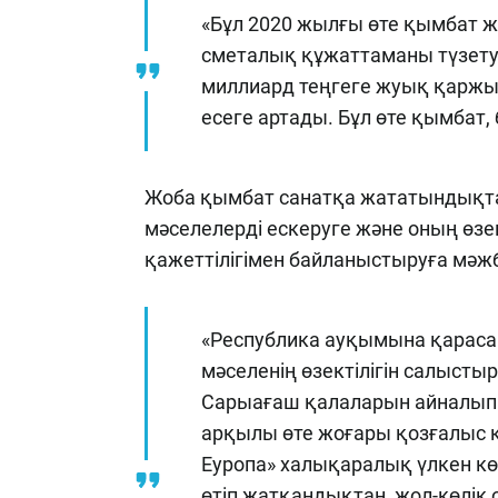
«Бұл 2020 жылғы өте қымбат ж
сметалық құжаттаманы түзету
миллиард теңгеге жуық қаржы 
есеге артады. Бұл өте қымбат,
Жоба қымбат санатқа жататындықтан,
мәселелерді ескеруге және оның өзе
қажеттілігімен байланыстыруға мәж
«Республика ауқымына қараса
мәселенің өзектілігін салыстыр
Сарыағаш қалаларын айналып 
арқылы өте жоғары қозғалыс
Еуропа» халықаралық үлкен көл
өтіп жатқандықтан, жол-көлік