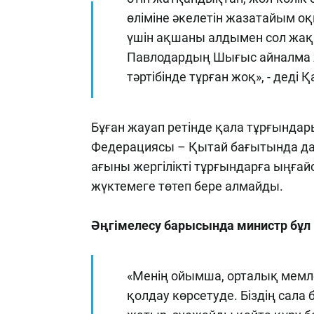
өліміне әкелетін жазатайым о
үшін ақшаны алдымен сол жақ
Павлодардың Шығыс айналма ж
тәртібінде тұрған жоқ», - деді 
Бұған жауап ретінде қала тұрғында
Федерациясы – Қытай бағытында да жү
ағыны жергілікті тұрғындарға ыңғ
жүктемеге төтеп бере алмайды.
Әңгімелесу барысында министр бұл 
«Менің ойымша, орталық мемл
қолдау көрсетуде. Біздің сал