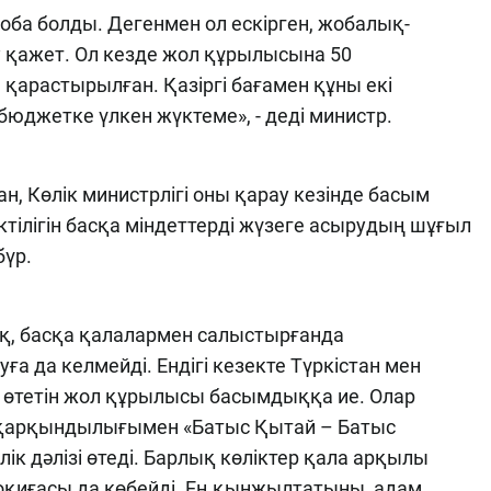
оба болды. Дегенмен ол ескірген, жобалық-
 қажет. Ол кезде жол құрылысына 50
қарастырылған. Қазіргі бағамен құны екі
 бюджетке үлкен жүктеме», - деді министр.
 Көлік министрлігі оны қарау кезінде басым
ктілігін басқа міндеттерді жүзеге асырудың шұғыл
бүр.
қ, басқа қалалармен салыстырғанда
уға да келмейді. Ендігі кезекте Түркістан мен
өтетін жол құрылысы басымдыққа ие. Олар
 қарқындылығымен «Батыс Қытай – Батыс
ік дәлізі өтеді. Барлық көліктер қала арқылы
 оқиғасы да көбейді. Ең қынжылтатыны, адам