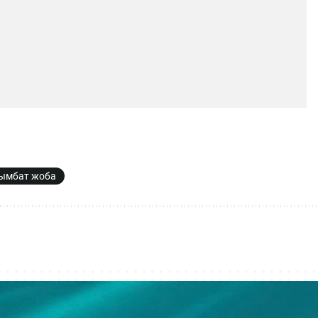
ымбат жоба