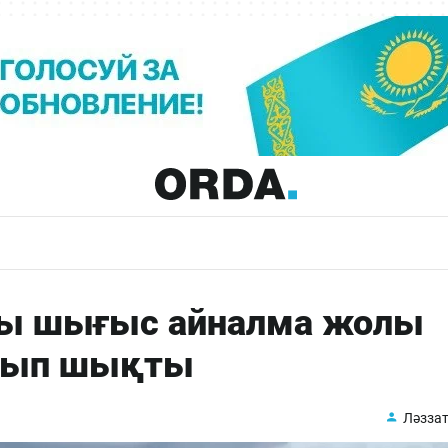
ғы шығыс айналма жолы
лып шықты
Ләззат