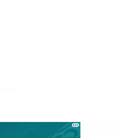
Кеше 13:12
Чемпиондар лигасы: «Түркістан
Арена» тарихи матчқа дайын ба?