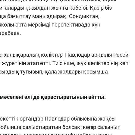
қиғалардың жылдан-жылға көбеюі. Қазір біз
қа бағыттау маңыздырақ. Сондықтан,
олы орта мерзімді перспективада күн
Қарабаев.
ры халықаралық көліктер Павлодар арқылы Ресей
ретінін атап өтті. Тиісінше, жүк көліктерінің көп
айсыздық туғызып, қала жолдары қосымша
мәселені әлі де қарастыратынын айтты.
екеттік органдар Павлодар облысына жақсы
а бойынша салыстыратын болсақ: көпір салынып