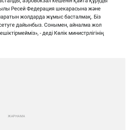
асталды, аэровокзал кешенін қайта құруды
жылы Ресей Федерация шекарасына және
апаратын жолдарда жұмыс басталмақ. Біз
сетуге дайынбыз. Сонымен, айналма жол
шіктірмейміз», - деді Көлік министрлігінің