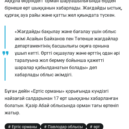
Аққұла өңіріндегі орман шаруашылығында бірден
бірнеше өрт шыққанын хабарлады. Жағдайды ыстық,
құрғақ ауа райы және қатты жел қиындата түскен.
«Жағдайды бақылау және бағалау үшін облыс
әкімі Асайын Байханов пен Төтенше жағдайлар
департаментінің басшылығы оқиға орнына
ұшып кетті. Өртті оқшаулау және өрттің одан әрі
таралуына жол бермеу бойынша қажетті
шаралар қабылданатын болады» деп
хабарлады облыс әкімдігі.
Бұған дейін «Ертіс орманы» қорығында күндізгі
найзағай салдарынан 17 өрт шыққаны хабарланған
болатын. Қазір Абай облысында орман тағы өртеніп
жатыр.
Ертіс орманы
Павлодар облысы
өрт