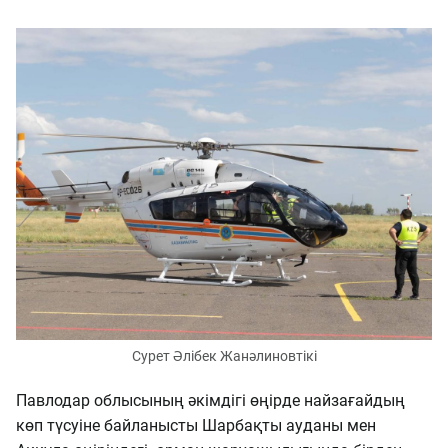
Сурет Әлібек Жанәлиновтікі
Павлодар облысының әкімдігі өңірде найзағайдың
көп түсуіне байланысты Шарбақты ауданы мен