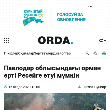
Пікірлер
Оқиғалар
Зерттеулер
Диалогтар
Павлодар облысындағы орман
өрті Ресейге өтуі мүмкін
15 шілде 2023
18:05
Ләззат Сұңқар