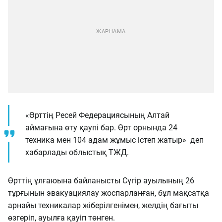
«Өрттің Ресей Федерациясының Алтай
аймағына өту қаупі бар. Өрт орнында 24
техника мен 104 адам жұмыс істеп жатыр» деп
хабарлады облыстық ТЖД.
Өрттің ұлғаюына байланысты Сүгір ауылының 26 ​​
тұрғынын эвакуациялау жоспарланған, бұл мақсатқа
арнайы техникалар жіберілгенімен, желдің бағыты
өзгеріп, ауылға қауіп төнген.