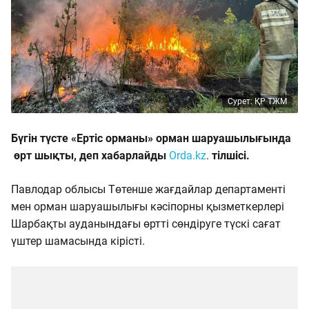
Сурет: ҚР ТЖМ
Бүгін түсте «Ертіс орманы» орман шаруашылығында
өрт шықты, деп хабарлайды
Orda.kz
.
тілшісі.
Павлодар облысы Төтенше жағдайлар департаменті
мен орман шаруашылығы кәсіпорны қызметкерлері
Шарбақты ауданындағы өртті сөндіруге түскі сағат
үштер шамасында кірісті.