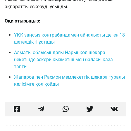
ақпаратты ескеруді ұсынды.
Оқи отырыңыз:
ҰҚК заңсыз контрабандамен айналысты деген 18
шетелдікті ұстады
Алматы облысындағы Нарынқол шекара
бекетінде әскери қызметші мен баласы қаза
тапты
Жапаров пен Рахмон мемлекеттік шекара туралы
келісімге қол қойды