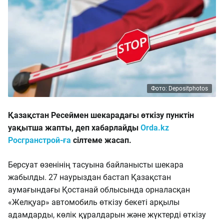
Фото: Depositphotos
Қазақстан Ресеймен шекарадағы өткізу пунктін
уақытша жапты, деп хабарлайды
Orda.kz
Росгранстрой-ға
сілтеме жасап.
Берсуат өзенінің тасуына байланысты шекара
жабылды. 27 наурыздан бастап Қазақстан
аумағындағы Қостанай облысында орналасқан
«Желқуар» автомобиль өткізу бекеті арқылы
адамдарды, көлік құралдарын және жүктерді өткізу