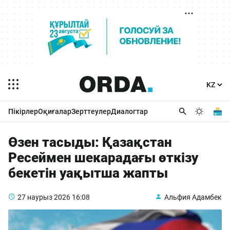
Пікірлер
Оқиғалар
Зерттеулер
Диалогтар
Өзен тасыды: Қазақстан
Ресеймен шекарадағы өткізу
бекетін уақытша жапты
27 наурыз 2026
16:08
Альфия Адамбек