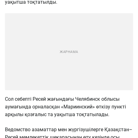
уақытша тоқтатылды.
Сол себепті Ресей жағындағы Челябинск облысы
аумағында орналасқан «Мариинский» өткізу пункті
арқылы қозғалыс та уақытша тоқтатылады.
Ведомство азаматтар мен жүргізушілерге Қазақстан–
Ресей мемлекеттік шекарасынан өту кезінде осы