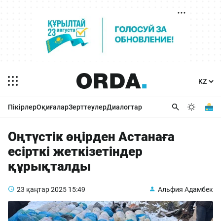
Пікірлер
Оқиғалар
Зерттеулер
Диалогтар
Оңтүстік өңірден Астанаға
есірткі жеткізетіндер
құрықталды
23 қаңтар 2025
15:49
Альфия Адамбек