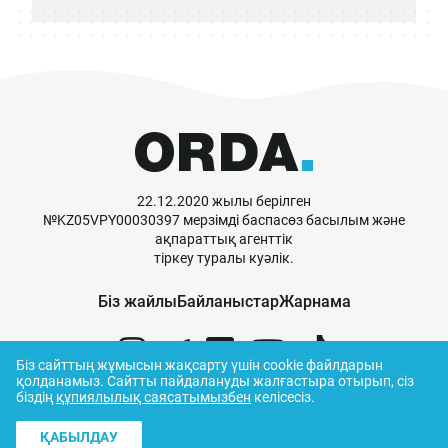
22.12.2020 жылы берілген
№KZ05VPY00030397 мерзімді баспасөз басылым және
ақпараттық агенттік
тіркеу туралы куәлік.
Біз жайлы
Байланыстар
Жарнама
Біз сайттың жұмысын жақсарту үшін cookie файлдарын
қолданамыз.
Сайтты пайдалануды жалғастыра отырып, сіз
біздің
құпиялылық саясатымызбен
келісесіз.
© ORDA,
2026
.
Пайдалану ережелері
ҚАБЫЛДАУ