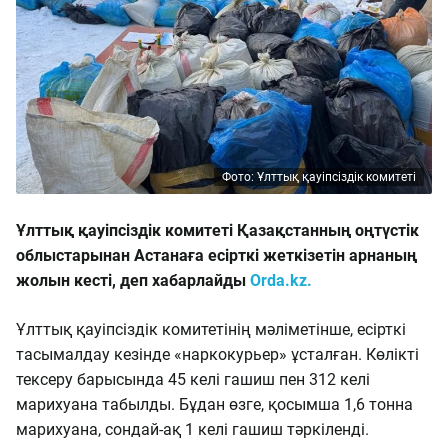
Фото: Ұлттық қауіпсіздік комитеті
Ұлттық қауіпсіздік комитеті Қазақстанның оңтүстік
облыстарынан Астанаға есірткі жеткізетін арнаның
жолын кесті, деп хабарлайды
Orda.kz.
Ұлттық қауіпсіздік комитетінің мәліметінше, есірткі
тасымалдау кезінде «наркокурьер» ұсталған. Көлікті
тексеру барысында 45 келі гашиш пен 312 келі
марихуана табылды.
Бұдан өзге, қосымша 1,6 тонна
марихуана, сондай-ақ 1 келі гашиш тәркіленді.