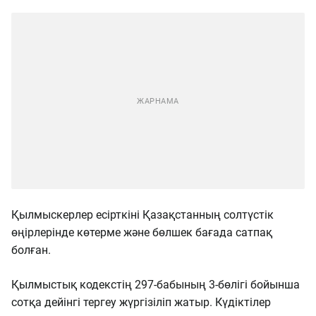
Қылмыскерлер есірткіні Қазақстанның солтүстік
өңірлерінде көтерме және бөлшек бағада сатпақ
болған.
Қылмыстық кодекстің 297-бабының 3-бөлігі бойынша
сотқа дейінгі тергеу жүргізіліп жатыр. Күдіктілер